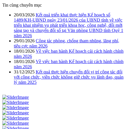
Tin cùng chuyên mục
20/03/2026
Kết quả triển khai thực hiện Kế hoạch số
1489/KH-UBND ngày 23/01/2026 của UBND tỉnh về việc
triển khai nhiệm vụ phát triển khoa học, công nghệ, đổi mới
sáng tạo và chuyển đổi số tại Văn phòng UBND tỉnh Quý 1
năm 2026
29/01/2026
Công tác phòng, chống tham nhũng, lãng phí,
tiêu cực năm 2026
18/01/2026
Về việc ban hành Kế hoạch cải cách hành chính
năm 2026
18/01/2026
Về việc ban hành Kế hoạch cải cách hành chính
năm 2026
31/12/2025
Kết quả thực hiện chuyển đổi vị trí công tác đối
với công chức, viên chức không giữ chức vụ lãnh đạo, quản
lý năm 2025