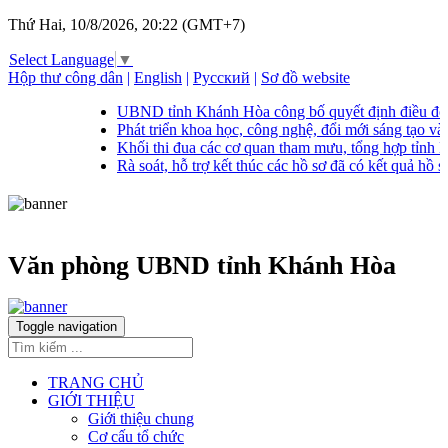
Thứ Hai, 10/8/2026, 20:22 (GMT+7)
Select Language
▼
Hộp thư công dân
|
English
|
Русский
|
Sơ đồ website
UBND tỉnh Khánh Hòa công bố quyết định điều độ
Phát triển khoa học, công nghệ, đổi mới sáng tạo 
Khối thi đua các cơ quan tham mưu, tổng hợp tỉnh K
Rà soát, hỗ trợ kết thúc các hồ sơ đã có kết quả hồ s
Văn phòng UBND tỉnh Khánh Hòa
Toggle navigation
TRANG CHỦ
GIỚI THIỆU
Giới thiệu chung
Cơ cấu tổ chức