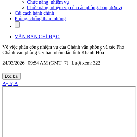
Chức năng, nhiệm vụ
Chức năng, nhiệm vụ của các phòng, ban, đơn vị
Cải cách hành chính
Phòng, chống tham nhũng
VĂN BẢN CHỈ ĐẠO
Về việc phân công nhiệm vụ của Chánh văn phòng và các Phó
Chánh văn phòng Ủy ban nhân dân tỉnh Khánh Hòa
24/03/2026 | 09:54 AM (GMT+7) |
Lượt xem: 322
Đọc bài
+
-
A
A
A