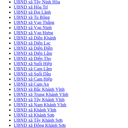
UBND xã Tây Ninh Hòa
UBND xã Hòa Trí
UBND xã Đại Lãnh
UBND xã Tu Bông
UBND xã Vạn Thắng
UBND xã Vạn Ninh
UBND xã Vạn Hưng
UBND xã Diên Khánh
UBND xã Diên Lạc
UBND xã Diên Điền
UBND xã Diên Lâm
UBND xã Diên Thọ
UBND xã Suối Hiệp
UBND xã Cam Lâm
UBND xã Suối Dầu
UBND xã Cam Hiệp
UBND xã Cam An
UBND xã Bắc Khánh Vĩnh
UBND xã Trung Khánh Vĩnh
UBND xã Tây Khánh Vĩnh
UBND xã Nam Khánh Vĩnh
UBND xã Khánh Vĩnh
UBND xã Khánh Sơn
UBND xã Tây Khánh Sơn
UBND xã Đông Khánh Sơn