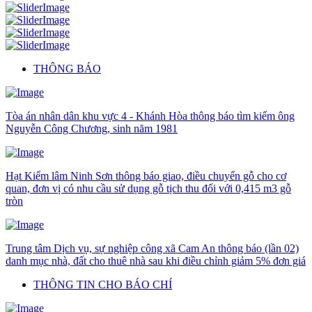
THÔNG BÁO
Tòa án nhân dân khu vực 4 - Khánh Hòa thông báo tìm kiếm ông
Nguyễn Công Chương, sinh năm 1981
Hạt Kiểm lâm Ninh Sơn thông báo giao, điều chuyển gỗ cho cơ
quan, đơn vị có nhu cầu sử dụng gỗ tịch thu đối với 0,415 m3 gỗ
tròn
Trung tâm Dịch vụ, sự nghiệp công xã Cam An thông báo (lần 02)
danh mục nhà, đất cho thuê nhà sau khi điều chỉnh giảm 5% đơn giá
THÔNG TIN CHO BÁO CHÍ