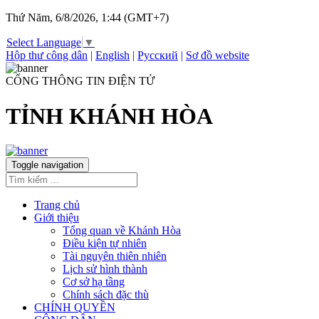
Thứ Năm, 6/8/2026, 1:44 (GMT+7)
Select Language
▼
Hộp thư công dân
|
English
|
Русский
|
Sơ đồ website
CỔNG THÔNG TIN ĐIỆN TỬ
TỈNH KHÁNH HÒA
Toggle navigation
Trang chủ
Giới thiệu
Tổng quan về Khánh Hòa
Điều kiện tự nhiên
Tài nguyên thiên nhiên
Lịch sử hình thành
Cơ sở hạ tầng
Chính sách đặc thù
CHÍNH QUYỀN