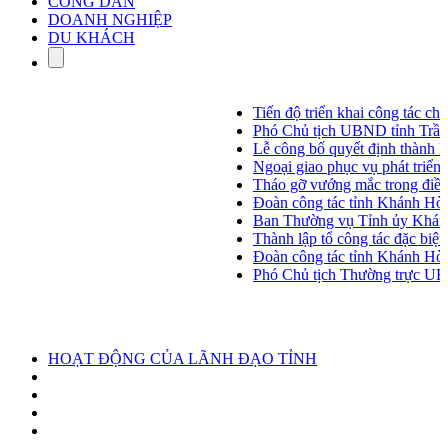
CÔNG DÂN
DOANH NGHIỆP
DU KHÁCH
Tiến độ triển khai công tác chuẩn 
Phó Chủ tịch UBND tỉnh Trần Hò
Lễ công bố quyết định thành lập T
Ngoại giao phục vụ phát triển đất 
Tháo gỡ vướng mắc trong điều chuy
Đoàn công tác tỉnh Khánh Hòa khảo 
Ban Thường vụ Tỉnh ủy Khánh Hòa 
Thành lập tổ công tác đặc biệt đ
Đoàn công tác tỉnh Khánh Hòa thăm
Phó Chủ tịch Thường trực UBND t
HOẠT ĐỘNG CỦA LÃNH ĐẠO TỈNH