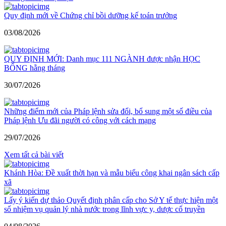
Quy định mới về Chứng chỉ bồi dưỡng kế toán trưởng
03/08/2026
QUY ĐỊNH MỚI: Danh mục 111 NGÀNH được nhận HỌC
BỔNG hằng tháng
30/07/2026
Những điểm mới của Pháp lệnh sửa đổi, bổ sung một số điều của
Pháp lệnh Ưu đãi người có công với cách mạng
29/07/2026
Xem tất cả bài viết
Khánh Hòa: Đề xuất thời hạn và mẫu biểu công khai ngân sách cấp
xã
Lấy ý kiến dự thảo Quyết định phân cấp cho Sở Y tế thực hiện một
số nhiệm vụ quản lý nhà nước trong lĩnh vực y, dược cổ truyền