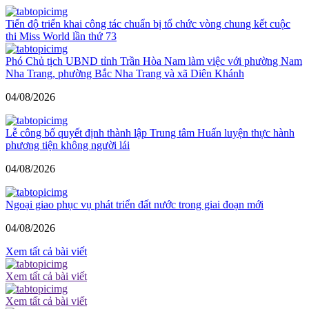
Tiến độ triển khai công tác chuẩn bị tổ chức vòng chung kết cuộc
thi Miss World lần thứ 73
Phó Chủ tịch UBND tỉnh Trần Hòa Nam làm việc với phường Nam
Nha Trang, phường Bắc Nha Trang và xã Diên Khánh
04/08/2026
Lễ công bố quyết định thành lập Trung tâm Huấn luyện thực hành
phương tiện không người lái
04/08/2026
Ngoại giao phục vụ phát triển đất nước trong giai đoạn mới
04/08/2026
Xem tất cả bài viết
Xem tất cả bài viết
Xem tất cả bài viết