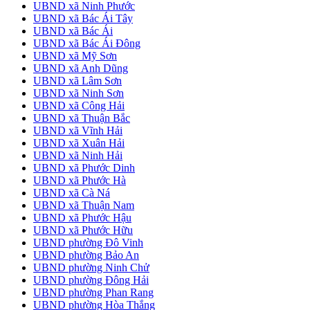
UBND xã Ninh Phước
UBND xã Bác Ái Tây
UBND xã Bác Ái
UBND xã Bác Ái Đông
UBND xã Mỹ Sơn
UBND xã Anh Dũng
UBND xã Lâm Sơn
UBND xã Ninh Sơn
UBND xã Công Hải
UBND xã Thuận Bắc
UBND xã Vĩnh Hải
UBND xã Xuân Hải
UBND xã Ninh Hải
UBND xã Phước Dinh
UBND xã Phước Hà
UBND xã Cà Ná
UBND xã Thuận Nam
UBND xã Phước Hậu
UBND xã Phước Hữu
UBND phường Đô Vinh
UBND phường Bảo An
UBND phường Ninh Chử
UBND phường Đông Hải
UBND phường Phan Rang
UBND phường Hòa Thắng