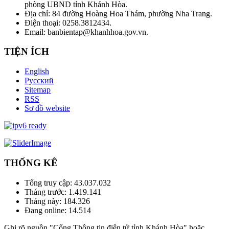
phòng UBND tỉnh Khánh Hòa.
Địa chỉ: 84 đường Hoàng Hoa Thám, phường Nha Trang.
Điện thoại: 0258.3812434.
Email: banbientap@khanhhoa.gov.vn.
TIỆN ÍCH
English
Русский
Sitemap
RSS
Sơ đồ website
THỐNG KÊ
Tổng truy cập:
43.037.032
Tháng trước:
1.419.141
Tháng này:
184.326
Đang online:
14.514
Ghi rõ nguồn "Cổng Thông tin điện tử tỉnh Khánh Hòa" hoặc