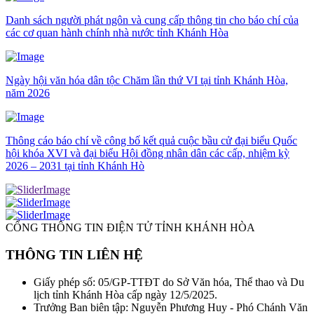
Danh sách người phát ngôn và cung cấp thông tin cho báo chí của
các cơ quan hành chính nhà nước tỉnh Khánh Hòa
Ngày hội văn hóa dân tộc Chăm lần thứ VI tại tỉnh Khánh Hòa,
năm 2026
Thông cáo báo chí về công bố kết quả cuộc bầu cử đại biểu Quốc
hội khóa XVI và đại biểu Hội đồng nhân dân các cấp, nhiệm kỳ
2026 – 2031 tại tỉnh Khánh Hò
CỔNG THÔNG TIN ĐIỆN TỬ TỈNH KHÁNH HÒA
THÔNG TIN LIÊN HỆ
Giấy phép số: 05/GP-TTĐT do Sở Văn hóa, Thể thao và Du
lịch tỉnh Khánh Hòa cấp ngày 12/5/2025.
Trưởng Ban biên tập: Nguyễn Phương Huy - Phó Chánh Văn