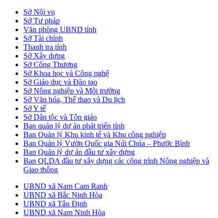
Sở Nội vụ
Sở Tư pháp
Văn phòng UBND tỉnh
Sở Tài chính
Thanh tra tỉnh
Sở Xây dựng
Sở Công Thương
Sở Khoa học và Công nghệ
Sở Giáo dục và Đào tạo
Sở Nông nghiệp và Môi trường
Sở Văn hóa, Thể thao và Du lịch
Sở Y tế
Sở Dân tộc và Tôn giáo
Ban quản lý dự án phát triển tỉnh
Ban Quản lý Khu kinh tế và Khu công nghiệp
Ban Quản lý Vườn Quốc gia Núi Chúa – Phước Bình
Ban Quản lý dự án đầu tư xây dựng
Ban QLDA đầu tư xây dựng các công trình Nông nghiệp và
Giao thông
UBND xã Nam Cam Ranh
UBND xã Bắc Ninh Hòa
UBND xã Tân Định
UBND xã Nam Ninh Hòa