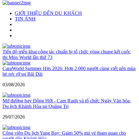
GIỚI THIỆU ĐẾN DU KHÁCH
TIN ẢNH
Tiến độ triển khai công tác chuẩn bị tổ chức vòng chung kết cuộc
thi Miss World lần thứ 73
CaraWorld Summer Hits 2026: Hơn 2.000 người cùng viết nên mùa
hè rực rỡ tại Bãi Dài
03/08/2026
Mở đường bay Đồng Hới - Cam Ranh và tổ chức Ngày Văn hóa,
Du lịch Khánh Hòa tại Quảng Trị
29/07/2026
Công viên Du lịch Yang Bay: Giảm 50% giá vé tham quan cho
người dân Khánh Hòa