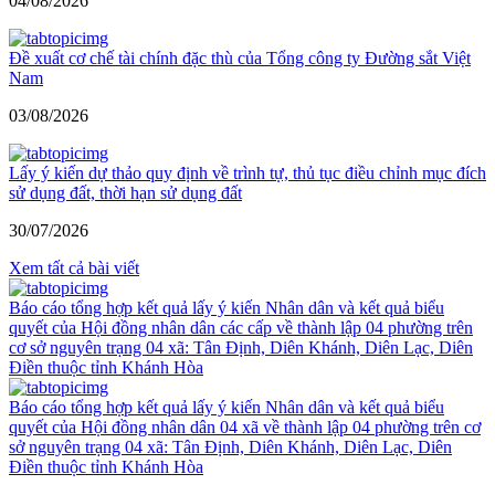
04/08/2026
Đề xuất cơ chế tài chính đặc thù của Tổng công ty Đường sắt Việt
Nam
03/08/2026
Lấy ý kiến dự thảo quy định về trình tự, thủ tục điều chỉnh mục đích
sử dụng đất, thời hạn sử dụng đất
30/07/2026
Xem tất cả bài viết
Báo cáo tổng hợp kết quả lấy ý kiến Nhân dân và kết quả biểu
quyết của Hội đồng nhân dân các cấp về thành lập 04 phường trên
cơ sở nguyên trạng 04 xã: Tân Định, Diên Khánh, Diên Lạc, Diên
Điền thuộc tỉnh Khánh Hòa
Báo cáo tổng hợp kết quả lấy ý kiến Nhân dân và kết quả biểu
quyết của Hội đồng nhân dân 04 xã về thành lập 04 phường trên cơ
sở nguyên trạng 04 xã: Tân Định, Diên Khánh, Diên Lạc, Diên
Điền thuộc tỉnh Khánh Hòa