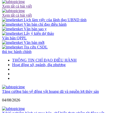
Xem tất cả bài viết
Xem tất cả bài viết
Lịch làm việc của lãnh đạo UBND tỉnh
Văn bản chỉ đạo điều hành
Văn bản sao y
Lấy ý kiến dự thảo
Văn bản QPPL
Văn bản mới
Tra cứu CSDL
thủ tục hành chính
THÔNG TIN CHỈ ĐẠO ĐIỀU HÀNH
Hoạt động sở, ngành, địa phương
Tăng cường bảo vệ động vật hoang dã và nguồn lợi thủy sản
04/08/2026