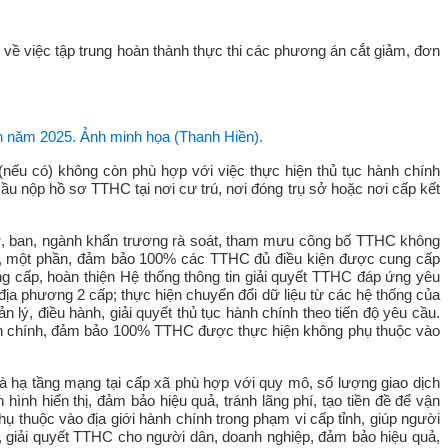
ề việc tập trung hoàn thành thực thi các phương án cắt giảm, đơn
nh năm 2025. Ảnh minh họa (Thanh Hiền).
nếu có) không còn phù hợp với việc thực hiện thủ tục hành chính
cầu nộp hồ sơ TTHC tại nơi cư trú, nơi đóng trụ sở hoặc nơi cấp kết
sở, ban, ngành khẩn trương rà soát, tham mưu công bố TTHC không
ình, một phần, đảm bảo 100% các TTHC đủ điều kiện được cung cấp
g cấp, hoàn thiện Hệ thống thông tin giải quyết TTHC đáp ứng yêu
địa phương 2 cấp; thực hiện chuyển đổi dữ liệu từ các hệ thống của
 lý, điều hành, giải quyết thủ tục hành chính theo tiến độ yêu cầu.
 hành chính, đảm bảo 100% TTHC được thực hiện không phụ thuộc vào
 và hạ tầng mạng tại cấp xã phù hợp với quy mô, số lượng giao dịch
ình hiển thị, đảm bảo hiệu quả, tránh lãng phí, tạo tiền đề để vận
 thuộc vào địa giới hành chính trong phạm vi cấp tỉnh, giúp người
n, giải quyết TTHC cho người dân, doanh nghiệp, đảm bảo hiệu quả,