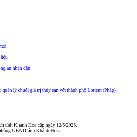
 mới
liệu
ông an nhân dân
quản lý chuỗi giá trị thủy sản với thành phố Lorient (Pháp)
ch tỉnh Khánh Hòa cấp ngày 12/5/2025.
 phòng UBND tỉnh Khánh Hòa.