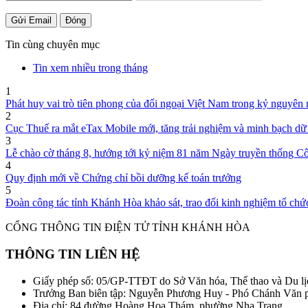
Gửi Email
Đóng
Tin cùng chuyên mục
Tin xem nhiều trong tháng
1
Phát huy vai trò tiên phong của đối ngoại Việt Nam trong kỷ nguyên
2
Cục Thuế ra mắt eTax Mobile mới, tăng trải nghiệm và minh bạch dữ 
3
Lễ chào cờ tháng 8, hướng tới kỷ niệm 81 năm Ngày truyền thống C
4
Quy định mới về Chứng chỉ bồi dưỡng kế toán trưởng
5
Đoàn công tác tỉnh Khánh Hòa khảo sát, trao đổi kinh nghiệm tổ chức 
CỔNG THÔNG TIN ĐIỆN TỬ TỈNH KHÁNH HÒA
THÔNG TIN LIÊN HỆ
Giấy phép số: 05/GP-TTĐT do Sở Văn hóa, Thể thao và Du lị
Trưởng Ban biên tập: Nguyễn Phương Huy - Phó Chánh Văn
Địa chỉ: 84 đường Hoàng Hoa Thám, phường Nha Trang.