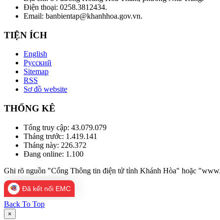
Điện thoại: 0258.3812434.
Email: banbientap@khanhhoa.gov.vn.
TIỆN ÍCH
English
Русский
Sitemap
RSS
Sơ đồ website
THỐNG KÊ
Tổng truy cập:
43.079.079
Tháng trước:
1.419.141
Tháng này:
226.372
Đang online:
1.100
Ghi rõ nguồn "Cổng Thông tin điện tử tỉnh Khánh Hòa" hoặc "www.kh
Đã kết nối EMC
Back To Top
×