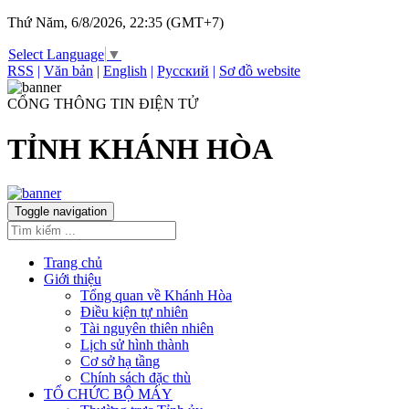
Thứ Năm, 6/8/2026, 22:35 (GMT+7)
Select Language
▼
RSS
|
Văn bản
|
English
|
Русский
|
Sơ đồ website
CỔNG THÔNG TIN ĐIỆN TỬ
TỈNH KHÁNH HÒA
Toggle navigation
Trang chủ
Giới thiệu
Tổng quan về Khánh Hòa
Điều kiện tự nhiên
Tài nguyên thiên nhiên
Lịch sử hình thành
Cơ sở hạ tầng
Chính sách đặc thù
TỔ CHỨC BỘ MÁY