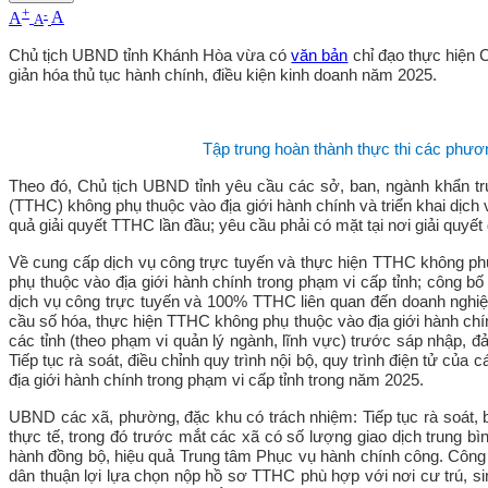
+
-
A
A
A
Chủ tịch UBND tỉnh Khánh Hòa vừa có
văn bản
chỉ đạo thực hiện 
giản hóa thủ tục hành chính, điều kiện kinh doanh năm 2025.
Tập trung hoàn thành thực thi các phươ
Theo đó, Chủ tịch UBND tỉnh yêu cầu các sở, ban, ngành khẩn tr
(TTHC) không phụ thuộc vào địa giới hành chính và triển khai dịch 
quả giải quyết TTHC lần đầu; yêu cầu phải có mặt tại nơi giải quyế
Về cung cấp dịch vụ công trực tuyến và thực hiện TTHC không ph
phụ thuộc vào địa giới hành chính trong phạm vi cấp tỉnh; công
dịch vụ công trực tuyến và 100% TTHC liên quan đến doanh nghiệp
cầu số hóa, thực hiện TTHC không phụ thuộc vào địa giới hành chín
các tỉnh (theo phạm vi quản lý ngành, lĩnh vực) trước sáp nhập, đả
Tiếp tục rà soát, điều chỉnh quy trình nội bộ, quy trình điện tử
địa giới hành chính trong phạm vi cấp tỉnh trong năm 2025.
UBND các xã, phường, đặc khu có trách nhiệm: Tiếp tục rà soát, bố
thực tế, trong đó trước mắt các xã có số lượng giao dịch trung bì
hành đồng bộ, hiệu quả Trung tâm Phục vụ hành chính công. Công k
dân thuận lợi lựa chọn nộp hồ sơ TTHC phù hợp với nơi cư trú, si