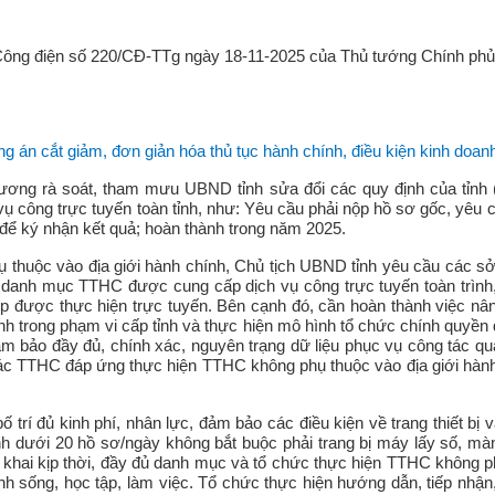
Công điện số 220/CĐ-TTg ngày 18-11-2025 của Thủ tướng Chính phủ v
ng án cắt giảm, đơn giản hóa thủ tục hành chính, điều kiện kinh doa
ương rà soát, tham mưu UBND tỉnh sửa đổi các quy định của tỉnh (
vụ công trực tuyến toàn tỉnh, như: Yêu cầu phải nộp hồ sơ gốc, yêu 
t để ký nhận kết quả; hoàn thành trong năm 2025.
ụ thuộc vào địa giới hành chính, Chủ tịch UBND tỉnh yêu cầu các 
 bố danh mục TTHC được cung cấp dịch vụ công trực tuyến toàn tr
 được thực hiện trực tuyến. Bên cạnh đó, cần hoàn thành việc nân
h trong phạm vi cấp tỉnh và thực hiện mô hình tổ chức chính quyền 
m bảo đầy đủ, chính xác, nguyên trạng dữ liệu phục vụ công tác quản
 của các TTHC đáp ứng thực hiện TTHC không phụ thuộc vào địa giới
 trí đủ kinh phí, nhân lực, đảm bảo các điều kiện về trang thiết bị
nh dưới 20 hồ sơ/ngày không bắt buộc phải trang bị máy lấy số, màn h
hai kịp thời, đầy đủ danh mục và tổ chức thực hiện TTHC không phụ
nh sống, học tập, làm việc. Tổ chức thực hiện hướng dẫn, tiếp nhậ