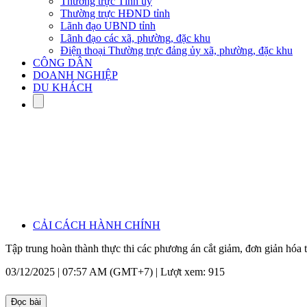
Thường trực Tỉnh ủy
Thường trực HĐND tỉnh
Lãnh đạo UBND tỉnh
Lãnh đạo các xã, phường, đặc khu
Điện thoại Thường trực đảng ủy xã, phường, đặc khu
CÔNG DÂN
DOANH NGHIỆP
DU KHÁCH
CẢI CÁCH HÀNH CHÍNH
Tập trung hoàn thành thực thi các phương án cắt giảm, đơn giản hóa 
03/12/2025 | 07:57 AM (GMT+7) |
Lượt xem: 915
Đọc bài