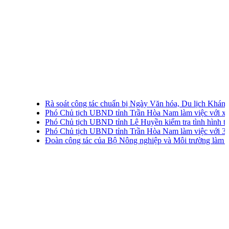
Rà soát công tác chuẩn bị Ngày Văn hóa, Du lịch Khánh H
Phó Chủ tịch UBND tỉnh Trần Hòa Nam làm việc với xã V
Phó Chủ tịch UBND tỉnh Lê Huyền kiểm tra tình hình thu g
Phó Chủ tịch UBND tỉnh Trần Hòa Nam làm việc với 3 địa
Đoàn công tác của Bộ Nông nghiệp và Môi trường làm vi