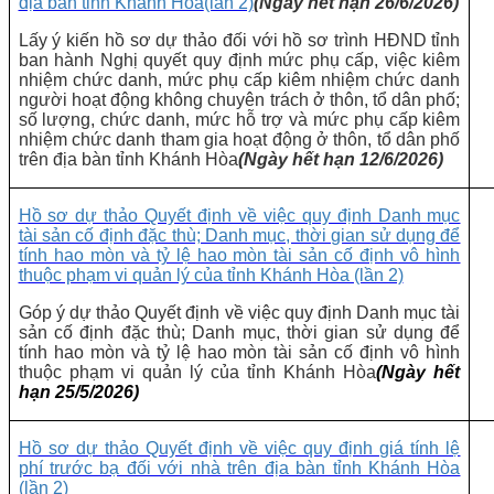
địa bàn tỉnh Khánh Hòa
(lần 2)
(Ngày hết hạn 26/6/2026)
Lấy ý kiến hồ sơ dự thảo đối với hồ sơ trình HĐND tỉnh
ban hành Nghị quyết quy định mức phụ cấp, việc kiêm
nhiệm chức danh, mức phụ cấp kiêm nhiệm chức danh
người hoạt động không chuyên trách ở thôn, tổ dân phố;
số lượng, chức danh, mức hỗ trợ và mức phụ cấp kiêm
nhiệm chức danh tham gia hoạt động ở thôn, tổ dân phố
trên địa bàn tỉnh Khánh Hòa
(Ngày hết hạn 12/6/2026)
Hồ sơ dự thảo Quyết định về việc quy định Danh mục
tài sản cố định đặc thù; Danh mục, thời gian sử dụng để
tính hao mòn và tỷ lệ hao mòn tài sản cố định vô hình
thuộc phạm vi quản lý của tỉnh Khánh Hòa (lần 2)
Góp ý dự thảo Quyết định về việc quy định Danh mục tài
sản cố định đặc thù; Danh mục, thời gian sử dụng để
tính hao mòn và tỷ lệ hao mòn tài sản cố định vô hình
thuộc phạm vi quản lý của tỉnh Khánh Hòa
(Ngày hết
hạn 25/5/2026)
Hồ sơ dự thảo Quyết định về việc quy định giá tính lệ
phí trước bạ đối với nhà trên địa bàn tỉnh Khánh Hòa
(lần 2)