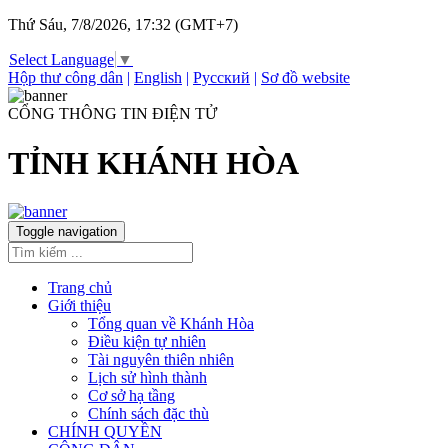
Thứ Sáu, 7/8/2026, 17:32 (GMT+7)
Select Language
▼
Hộp thư công dân
|
English
|
Русский
|
Sơ đồ website
CỔNG THÔNG TIN ĐIỆN TỬ
TỈNH KHÁNH HÒA
Toggle navigation
Trang chủ
Giới thiệu
Tổng quan về Khánh Hòa
Điều kiện tự nhiên
Tài nguyên thiên nhiên
Lịch sử hình thành
Cơ sở hạ tầng
Chính sách đặc thù
CHÍNH QUYỀN