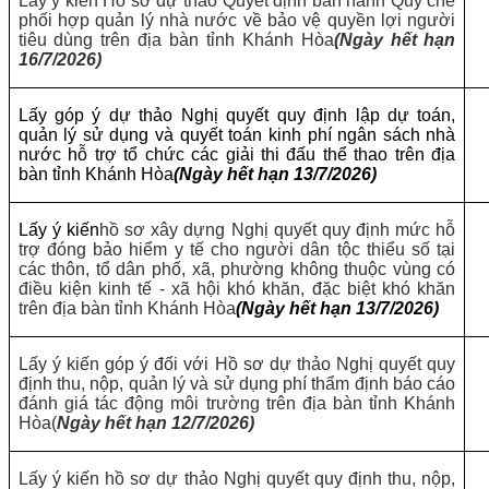
Lấy ý kiến Hồ sơ dự thảo Quyết định ban hành Quy chế
phối hợp quản lý nhà nước về bảo vệ quyền lợi người
tiêu dùng trên địa bàn tỉnh Khánh Hòa
(Ngày hết hạn
16/7/2026)
Lấy góp ý dự thảo Nghị quyết quy định lập dự toán,
quản lý sử dụng và quyết toán kinh phí ngân sách nhà
nước hỗ trợ tổ chức các giải thi đấu thể thao trên địa
bàn tỉnh Khánh Hòa
(Ngày hết hạn 13/7/2026)
Lấy ý kiến
hồ sơ xây dựng Nghị quyết quy định mức hỗ
trợ đóng bảo hiểm y tế cho người dân tộc thiểu số tại
các thôn, tổ dân phố, xã, phường không thuộc vùng có
điều kiện kinh tế - xã hội khó khăn, đặc biệt khó khăn
trên địa bàn tỉnh Khánh Hòa
(Ngày hết hạn 13/7/2026)
Lấy ý kiến góp ý đối với Hồ sơ dự thảo Nghị quyết quy
định thu, nộp, quản lý và sử dụng phí thẩm định báo cáo
đánh giá tác động môi trường trên địa bàn tỉnh Khánh
Hòa(
Ngày hết hạn 12/7/2026)
Lấy ý kiến hồ sơ dự thảo Nghị quyết quy định thu, nộp,