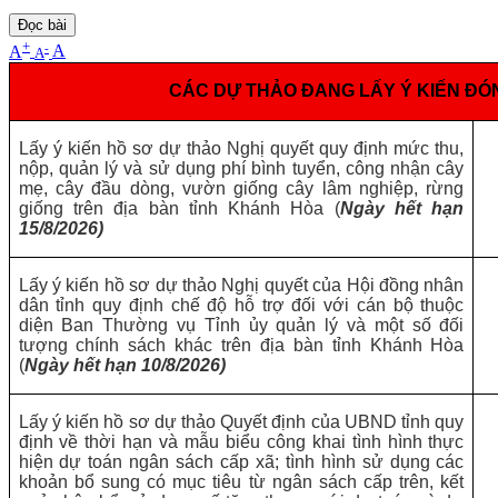
Đọc bài
+
-
A
A
A
CÁC DỰ THẢO ĐANG LẤY Ý KIẾN ĐÓ
Lấy ý kiến hồ sơ dự thảo Nghị quyết quy định mức thu,
nộp, quản lý và sử dụng phí bình tuyển, công nhận cây
mẹ, cây đầu dòng, vườn giống cây lâm nghiệp, rừng
giống trên địa bàn tỉnh Khánh Hòa (
Ngày hết hạn
15/8/2026)
Lấy ý kiến hồ sơ dự thảo Nghị quyết của Hội đồng nhân
dân tỉnh quy định chế độ hỗ trợ đối với cán bộ thuộc
diện Ban Thường vụ Tỉnh ủy quản lý và một số đối
tượng chính sách khác trên địa bàn tỉnh Khánh Hòa
(
Ngày hết hạn 10/8/2026)
Lấy ý kiến hồ sơ dự thảo Quyết định của UBND tỉnh quy
định về thời hạn và mẫu biểu công khai tình hình thực
hiện dự toán ngân sách cấp xã; tình hình sử dụng các
khoản bổ sung có mục tiêu từ ngân sách cấp trên, kết