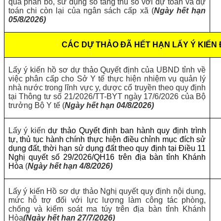
quả phân bổ, sử dụng số tăng thu so với dự toán và dự
toán chi còn lại của ngân sách cấp xã (
Ngày hết hạn
05/8/2026)
CÁC DỰ THẢO ĐÃ HẾT HẠN LẤY Ý KIẾN
Lấy ý kiến hồ sơ dự thảo Quyết định của UBND tỉnh về
việc phân cấp cho Sở Y tế thực hiện nhiệm vụ quản lý
nhà nước trong lĩnh vực y, dược cổ truyền theo quy định
tại Thông tư số 21/2026/TT-BYT ngày 17/6/2026 của Bộ
trưởng Bộ Y tế (
Ngày hết hạn 04/8/2026)
Lấy ý kiến
dự thảo Quyết định ban hành quy định trình
tự, thủ tục hành chính thực hiện điều chỉnh mục đích sử
dụng đất, thời hạn sử dụng đất theo quy định tại Điều 11
Nghị quyết số 29/2026/QH16 trên địa bàn tỉnh Khánh
Hòa
(
Ngày hết hạn 4/8/2026)
Lấy ý kiến Hồ sơ dự thảo Nghị quyết quy định nội dung,
mức hỗ trợ đối với lực lượng làm công tác phòng,
chống và kiểm soát ma túy trên địa bàn tỉnh Khánh
Hòa
(Ngày hết hạn 27/7/2026)