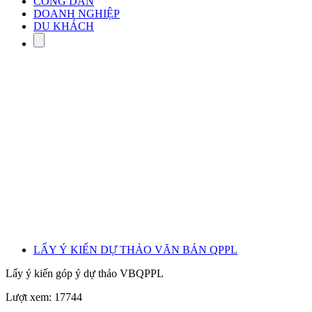
CÔNG DÂN
DOANH NGHIỆP
DU KHÁCH
LẤY Ý KIẾN DỰ THẢO VĂN BẢN QPPL
Lấy ý kiến góp ý dự thảo VBQPPL
Lượt xem: 17744