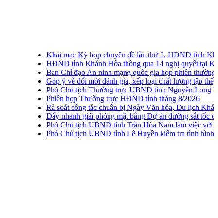
Khai mạc Kỳ họp chuyên đề lần thứ 3, HĐND tỉnh Khánh H
HĐND tỉnh Khánh Hòa thông qua 14 nghị quyết tại Kỳ họp 
Ban Chỉ đạo An ninh mạng quốc gia họp phiên thường kỳ lần
Góp ý về đổi mới đánh giá, xếp loại chất lượng tập thể, cá nh
Phó Chủ tịch Thường trực UBND tỉnh Nguyễn Long Biên khảo
Phiên họp Thường trực HĐND tỉnh tháng 8/2026
Rà soát công tác chuẩn bị Ngày Văn hóa, Du lịch Khánh Hò
Đẩy nhanh giải phóng mặt bằng Dự án đường sắt tốc độ ca
Phó Chủ tịch UBND tỉnh Trần Hòa Nam làm việc với xã Vạ
Phó Chủ tịch UBND tỉnh Lê Huyền kiểm tra tình hình thu go