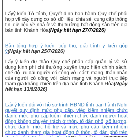
Lấy
ý kiến Tờ trình, Quyết định ban hành Quy chế phối
hợp về xây dựng cơ sở dữ liệu, chia sẻ, cung cấp thông
tin, dữ liệu về nhà ở và thị trường bất động sản trên địa
bàn tỉnh Khánh Hòa
(Ngày hết hạn 27/7/2026)
Bản tổng hợp ý kiến, tiếp thu, giải trình ý kiến góp
ý
(Ngày hết hạn 25/7/2026)
Lấy ý kiến dự thảo Quy chế phân cấp quản lý và sử
dụng kinh phí chi thường xuyên thực hiện chính sách,
chế độ ưu đãi người có công với cách mạng, thân nhân
của người có công với cách mạng và người trực tiếp
tham gia kháng chiến trên địa bàn tỉnh Khánh Hòa
(Ngày
hết hạn 13/6/2026)
Lấy ý kiến đối với hồ sơ trình HĐND tỉnh ban hành Nghị
quyết quy định mức phụ cấp, việc kiêm nhiệm chức
danh, mức phụ cấp kiêm nhiệm chức danh người hoạt
động không chuyên trách ở thôn, tổ dân phố; số lượng,
chức danh, mức hỗ trợ và mức phụ cấp kiêm nhiệm
chức danh tham gia hoạt động ở thôn, tổ dân phố trên