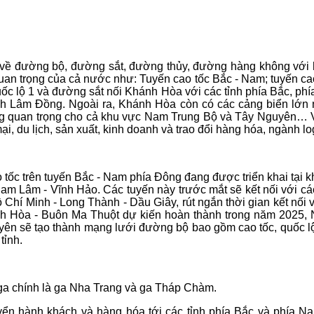
về đường bộ, đường sắt, đường thủy, đường hàng không với hệ 
 quan trọng của cả nước như: Tuyến cao tốc Bắc - Nam; tuyến 
Quốc lộ 1 và đường sắt nối Khánh Hòa với các tỉnh phía Bắc, ph
ỉnh Lâm Đồng. Ngoài ra, Khánh Hòa còn có các cảng biển lớn
 quan trọng cho cả khu vực Nam Trung Bộ và Tây Nguyên… Vì th
i, du lịch, sản xuất, kinh doanh và trao đổi hàng hóa, ngành log
ốc trên tuyến Bắc - Nam phía Đông đang được triển khai tại k
 Lâm - Vĩnh Hảo. Các tuyến này trước mắt sẽ kết nối với các t
 Chí Minh - Long Thành - Dầu Giây, rút ngắn thời gian kết nối
nh Hòa - Buôn Ma Thuột dự kiến hoàn thành trong năm 2025, 
uyên sẽ tạo thành mạng lưới đường bộ bao gồm cao tốc, quốc 
tỉnh.
ga chính là ga Nha Trang và ga Tháp Chàm.
yển hành khách và hàng hóa tới các tỉnh phía Bắc và phía N