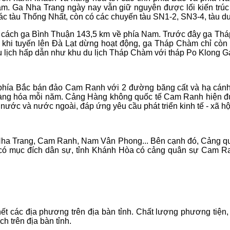
m. Ga Nha Trang ngày nay vẫn giữ nguyên được lối kiến trúc
 các tàu Thống Nhất, còn có các chuyến tàu SN1-2, SN3-4, tàu
cách ga Bình Thuận 143,5 km về phía Nam. Trước đây ga Thá
u khi tuyến lên Đà Lạt dừng hoạt động, ga Tháp Chàm chỉ c
u lịch hấp dẫn như khu du lịch Tháp Chàm với tháp Po Klong G
a Bắc bán đảo Cam Ranh với 2 đường băng cất và hạ cánh, 2
 hàng hóa mỗi năm. Cảng Hàng không quốc tế Cam Ranh hiện đứ
nước và nước ngoài, đáp ứng yêu cầu phát triển kinh tế - xã 
ha Trang, Cam Ranh, Nam Vân Phong... Bên cạnh đó, Cảng quố
g có mục đích dân sự, tỉnh Khánh Hòa có cảng quân sự Cam Ran
ết các địa phương trên địa bàn tỉnh. Chất lượng phương tiện,
h trên địa bàn tỉnh.