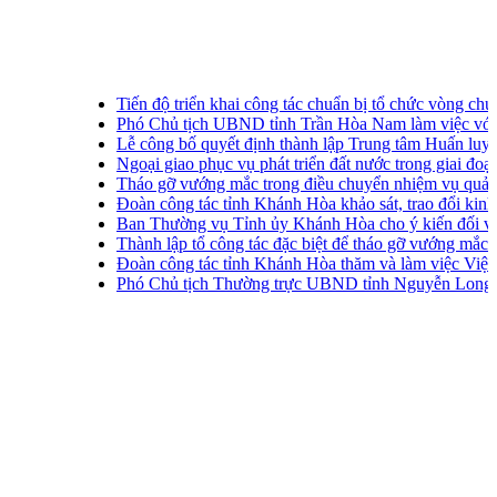
Tiến độ triển khai công tác chuẩn bị tổ chức vòng chung 
Phó Chủ tịch UBND tỉnh Trần Hòa Nam làm việc với p
Lễ công bố quyết định thành lập Trung tâm Huấn luyện t
Ngoại giao phục vụ phát triển đất nước trong giai đoạn m
Tháo gỡ vướng mắc trong điều chuyển nhiệm vụ quản lý, 
Đoàn công tác tỉnh Khánh Hòa khảo sát, trao đổi kinh ngh
Ban Thường vụ Tỉnh ủy Khánh Hòa cho ý kiến đối với m
Thành lập tổ công tác đặc biệt để tháo gỡ vướng mắc c
Đoàn công tác tỉnh Khánh Hòa thăm và làm việc Viện Ngh
Phó Chủ tịch Thường trực UBND tỉnh Nguyễn Long Biên 