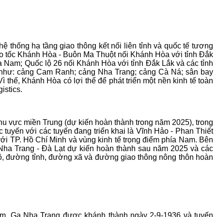
thống hạ tầng giao thông kết nối liên tỉnh và quốc tế tương
cao tốc Khánh Hòa - Buôn Ma Thuột nối Khánh Hòa với tỉnh Đắk
ía Nam; Quốc lộ 26 nối Khánh Hòa với tỉnh Đắk Lắk và các tỉnh
 như: cảng Cam Ranh; cảng Nha Trang; cảng Cà Ná; sân bay
ế, Khánh Hòa có lợi thế để phát triển một nền kinh tế toàn
istics.
hu vực miền Trung (dự kiến hoàn thành trong năm 2025), trong
uyến với các tuyến đang triển khai là Vĩnh Hảo - Phan Thiết
 với TP. Hồ Chí Minh và vùng kinh tế trọng điểm phía Nam. Bên
Nha Trang - Đà Lạt dự kiến hoàn thành sau năm 2025 và các
lộ, đường tỉnh, đường xã và đường giao thông nông thôn hoàn
am.
Ga Nha Trang được khánh thành ngày 2-9-1936 và tuyến