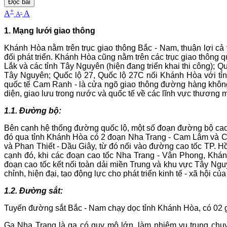
Đọc bài
+
-
A
A
A
1. Mạng lưới giao thông
Khánh Hòa nằm trên trục giao thông Bắc - Nam, thuận lợi cả 
đối phát triển. Khánh Hòa cũng nằm trên các trục giao thông
Lắk và các tỉnh Tây Nguyên (hiện đang triển khai thi công); 
Tây Nguyên; Quốc lộ 27, Quốc lộ 27C nối Khánh Hòa với t
quốc tế Cam Ranh - là cửa ngõ giao thông đường hàng không
diện, giao lưu trong nước và quốc tế về các lĩnh vực thương mạ
1.1. Đường bộ:
Bên cạnh hệ thống đường quốc lộ, một số đoạn đường bộ cao t
đó qua tỉnh Khánh Hòa có 2 đoạn Nha Trang - Cam Lâm và Cam
và Phan Thiết - Dầu Giây, từ đó nối vào đường cao tốc TP. Hồ
cạnh đó, khi các đoạn cao tốc Nha Trang - Vân Phong, Khá
đoạn cao tốc kết nối toàn dải miền Trung và khu vực Tây Ng
chỉnh, hiện đại, tạo động lực cho phát triển kinh tế - xã hội của 
1.2. Đường sắt:
Tuyến đường sắt Bắc - Nam chạy dọc tỉnh Khánh Hòa, có 02 
Ga Nha Trang là ga có quy mô lớn, làm nhiệm vụ trung chu