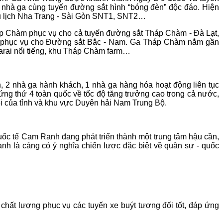
 nhà ga cùng tuyến đường sắt hình “bóng đèn” độc đáo. Hiện
 du lịch Nha Trang - Sài Gòn SNT1, SNT2…
p Chàm phục vụ cho cả tuyến đường sắt Tháp Chàm - Đà Lạt,
òn phục vụ cho Đường sắt Bắc - Nam. Ga Tháp Chàm nằm gần
arai nổi tiếng, khu Tháp Chàm farm…
 nhà ga hành khách, 1 nhà ga hàng hóa hoạt động liên tục
ng thứ 4 toàn quốc về tốc độ tăng trưởng cao trong cả nước,
hội của tỉnh và khu vực Duyên hải Nam Trung Bộ.
c tế Cam Ranh đang phát triển thành một trung tâm hậu cần,
h là cảng có ý nghĩa chiến lược đặc biệt về quân sự - quốc
 chất lượng phục vụ các tuyến xe buýt tương đối tốt, đáp ứng