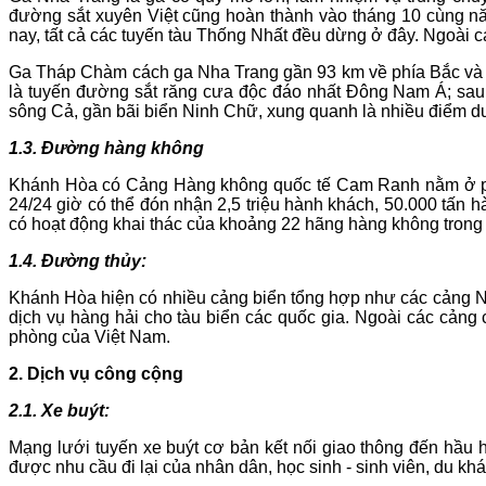
đường sắt xuyên Việt cũng hoàn thành vào tháng 10 cùng nă
nay, tất cả các tuyến tàu Thống Nhất đều dừng ở đây. Ngoài
Ga Tháp Chàm cách ga Nha Trang gần 93 km về phía Bắc và 
là tuyến đường sắt răng cưa độc đáo nhất Đông Nam Á; sa
sông Cả, gần bãi biển Ninh Chữ, xung quanh là nhiều điểm d
1.3. Đường hàng không
Khánh Hòa có Cảng Hàng không quốc tế Cam Ranh nằm ở phí
24/24 giờ có thể đón nhận 2,5 triệu hành khách, 50.000 tấn
có hoạt động khai thác của khoảng 22 hãng hàng không trong 
1.4. Đường thủy:
Khánh Hòa hiện có nhiều cảng biển tổng hợp như các cảng N
dịch vụ hàng hải cho tàu biển các quốc gia. Ngoài các cản
phòng của Việt Nam.
2. Dịch vụ công cộng
2.1. Xe buýt:
Mạng lưới tuyến xe buýt cơ bản kết nối giao thông đến hầu h
được nhu cầu đi lại của nhân dân, học sinh - sinh viên, du khác