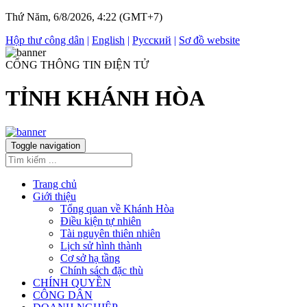
Thứ Năm, 6/8/2026, 4:22 (GMT+7)
Hộp thư công dân
|
English
|
Русский
|
Sơ đồ website
CỔNG THÔNG TIN ĐIỆN TỬ
TỈNH KHÁNH HÒA
Toggle navigation
Trang chủ
Giới thiệu
Tổng quan về Khánh Hòa
Điều kiện tự nhiên
Tài nguyên thiên nhiên
Lịch sử hình thành
Cơ sở hạ tầng
Chính sách đặc thù
CHÍNH QUYỀN
CÔNG DÂN