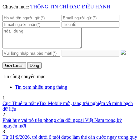
Chuyên mục:
THÔNG TIN CHỈ ĐẠO ĐIỀU HÀNH
Gửi Email
Đóng
Tin cùng chuyên mục
Tin xem nhiều trong tháng
1
Cục Thuế ra mắt eTax Mobile mới, tăng trải nghiệm và minh bạch
dữ liệu
2
Phát huy vai trò tiên phong của đối ngoại Việt Nam trong kỷ
nguyên mới
3
Từ 01/9/2026, trẻ dưới 6 tuổi được làm thẻ căn cước ngay trong quy