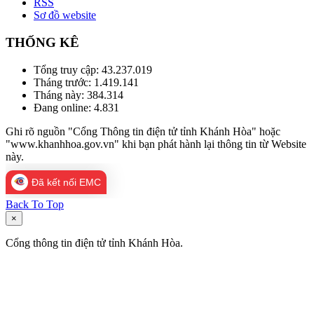
RSS
Sơ đồ website
THỐNG KÊ
Tổng truy cập:
43.237.019
Tháng trước:
1.419.141
Tháng này:
384.314
Đang online:
4.831
Ghi rõ nguồn "Cổng Thông tin điện tử tỉnh Khánh Hòa" hoặc
"www.khanhhoa.gov.vn" khi bạn phát hành lại thông tin từ Website
này.
Đã kết nối EMC
Back To Top
×
Cổng thông tin điện tử tỉnh Khánh Hòa.