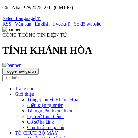
Chủ Nhật, 9/8/2026, 2:01 (GMT+7)
Select Language
▼
RSS
|
Văn bản
|
English
|
Русский
|
Sơ đồ website
CỔNG THÔNG TIN ĐIỆN TỬ
TỈNH KHÁNH HÒA
Toggle navigation
Trang chủ
Giới thiệu
Tổng quan về Khánh Hòa
Điều kiện tự nhiên
Tài nguyên thiên nhiên
Lịch sử hình thành
Cơ sở hạ tầng
Chính sách đặc thù
TỔ CHỨC BỘ MÁY