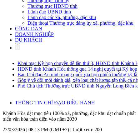
Thường trực Tỉnh ủy
Thường trực HĐND tỉnh
Lãnh đạo UBND tỉnh
Lãnh đạo các xã, phường, đặc khu
Điện thoại Thường trực đảng ủy xã, phường, đặc khu
CÔNG DÂN
DOANH NGHIỆP
DU KHÁCH
Khai mạc Kỳ họp chuyên đề lần thứ 3, HĐND tỉnh Khánh Hòa
HĐND tỉnh Khánh Hòa thông qua 14 nghị quyết tại Kỳ họp chu
Ban Chỉ đạo An ninh mạng quốc gia họp phiên thường kỳ lần t
Góp ý về đổi mới đánh giá, xếp loại chất lượng tập thể, cá nhân 
Phó Chủ tịch Thường trực UBND tỉnh Nguyễn Long Biên khảo sá
THÔNG TIN CHỈ ĐẠO ĐIỀU HÀNH
Khánh Hòa đặt mục tiêu 100% xã, phường, đặc khu đạt chuẩn phát
triển văn hóa toàn diện vào năm 2030
27/03/2026 | 08:13 PM (GMT+7) |
Lượt xem: 200