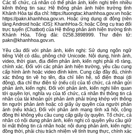
Các tổ chức, cá nhân có thể phản ánh, kiến nghị trên nhiều
kênh thông tin sau: Hệ thống phản ánh hiện trường tỉnh
Khánh Hòa tại địa chỉ: https://tuongtac.khanhhoa.gov.vn hoặc
https://pakn.khanhhoa.gov.vn. Hoặc ứng dụng di động (nền
tảng Android hoặc iOS): KhanhHoa-S; hoặc Công cụ trao đổi
trực tuyến (Chatbot) của Hệ thống phản ánh hiện trường tỉnh
Khánh Hòa. Tổng đài: 0258.3898999. Thư điện tử:
pakn@khanhhoa.gov.vn.
Yêu cầu đối với phản ánh, kiến nghị: Sử dụng ngôn ngữ
tiếng Việt có dấu, phông chữ Unicode. Nội dung, hình ảnh,
video, thời gian, địa điểm phản ánh, kiến nghị phải rõ ràng,
chính xác. Đối với các phản ánh hiện trường, yêu cầu cung
cấp hình ảnh hoặc video đính kèm. Cung cấp đầy đủ, chính
xác thông tin về họ tên, địa chỉ liên hệ, số điện thoại (di
động), địa chỉ thư điện tử (nếu có) của tổ chức, cá nhân gửi
phản ánh, kiến nghị. Đối với phản ánh, kiến nghị liên quan
tới quyền lợi, nghĩa vụ của tổ chức, cá nhân thì thông tin cá
nhân của tài khoản gửi phản ánh phải trùng khớp với thông
tin người phản ánh hoặc có giấy ủy quyền của người phản
ánh (nếu khác). Đối với phản ánh mang tính xã hội, cộng
đồng thì không yêu cầu cung cấp giấy ủy quyền. Tổ chức, cá
nhân có nội dung phản ánh, kiến nghị có quyền yêu cầu giữ
bí mật thông tin cá nhân hoặc nội dung phản ánh, kiến nghị;
đồng thời, phải chịu trách nhiệm về tính trung thực, chính xác