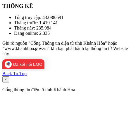
THỐNG KÊ
Tổng truy cập:
43.088.691
Tháng trước:
1.419.141
Tháng này:
235.984
Đang online:
2.335
Ghi rõ nguồn "Cổng Thông tin điện tử tỉnh Khánh Hòa" hoặc
"www.khanhhoa.gov.vn" khi bạn phát hành lại thông tin từ Website
này.
Đã kết nối EMC
Back To Top
×
Cổng thông tin điện tử tỉnh Khánh Hòa.