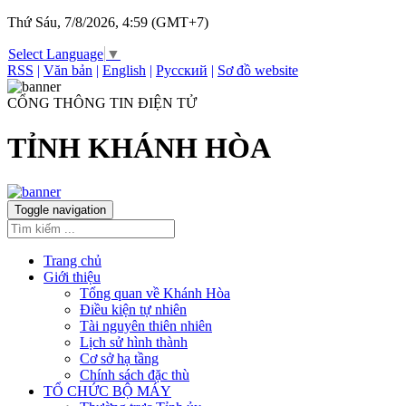
Thứ Sáu, 7/8/2026, 4:59 (GMT+7)
Select Language
▼
RSS
|
Văn bản
|
English
|
Русский
|
Sơ đồ website
CỔNG THÔNG TIN ĐIỆN TỬ
TỈNH KHÁNH HÒA
Toggle navigation
Trang chủ
Giới thiệu
Tổng quan về Khánh Hòa
Điều kiện tự nhiên
Tài nguyên thiên nhiên
Lịch sử hình thành
Cơ sở hạ tầng
Chính sách đặc thù
TỔ CHỨC BỘ MÁY