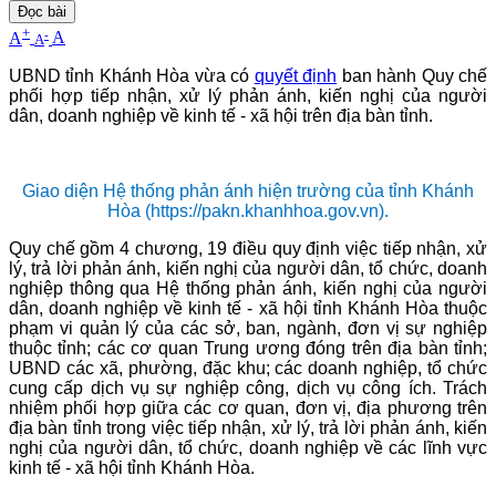
Đọc bài
+
-
A
A
A
UBND tỉnh Khánh Hòa vừa có
quyết định
ban hành Quy chế
phối hợp tiếp nhận, xử lý phản ánh, kiến nghị của người
dân, doanh nghiệp về kinh tế - xã hội trên địa bàn tỉnh.
Giao diện Hệ thống phản ánh hiện trường của tỉnh Khánh
Hòa (https://pakn.khanhhoa.gov.vn).
Quy chế gồm 4 chương, 19 điều quy định việc tiếp nhận, xử
lý, trả lời phản ánh, kiến nghị của người dân, tổ chức, doanh
nghiệp thông qua Hệ thống phản ánh, kiến nghị của người
dân, doanh nghiệp về kinh tế - xã hội tỉnh Khánh Hòa thuộc
phạm vi quản lý của các sở, ban, ngành, đơn vị sự nghiệp
thuộc tỉnh; các cơ quan Trung ương đóng trên địa bàn tỉnh;
UBND các xã, phường, đặc khu; các doanh nghiệp, tổ chức
cung cấp dịch vụ sự nghiệp công, dịch vụ công ích. Trách
nhiệm phối hợp giữa các cơ quan, đơn vị, địa phương trên
địa bàn tỉnh trong việc tiếp nhận, xử lý, trả lời phản ánh, kiến
nghị của người dân, tổ chức, doanh nghiệp về các lĩnh vực
kinh tế - xã hội tỉnh Khánh Hòa.