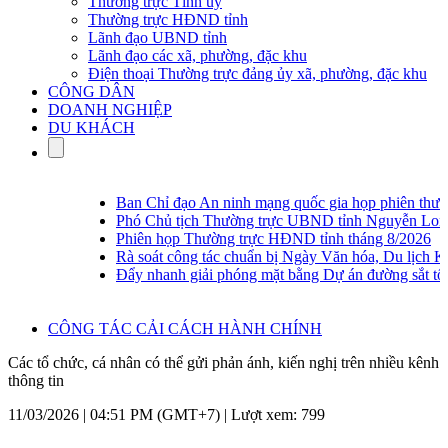
Thường trực Tỉnh ủy
Thường trực HĐND tỉnh
Lãnh đạo UBND tỉnh
Lãnh đạo các xã, phường, đặc khu
Điện thoại Thường trực đảng ủy xã, phường, đặc khu
CÔNG DÂN
DOANH NGHIỆP
DU KHÁCH
Ban Chỉ đạo An ninh mạng quốc gia họp phiên thường
Phó Chủ tịch Thường trực UBND tỉnh Nguyễn Long Biê
Phiên họp Thường trực HĐND tỉnh tháng 8/2026
Rà soát công tác chuẩn bị Ngày Văn hóa, Du lịch K
Đẩy nhanh giải phóng mặt bằng Dự án đường sắt tốc
CÔNG TÁC CẢI CÁCH HÀNH CHÍNH
Các tổ chức, cá nhân có thể gửi phản ánh, kiến nghị trên nhiều kênh
thông tin
11/03/2026 | 04:51 PM (GMT+7) |
Lượt xem: 799