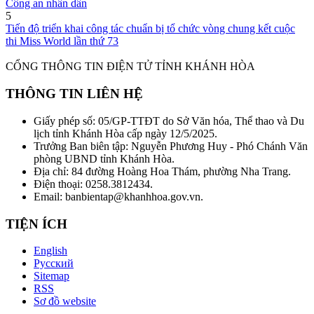
Công an nhân dân
5
Tiến độ triển khai công tác chuẩn bị tổ chức vòng chung kết cuộc
thi Miss World lần thứ 73
CỔNG THÔNG TIN ĐIỆN TỬ TỈNH KHÁNH HÒA
THÔNG TIN LIÊN HỆ
Giấy phép số: 05/GP-TTĐT do Sở Văn hóa, Thể thao và Du
lịch tỉnh Khánh Hòa cấp ngày 12/5/2025.
Trưởng Ban biên tập: Nguyễn Phương Huy - Phó Chánh Văn
phòng UBND tỉnh Khánh Hòa.
Địa chỉ: 84 đường Hoàng Hoa Thám, phường Nha Trang.
Điện thoại: 0258.3812434.
Email: banbientap@khanhhoa.gov.vn.
TIỆN ÍCH
English
Русский
Sitemap
RSS
Sơ đồ website