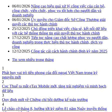
06/01/2026
Nâng cao hiệu quả xử lý công việc của cán bộ,
công chức, viên chức, phục vụ tốt hơn cho người dân và
doanh nghiệp
06/01/2026
Ủy quyền cho Giám đốc Sở Công Thương giải
quyết các thủ tục hành chính
25/12/2025
Chủ động triển khai việc chia sẻ, kết nối dữ liệu
với các hệ thống thông tin giải quyết thủ tục hành chính
17/12/2025
Tiếp tục nâng cao chất lượng phục vụ người dân,
doanh nghiệp trong thực hiện thủ tục hành chính, dịch vụ
công
12/12/2025
Công tác cải cách hành chính định kỳ năm 2025
Tin xem nhiều trong tháng
1
Phát huy vai trò tiên phong của đối ngoại Việt Nam trong kỷ
nguyên mới
2
Cục Thuế ra mắt eTax Mobile mới, tăng trải nghiệm và minh bạch
dữ liệu
3
Quy định mới về Chứng chỉ bồi dưỡng kế toán trưởng
4
Lễ chào cờ tháng 8, hướng tới kỷ niệm 81 năm Ngày truyền thống