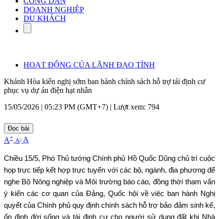
CÔNG DÂN
DOANH NGHIỆP
DU KHÁCH
HOẠT ĐỘNG CỦA LÃNH ĐẠO TỈNH
Khánh Hòa kiến nghị sớm ban hành chính sách hỗ trợ tái định cư
phục vụ dự án điện hạt nhân
15/05/2026 | 05:23 PM (GMT+7) |
Lượt xem: 794
Đọc bài
+
-
A
A
A
Chiều 15/5, Phó Thủ tướng Chính phủ Hồ Quốc Dũng chủ trì cuộc
họp trực tiếp kết hợp trực tuyến với các bộ, ngành, địa phương để
nghe Bộ Nông nghiệp và Môi trường báo cáo, đồng thời tham vấn
ý kiến các cơ quan của Đảng, Quốc hội về việc ban hành Nghị
quyết của Chính phủ quy định chính sách hỗ trợ bảo đảm sinh kế,
ổn định đời sống và tái định cư cho người sử dụng đất khi Nhà