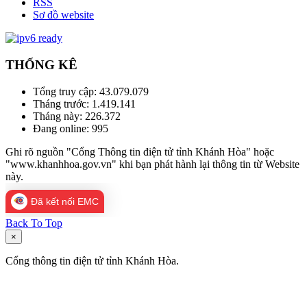
RSS
Sơ đồ website
THỐNG KÊ
Tổng truy cập:
43.079.079
Tháng trước:
1.419.141
Tháng này:
226.372
Đang online:
995
Ghi rõ nguồn "Cổng Thông tin điện tử tỉnh Khánh Hòa" hoặc
"www.khanhhoa.gov.vn" khi bạn phát hành lại thông tin từ Website
này.
Đã kết nối EMC
Back To Top
×
Cổng thông tin điện tử tỉnh Khánh Hòa.