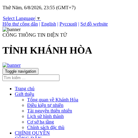
Thứ Năm, 6/8/2026, 23:55 (GMT+7)
Select Language
▼
Hộp thư công dân
|
English
|
Русский
|
Sơ đồ website
CỔNG THÔNG TIN ĐIỆN TỬ
TỈNH KHÁNH HÒA
Toggle navigation
Trang chủ
Giới thiệu
Tổng quan về Khánh Hòa
Điều kiện tự nhiên
Tài nguyên thiên nhiên
Lịch sử hình thành
Cơ sở hạ tầng
Chính sách đặc thù
CHÍNH QUYỀN