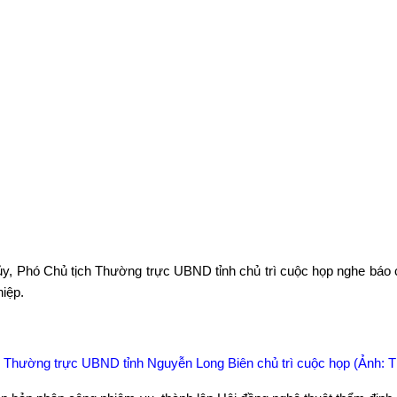
ủy, Ph
ó Ch
ủ tịch Thường trực UBND tỉnh chủ tr
ì cu
ộc họp nghe b
áo 
hi
ệp.
 Thường trực UBND tỉnh Nguyễn Long Biên chủ trì cuộc họp (Ảnh: 