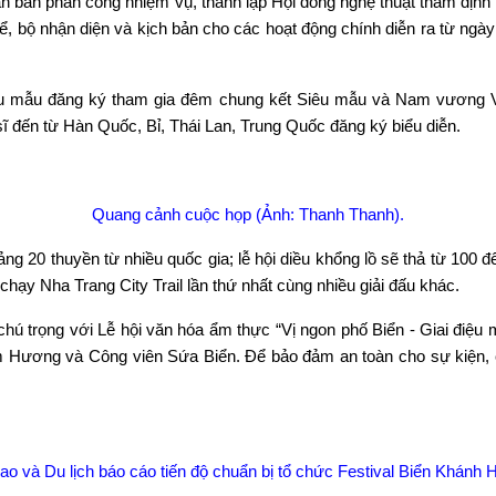
ăn b
ản ph
ân công nhi
ệm vụ, th
ành l
ập Hội đồng nghệ thuật thẩm định 
ể, bộ nhận diện v
à k
ịch bản cho c
ác ho
ạt động ch
ính di
ễn ra từ ng
ày
u m
ẫu đăng k
ý tham gia đêm chung k
ết Si
êu m
ẫu v
à Nam vương 
sĩ đến từ H
àn Qu
ốc, Bỉ, Th
ái Lan, Trung Qu
ốc đăng k
ý bi
ểu diễn.
Quang cảnh cuộc họp (Ảnh: Thanh Thanh).
ng 20 thuyền từ nhiều quốc gia; lễ hội diều khổng lồ sẽ thả từ 100 đ
chạy Nha Trang City Trail lần thứ nhất c
ùng nhi
ều giải đấu kh
ác.
ch
ú tr
ọng với Lễ hội văn h
óa
ẩm thực “Vị ngon phố Biển - Giai điệu 
 Hương v
à Công viên S
ứa Biển. Để bảo đảm an to
àn cho s
ự kiện,
.
o và Du lịch báo cáo tiến độ chuẩn bị tổ chức Festival Biển Khánh