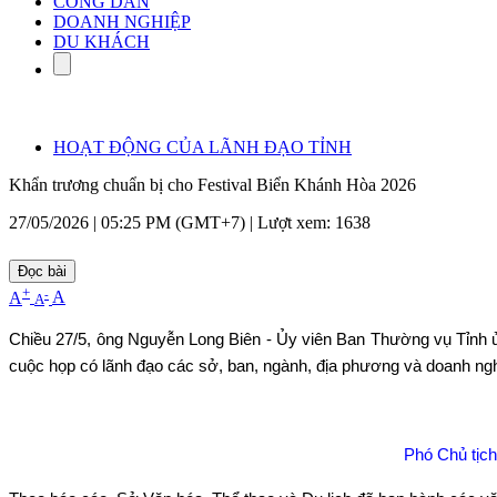
CÔNG DÂN
DOANH NGHIỆP
DU KHÁCH
HOẠT ĐỘNG CỦA LÃNH ĐẠO TỈNH
Khẩn trương chuẩn bị cho Festival Biển Khánh Hòa 2026
27/05/2026 | 05:25 PM (GMT+7) |
Lượt xem: 1638
Đọc bài
+
-
A
A
A
Chi
ều 27/5,
ông Nguy
ễn Long Bi
ên -
Ủy vi
ên Ban Thư
ờng vụ Tỉnh 
cuộc họp c
ó lãnh đ
ạo c
ác s
ở, ban, ng
ành, đ
ịa phương v
à doanh ng
Phó Chủ tịch