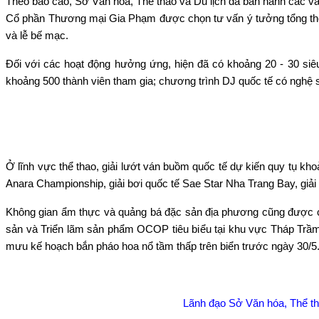
Theo b
áo cáo, S
ở Văn h
óa, Th
ể thao v
à Du l
ịch đ
ã ban hành các v
C
ổ phần Thương mại Gia Phạm được chọn tư vấn
ý tư
ởng tổng th
và l
ễ bế mạc.
Đối với c
ác ho
ạt động hưởng ứng, hiện đ
ã có kho
ảng 20 - 30 si
ê
kho
ảng 500 th
ành viên tham gia; chương trình DJ qu
ốc tế c
ó ngh
ệ 
Ở lĩnh vực thể thao, giải lướt v
án bu
ồm quốc tế dự kiến quy tụ khoả
Anara Championship, giải bơi quốc tế Sae Star Nha Trang Bay, giải 
Không gian
ẩm thực v
à qu
ảng b
á đ
ặc sản địa phương cũng được 
s
ản v
à Tri
ển l
ãm s
ản phẩm OCOP ti
êu bi
ểu tại khu vực Th
áp Tr
ầm
mưu k
ế hoạch bắn ph
áo hoa n
ổ tầm thấp tr
ên bi
ển trước ng
ày 30/5
Lãnh đạo Sở Văn hóa, Thể tha