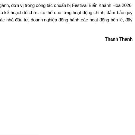
g
ành, đơn v
ị trong c
ông tác chu
ẩn bị Festival Biển Kh
ánh Hòa 2026.
v
à k
ế hoạch tổ chức cụ thể cho từng hoạt động ch
ính, đ
ảm bảo quy
ác nhà đ
ầu tư, doanh nghiệp đồng h
ành các ho
ạt động b
ên l
ề, đẩy
Thanh Thanh