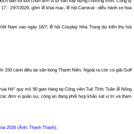
kịch bản v
à l
ựa chọn đơn vị tư vấn x
ây d
ựng chương tr
ình. Công ty
 17 - 19/7/2026, g
ồm lễ khai mạc, lễ hội Carnival - diễu h
ành xe hoa
Vi
ệt Nam v
ào ngày 18/7; l
ễ hội Cosplay Nha Trang dự kiến thu h
út
ến 150 c
ánh di
ều tại s
ân bóng Thanh Niên. Ngoài ra còn có gi
ải Golf
m
ùa Hè” quy mô 90 gian hàng t
ại C
ông viên Tu
ệ Tĩnh; Tuần lễ N
ông
 c
ác đơn v
ị qu
ân s
ự, c
ông an đang ph
ối hợp khảo s
át v
ị tr
í và tham
 Hòa 2026 (Ảnh: Thanh Thanh).