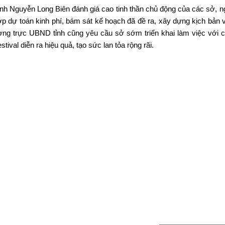
ỉnh Nguyễn Long Bi
ên đánh giá cao tinh th
ần chủ động của c
ác s
ở, n
ợp dự to
án kinh phí, bám sát k
ế hoạch đ
ã đ
ề ra, x
ây d
ựng kịch bản 
ờng trực UBND tỉnh cũng y
êu c
ầu
sở
sớm triển khai l
àm vi
ệc với c
tival diễn ra hiệu quả, tạo sức lan tỏa rộng r
ãi.