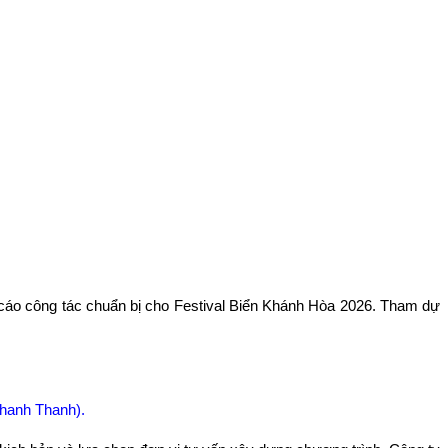
cáo công tác chu
ẩn bị cho Festival Biển Kh
ánh Hòa 2026. Tham d
ự
Thanh Thanh).