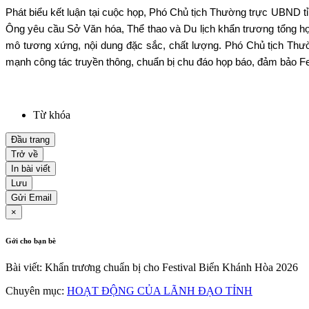
Phát bi
ểu kết luận tại cuộc họp, Ph
ó Ch
ủ tịch Thường trực UBND t
Ông yêu c
ầu Sở Văn h
óa, Th
ể thao v
à Du l
ịch khẩn trương tổng h
m
ô tương x
ứng, nội dung đặc sắc, chất lượng. Ph
ó Ch
ủ tịch Thư
mạnh c
ông tác truy
ền th
ông, chu
ẩn bị chu đ
áo h
ọp b
áo, đ
ảm bảo Fes
Từ khóa
Đầu trang
Trở về
In bài viết
Lưu
Gửi Email
×
Gởi cho bạn bè
Bài viết: Khẩn trương chuẩn bị cho Festival Biển Khánh Hòa 2026
Chuyên mục:
HOẠT ĐỘNG CỦA LÃNH ĐẠO TỈNH