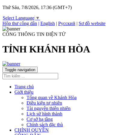
Thứ Sáu, 7/8/2026, 17:36 (GMT+7)
Select Language
▼
Hộp thư công dân
|
English
|
Русский
|
Sơ đồ website
CỔNG THÔNG TIN ĐIỆN TỬ
TỈNH KHÁNH HÒA
Toggle navigation
Trang chủ
Giới thiệu
Tổng quan về Khánh Hòa
Điều kiện tự nhiên
Tài nguyên thiên nhiên
Lịch sử hình thành
Cơ sở hạ tầng
Chính sách đặc thù
CHÍNH QUYỀN