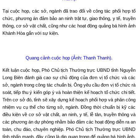
Tại cuộc họp, các sở, ngành đã trao đổi về công tác phối hợp tổ
chức, phương án đảm bảo an ninh trật tự, giao thông, y tế, truyền
thông, cơ sở vật chất, cũng như các hoạt động quảng bá hình ảnh
Khánh Hòa gắn với sự kiện.
Quang cảnh cuộc họp (Ảnh: Thanh Thanh).
Kết luận cuộc họp, Phó Chủ tịch Thường trực UBND tỉnh Nguyễn
Long Biên đánh giá cao sự chủ động của đơn vị tổ chức và các
sở, ngành trong công tác chuẩn bị. Ông yêu cầu đơn vị tổ chức rà
soát, tiếp thu ý kiến góp ý và hoàn thiện kế hoạch tổ chức chi tiết.
Trên cơ sở đó, tỉnh sẽ xây dựng kế hoạch phối hợp và phân công
nhiệm vụ cụ thể cho từng sở, ngành. Đồng thời chuẩn bị kỹ các
điều kiện về cơ sở vật chất, an ninh, y tế, lễ tân, truyền thông và
các phương án dự phòng nhằm bảo đảm các hoạt động diễn ra an
toàn, chu đáo, chuyên nghiệp. Phó Chủ tịch Thường trực UBND
tỉnh nhấn mạnh, đây cũng là dịp quan trọng để quảng bá hình ảnh,