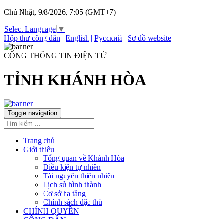
Chủ Nhật, 9/8/2026, 7:05 (GMT+7)
Select Language
▼
Hộp thư công dân
|
English
|
Русский
|
Sơ đồ website
CỔNG THÔNG TIN ĐIỆN TỬ
TỈNH KHÁNH HÒA
Toggle navigation
Trang chủ
Giới thiệu
Tổng quan về Khánh Hòa
Điều kiện tự nhiên
Tài nguyên thiên nhiên
Lịch sử hình thành
Cơ sở hạ tầng
Chính sách đặc thù
CHÍNH QUYỀN