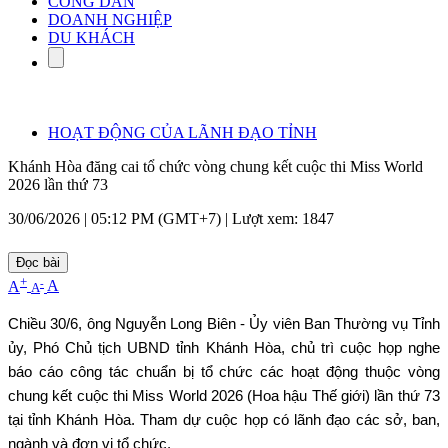
CÔNG DÂN
DOANH NGHIỆP
DU KHÁCH
HOẠT ĐỘNG CỦA LÃNH ĐẠO TỈNH
Khánh Hòa đăng cai tổ chức vòng chung kết cuộc thi Miss World
2026 lần thứ 73
30/06/2026 | 05:12 PM (GMT+7) |
Lượt xem: 1847
Đọc bài
+
-
A
A
A
Chiều 30/6, ông Nguyễn Long Biên - Ủy viên Ban Thường vụ Tỉnh
ủy, Phó Chủ tịch UBND tỉnh Khánh Hòa, chủ trì cuộc họp nghe
báo cáo công tác chuẩn bị tổ chức các hoạt động thuộc vòng
chung kết cuộc thi Miss World 2026 (Hoa hậu Thế giới) lần thứ 73
tại tỉnh Khánh Hòa. Tham dự cuộc họp có lãnh đạo các sở, ban,
ngành và đơn vị tổ chức.