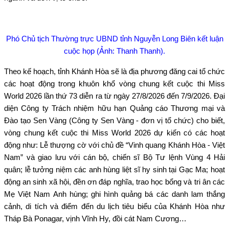
Phó Chủ tịch Thường trực UBND tỉnh Nguyễn Long Biên kết luận
cuộc họp (Ảnh: Thanh Thanh).
Theo kế hoạch, tỉnh Khánh Hòa sẽ là địa phương đăng cai tổ chức
các hoạt động trong khuôn khổ vòng chung kết cuộc thi Miss
World 2026 lần thứ 73 diễn ra từ ngày 27/8/2026 đến 7/9/2026. Đại
diện Công ty Trách nhiệm hữu hạn Quảng cáo Thương mại và
Đào tạo Sen Vàng (Công ty Sen Vàng - đơn vị tổ chức) cho biết,
vòng chung kết cuộc thi Miss World 2026 dự kiến có các hoạt
động như: Lễ thượng cờ với chủ đề “Vinh quang Khánh Hòa - Việt
Nam” và giao lưu với cán bộ, chiến sĩ Bộ Tư lệnh Vùng 4 Hải
quân; lễ tưởng niệm các anh hùng liệt sĩ hy sinh tại Gạc Ma; hoạt
động an sinh xã hội, đền ơn đáp nghĩa, trao học bổng và tri ân các
Mẹ Việt Nam Anh hùng; ghi hình quảng bá các danh lam thắng
cảnh, di tích và điểm đến du lịch tiêu biểu của Khánh Hòa như
Tháp Bà Ponagar, vịnh Vĩnh Hy, đồi cát Nam Cương…