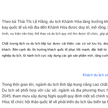
Theo bà Thái Thị Lệ Hằng, du lịch Khánh Hòa tăng trưởng khá 
bay quốc tế và nội địa đến Khánh Hòa được duy trì, mở rộng, t
trình, sự kiện văn hóa, thể thao và du lịch quy mô lớn được tổ chức, góp 
Chất lượng dịch vụ du lịch tiếp tục được cải thiện, các cơ sở lưu trú, 
khách. Bên cạnh đó, thị trường khách quốc tế phục hồi mạnh, đặc biệt từ
nghiệp du lịch, lữ hành tích cực xây dựng các gói sản phẩm mới, tăng cườn
Khách du lịch x
Trong thời gian tới, ngành du lịch tỉnh tập trung nâng cao ch
Du lịch sẽ phối hợp với các sở, ngành và địa phương thực 
2045; tham mưu xây dựng Nghị quyết quy định một số chính sác
Hòa; tổ chức hội thảo quốc tế về phát triển du lịch tàu biển 