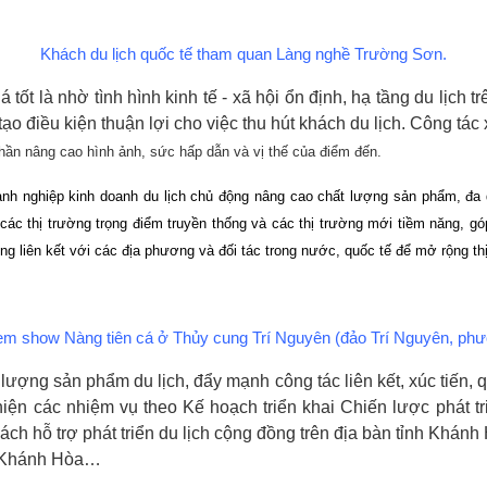
Khách du lịch quốc tế tham quan Làng nghề Trường Sơn.
tốt là nhờ tình hình kinh tế - xã hội ổn định, hạ tầng du lịch 
ạo điều kiện thuận lợi cho việc thu hút khách du lịch. Công tác
phần nâng cao hình ảnh, sức hấp dẫn và vị thế của điểm đến.
doanh nghiệp kinh doanh du lịch chủ động nâng cao chất lượng sản phẩm, đ
 các thị trường trọng điểm truyền thống và các thị trường mới tiềm năng, g
g liên kết với các địa phương và đối tác trong nước, quốc tế để mở rộng th
em show Nàng tiên cá ở Thủy cung Trí Nguyên (đảo Trí Nguyên, ph
ất lượng sản phẩm du lịch, đẩy mạnh công tác liên kết, xúc tiến,
hiện các nhiệm vụ theo Kế hoạch triển khai Chiến lược phát t
h hỗ trợ phát triển du lịch cộng đồng trên địa bàn tỉnh Khánh
tại Khánh Hòa…