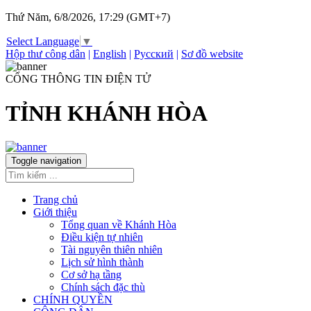
Thứ Năm, 6/8/2026, 17:29 (GMT+7)
Select Language
▼
Hộp thư công dân
|
English
|
Русский
|
Sơ đồ website
CỔNG THÔNG TIN ĐIỆN TỬ
TỈNH KHÁNH HÒA
Toggle navigation
Trang chủ
Giới thiệu
Tổng quan về Khánh Hòa
Điều kiện tự nhiên
Tài nguyên thiên nhiên
Lịch sử hình thành
Cơ sở hạ tầng
Chính sách đặc thù
CHÍNH QUYỀN