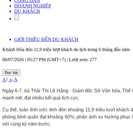
CÔNG DÂN
DOANH NGHIỆP
DU KHÁCH
GIỚI THIỆU ĐẾN DU KHÁCH
Khánh Hòa đón 11,9 triệu lượt khách du lịch trong 6 tháng đầu năm
06/07/2026 | 05:27 PM (GMT+7) |
Lượt xem: 277
Đọc bài
+
-
A
A
A
Ngày 6-7, bà Thái Thị Lệ Hằng - Giám đốc Sở Văn hóa, Thể tha
mạnh mẽ, đạt nhiều kết quả tích cực.
Cụ thể, toàn tỉnh ước tính đón khoảng 11,9 triệu lượt khách 
phòng bình quân đạt khoảng 60%, phản ánh xu hướng phục hồi
với cùng kỳ năm trước.