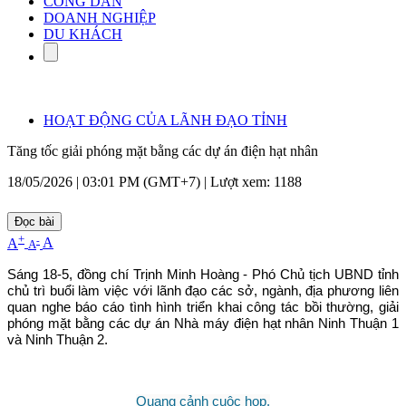
CÔNG DÂN
DOANH NGHIỆP
DU KHÁCH
HOẠT ĐỘNG CỦA LÃNH ĐẠO TỈNH
Tăng tốc giải phóng mặt bằng các dự án điện hạt nhân
18/05/2026 | 03:01 PM (GMT+7) |
Lượt xem: 1188
Đọc bài
+
-
A
A
A
Sáng 18-5, đồng chí Trịnh Minh Hoàng - Phó Chủ tịch UBND tỉnh
chủ trì buổi làm việc với lãnh đạo các sở, ngành, địa phương liên
quan nghe báo cáo tình hình triển khai công tác bồi thường, giải
phóng mặt bằng các dự án Nhà máy điện hạt nhân Ninh Thuận 1
và Ninh Thuận 2.
Quang cảnh cuộc họp.