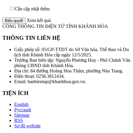
Cần cập nhật thêm
Xem kết quả
CỔNG THÔNG TIN ĐIỆN TỬ TỈNH KHÁNH HÒA
THÔNG TIN LIÊN HỆ
Giấy phép số: 05/GP-TTĐT do Sở Văn hóa, Thể thao và Du
lịch tỉnh Khánh Hòa cấp ngày 12/5/2025.
Trưởng Ban biên tập: Nguyễn Phương Huy - Phó Chánh Văn
phòng UBND tỉnh Khánh Hòa.
Địa chỉ: 84 đường Hoàng Hoa Thám, phường Nha Trang.
Điện thoại: 0258.3812434.
Email: banbientap@khanhhoa.gov.vn.
TIỆN ÍCH
English
Русский
Sitemap
RSS
Sơ đồ website