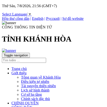
Thứ Sáu, 7/8/2026, 21:56 (GMT+7)
Select Language
▼
Hộp thư công dân
|
English
|
Русский
|
Sơ đồ website
CỔNG THÔNG TIN ĐIỆN TỬ
TỈNH KHÁNH HÒA
Toggle navigation
Trang chủ
Giới thiệu
Tổng quan về Khánh Hòa
Điều kiện tự nhiên
Tài nguyên thiên nhiên
Lịch sử hình thành
Cơ sở hạ tầng
Chính sách đặc thù
CHÍNH QUYỀN