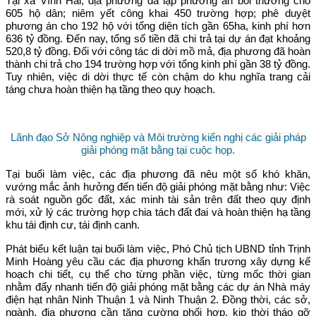
Tại xã Vĩnh Hải, địa phương đã lập phương án bồi thường cho
605 hộ dân; niêm yết công khai 450 trường hợp; phê duyệt
phương án cho 192 hộ với tổng diện tích gần 65ha, kinh phí hơn
636 tỷ đồng. Đến nay, tổng số tiền đã chi trả tại dự án đạt khoảng
520,8 tỷ đồng. Đối với công tác di dời mồ mả, địa phương đã hoàn
thành chi trả cho 194 trường hợp với tổng kinh phí gần 38 tỷ đồng.
Tuy nhiên, việc di dời thực tế còn chậm do khu nghĩa trang cải
táng chưa hoàn thiện hạ tầng theo quy hoạch.
Lãnh đạo Sở Nông nghiệp và Môi trường kiến nghị các giải pháp
giải phóng mặt bằng tại cuộc họp.
Tại buổi làm việc, các địa phương đã nêu một số khó khăn,
vướng mắc ảnh hưởng đến tiến độ giải phóng mặt bằng như: Việc
rà soát nguồn gốc đất, xác minh tài sản trên đất theo quy định
mới, xử lý các trường hợp chia tách đất đai và hoàn thiện hạ tầng
khu tái định cư, tái định canh.
Phát biểu kết luận tại buổi làm việc, Phó Chủ tịch UBND tỉnh Trịnh
Minh Hoàng yêu cầu các địa phương khẩn trương xây dựng kế
hoạch chi tiết, cụ thể cho từng phần việc, từng mốc thời gian
nhằm đẩy nhanh tiến độ giải phóng mặt bằng các dự án Nhà máy
điện hạt nhân Ninh Thuận 1 và Ninh Thuận 2. Đồng thời, các sở,
ngành, địa phương cần tăng cường phối hợp, kịp thời tháo gỡ