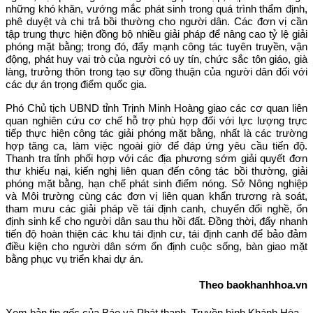
những khó khăn, vướng mắc phát sinh trong quá trình thẩm định,
phê duyệt và chi trả bồi thường cho người dân. Các đơn vị cần
tập trung thực hiện đồng bộ nhiều giải pháp để nâng cao tỷ lệ giải
phóng mặt bằng; trong đó, đẩy mạnh công tác tuyên truyền, vận
động, phát huy vai trò của người có uy tín, chức sắc tôn giáo, già
làng, trưởng thôn trong tạo sự đồng thuận của người dân đối với
các dự án trọng điểm quốc gia.
Phó Chủ tịch UBND tỉnh Trịnh Minh Hoàng giao các cơ quan liên
quan nghiên cứu cơ chế hỗ trợ phù hợp đối với lực lượng trực
tiếp thực hiện công tác giải phóng mặt bằng, nhất là các trường
hợp tăng ca, làm việc ngoài giờ để đáp ứng yêu cầu tiến độ.
Thanh tra tỉnh phối hợp với các địa phương sớm giải quyết đơn
thư khiếu nại, kiến nghị liên quan đến công tác bồi thường, giải
phóng mặt bằng, hạn chế phát sinh điểm nóng. Sở Nông nghiệp
và Môi trường cùng các đơn vị liên quan khẩn trương rà soát,
tham mưu các giải pháp về tái định canh, chuyển đổi nghề, ổn
định sinh kế cho người dân sau thu hồi đất. Đồng thời, đẩy nhanh
tiến độ hoàn thiện các khu tái định cư, tái định canh để bảo đảm
điều kiện cho người dân sớm ổn định cuộc sống, bàn giao mặt
bằng phục vụ triển khai dự án.
Theo baokhanhhoa.vn
Xem bản tin gốc của Báo và Phát thanh, Truyền hình Khánh Hòa