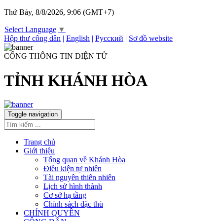
Thứ Bảy, 8/8/2026, 9:06 (GMT+7)
Select Language
▼
Hộp thư công dân
|
English
|
Русский
|
Sơ đồ website
CỔNG THÔNG TIN ĐIỆN TỬ
TỈNH KHÁNH HÒA
Toggle navigation
Trang chủ
Giới thiệu
Tổng quan về Khánh Hòa
Điều kiện tự nhiên
Tài nguyên thiên nhiên
Lịch sử hình thành
Cơ sở hạ tầng
Chính sách đặc thù
CHÍNH QUYỀN