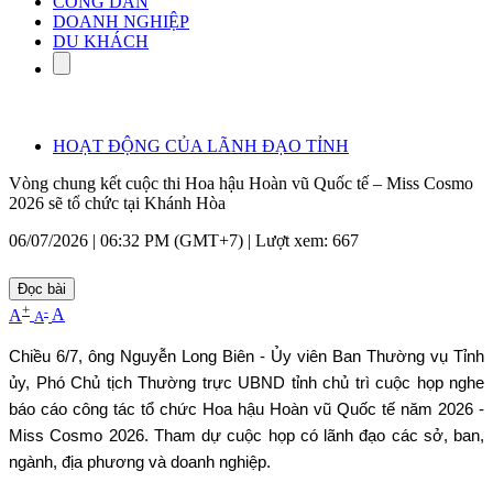
CÔNG DÂN
DOANH NGHIỆP
DU KHÁCH
HOẠT ĐỘNG CỦA LÃNH ĐẠO TỈNH
Vòng chung kết cuộc thi Hoa hậu Hoàn vũ Quốc tế – Miss Cosmo
2026 sẽ tổ chức tại Khánh Hòa
06/07/2026 | 06:32 PM (GMT+7) |
Lượt xem: 667
Đọc bài
+
-
A
A
A
Chiều 6/7, ông Nguyễn Long Biên - Ủy viên Ban Thường vụ Tỉnh
ủy, Phó Chủ tịch Thường trực UBND tỉnh chủ trì cuộc họp nghe
báo cáo công tác tổ chức Hoa hậu Hoàn vũ Quốc tế năm 2026 -
Miss Cosmo 2026. Tham dự cuộc họp có lãnh đạo các sở, ban,
ngành, địa phương và doanh nghiệp.