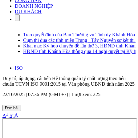
CÔNG DÂN
DOANH NGHIỆP
DU KHÁCH
Trao quyết định của Ban Thường vụ Tỉnh ủy Khánh Hòa c
Cụm thi đua các tỉnh miền Trung - Tây Nguyên sơ kết thi đ
Khai mạc Kỳ họp chuyên đề lần thứ 3, HĐND tỉnh Khánh 
HĐND tỉnh Khánh Hòa thông qua 14 nghị quyết tại Kỳ họp
ISO
Duy trì, áp dụng, cải tiến Hệ thống quản lý chất lượng theo tiêu
chuẩn TCVN ISO 9001:2015 tại Văn phòng UBND tỉnh năm 2025
22/10/2025 | 07:36 PM (GMT+7) |
Lượt xem: 225
Đọc bài
+
-
A
A
A