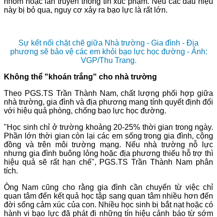
nhóm hoặc lan truyền thông tin xúc phạm. Nếu các dấu hiệu
này bị bỏ qua, nguy cơ xảy ra bạo lực là rất lớn.
Sự kết nối chặt chẽ giữa Nhà trường - Gia đình - Địa
phương sẽ bảo vệ các em khỏi bạo lực học đường - Ảnh:
VGP/Thu Trang.
Không thể "khoán trắng" cho nhà trường
Theo PGS.TS Trần Thành Nam, chất lượng phối hợp giữa
nhà trường, gia đình và địa phương mang tính quyết định đối
với hiệu quả phòng, chống bạo lực học đường.
"Học sinh chỉ ở trường khoảng 20-25% thời gian trong ngày.
Phần lớn thời gian còn lại các em sống trong gia đình, cộng
đồng và trên môi trường mạng. Nếu nhà trường nỗ lực
nhưng gia đình buông lỏng hoặc địa phương thiếu hỗ trợ thì
hiệu quả sẽ rất hạn chế", PGS.TS Trần Thành Nam phân
tích.
Ông Nam cũng cho rằng gia đình cần chuyển từ việc chỉ
quan tâm đến kết quả học tập sang quan tâm nhiều hơn đến
đời sống cảm xúc của con. Nhiều học sinh bị bắt nạt hoặc có
hành vi bạo lực đã phát đi những tín hiệu cảnh báo từ sớm