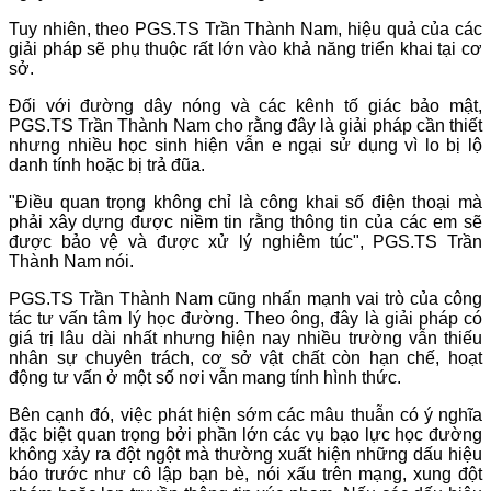
Tuy nhiên, theo PGS.TS Trần Thành Nam, hiệu quả của các
giải pháp sẽ phụ thuộc rất lớn vào khả năng triển khai tại cơ
sở.
Đối với đường dây nóng và các kênh tố giác bảo mật,
PGS.TS Trần Thành Nam cho rằng đây là giải pháp cần thiết
nhưng nhiều học sinh hiện vẫn e ngại sử dụng vì lo bị lộ
danh tính hoặc bị trả đũa.
"Điều quan trọng không chỉ là công khai số điện thoại mà
phải xây dựng được niềm tin rằng thông tin của các em sẽ
được bảo vệ và được xử lý nghiêm túc", PGS.TS Trần
Thành Nam nói.
PGS.TS Trần Thành Nam cũng nhấn mạnh vai trò của công
tác tư vấn tâm lý học đường. Theo ông, đây là giải pháp có
giá trị lâu dài nhất nhưng hiện nay nhiều trường vẫn thiếu
nhân sự chuyên trách, cơ sở vật chất còn hạn chế, hoạt
động tư vấn ở một số nơi vẫn mang tính hình thức.
Bên cạnh đó, việc phát hiện sớm các mâu thuẫn có ý nghĩa
đặc biệt quan trọng bởi phần lớn các vụ bạo lực học đường
không xảy ra đột ngột mà thường xuất hiện những dấu hiệu
báo trước như cô lập bạn bè, nói xấu trên mạng, xung đột