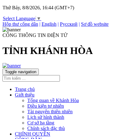
Thứ Bảy, 8/8/2026, 16:44 (GMT+7)
Select Language
▼
Hộp thư công dân
|
English
|
Русский
|
Sơ đồ website
CỔNG THÔNG TIN ĐIỆN TỬ
TỈNH KHÁNH HÒA
Toggle navigation
Trang chủ
Giới thiệu
Tổng quan về Khánh Hòa
Điều kiện tự nhiên
Tài nguyên thiên nhiên
Lịch sử hình thành
Cơ sở hạ tầng
Chính sách đặc thù
CHÍNH QUYỀN