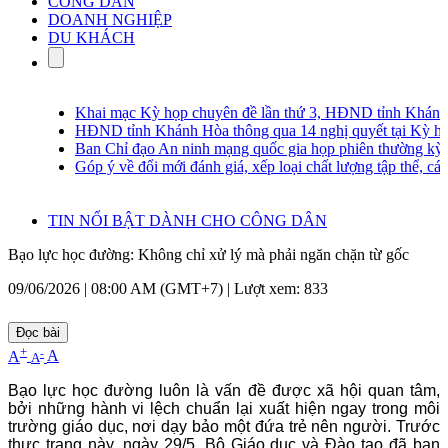
CÔNG DÂN
DOANH NGHIỆP
DU KHÁCH
Khai mạc Kỳ họp chuyên đề lần thứ 3, HĐND tỉnh Khánh H
HĐND tỉnh Khánh Hòa thông qua 14 nghị quyết tại Kỳ họp 
Ban Chỉ đạo An ninh mạng quốc gia họp phiên thường kỳ lần
Góp ý về đổi mới đánh giá, xếp loại chất lượng tập thể, cá nh
TIN NỔI BẬT DÀNH CHO CÔNG DÂN
Bạo lực học đường: Không chỉ xử lý mà phải ngăn chặn từ gốc
09/06/2026 | 08:00 AM (GMT+7) |
Lượt xem: 833
Đọc bài
+
-
A
A
A
Bạo lực học đường luôn là vấn đề được xã hội quan tâm,
bởi những hành vi lệch chuẩn lại xuất hiện ngay trong môi
trường giáo dục, nơi dạy bảo một đứa trẻ nên người. Trước
thực trạng này, ngày 29/5, Bộ Giáo dục và Đào tạo đã ban