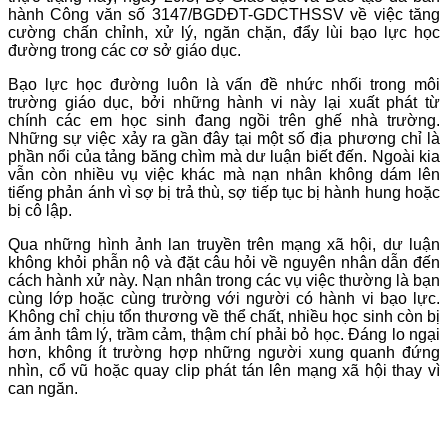
hành Công văn số 3147/BGDĐT-GDCTHSSV về việc tăng
cường chấn chỉnh, xử lý, ngăn chặn, đẩy lùi bạo lực học
đường trong các cơ sở giáo dục.
Bạo lực học đường luôn là vấn đề nhức nhối trong môi
trường giáo dục, bởi những hành vi này lại xuất phát từ
chính các em học sinh đang ngồi trên ghế nhà trường.
Những sự việc xảy ra gần đây tại một số địa phương chỉ là
phần nổi của tảng băng chìm mà dư luận biết đến. Ngoài kia
vẫn còn nhiều vụ việc khác mà nạn nhân không dám lên
tiếng phản ánh vì sợ bị trả thù, sợ tiếp tục bị hành hung hoặc
bị cô lập.
Qua những hình ảnh lan truyền trên mạng xã hội, dư luận
không khỏi phẫn nộ và đặt câu hỏi về nguyên nhân dẫn đến
cách hành xử này. Nạn nhân trong các vụ việc thường là bạn
cùng lớp hoặc cùng trường với người có hành vi bạo lực.
Không chỉ chịu tổn thương về thể chất, nhiều học sinh còn bị
ám ảnh tâm lý, trầm cảm, thậm chí phải bỏ học. Đáng lo ngại
hơn, không ít trường hợp những người xung quanh đứng
nhìn, cổ vũ hoặc quay clip phát tán lên mạng xã hội thay vì
can ngăn.