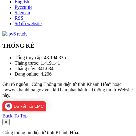
English
Русский
Sitemap
RSS
Sơ đồ website
THỐNG KÊ
Tổng truy cập:
43.194.335
Tháng trước:
1.419.141
Tháng này:
341.634
Đang online:
4.206
Ghi rõ nguồn "Cổng Thông tin điện tử tỉnh Khánh Hòa" hoặc
"www.khanhhoa.gov.vn" khi bạn phát hành lại thông tin từ Website
này.
Đã kết nối EMC
Back To Top
×
Cổng thông tin điện tử tỉnh Khánh Hòa.