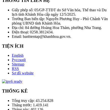
THÔNG TIN LIÊN HỆ
Giấy phép số: 05/GP-TTĐT do Sở Văn hóa, Thể thao và Du
lịch tỉnh Khánh Hòa cấp ngày 12/5/2025.
Trưởng Ban biên tập: Nguyễn Phương Huy - Phó Chánh Văn
phòng UBND tỉnh Khánh Hòa.
Địa chỉ: 84 đường Hoàng Hoa Thám, phường Nha Trang.
Điện thoại: 0258.3812434.
Email: banbientap@khanhhoa.gov.vn.
TIỆN ÍCH
English
Русский
Sitemap
RSS
Sơ đồ website
THỐNG KÊ
Tổng truy cập:
43.254.828
Tháng trước:
1.419.141
Tháng này:
402.126