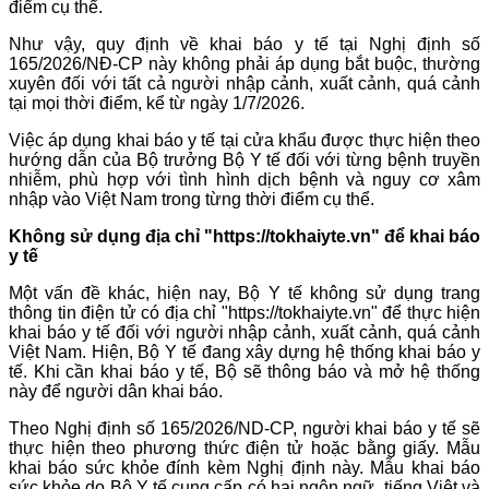
điểm cụ thể.
Như vậy, quy định về khai báo y tế tại Nghị định số
165/2026/NĐ-CP này không phải áp dụng bắt buộc, thường
xuyên đối với tất cả người nhập cảnh, xuất cảnh, quá cảnh
tại mọi thời điểm, kể từ ngày 1/7/2026.
Việc áp dụng khai báo y tế tại cửa khẩu được thực hiện theo
hướng dẫn của Bộ trưởng Bộ Y tế đối với từng bệnh truyền
nhiễm, phù hợp với tình hình dịch bệnh và nguy cơ xâm
nhập vào Việt Nam trong từng thời điểm cụ thể.
Không sử dụng địa chỉ "https://tokhaiyte.vn" để khai báo
y tế
Một vấn đề khác, hiện nay, Bộ Y tế không sử dụng trang
thông tin điện tử có địa chỉ "https://tokhaiyte.vn" để thực hiện
khai báo y tế đối với người nhập cảnh, xuất cảnh, quá cảnh
Việt Nam. Hiện, Bộ Y tế đang xây dựng hệ thống khai báo y
tế. Khi cần khai báo y tế, Bộ sẽ thông báo và mở hệ thống
này để người dân khai báo.
Theo Nghị định số 165/2026/ND-CP, người khai báo y tế sẽ
thực hiện theo phương thức điện tử hoặc bằng giấy. Mẫu
khai báo sức khỏe đính kèm Nghị định này. Mẫu khai báo
sức khỏe do Bộ Y tế cung cấp có hai ngôn ngữ, tiếng Việt và