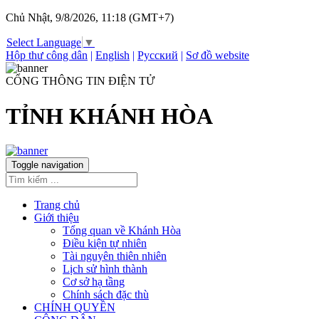
Chủ Nhật, 9/8/2026, 11:18 (GMT+7)
Select Language
▼
Hộp thư công dân
|
English
|
Русский
|
Sơ đồ website
CỔNG THÔNG TIN ĐIỆN TỬ
TỈNH KHÁNH HÒA
Toggle navigation
Trang chủ
Giới thiệu
Tổng quan về Khánh Hòa
Điều kiện tự nhiên
Tài nguyên thiên nhiên
Lịch sử hình thành
Cơ sở hạ tầng
Chính sách đặc thù
CHÍNH QUYỀN