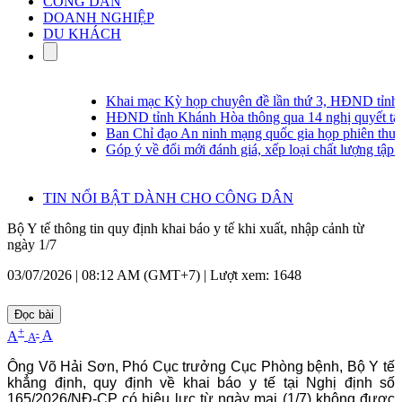
CÔNG DÂN
DOANH NGHIỆP
DU KHÁCH
Khai mạc Kỳ họp chuyên đề lần thứ 3, HĐND tỉnh 
HĐND tỉnh Khánh Hòa thông qua 14 nghị quyết tại 
Ban Chỉ đạo An ninh mạng quốc gia họp phiên thường
Góp ý về đổi mới đánh giá, xếp loại chất lượng tập th
TIN NỔI BẬT DÀNH CHO CÔNG DÂN
Bộ Y tế thông tin quy định khai báo y tế khi xuất, nhập cảnh từ
ngày 1/7
03/07/2026 | 08:12 AM (GMT+7) |
Lượt xem: 1648
Đọc bài
+
-
A
A
A
Ông Võ Hải Sơn, Phó Cục trưởng Cục Phòng bệnh, Bộ Y tế
khẳng định, quy định về khai báo y tế tại Nghị định số
165/2026/NĐ-CP có hiệu lực từ ngày mai (1/7) không được