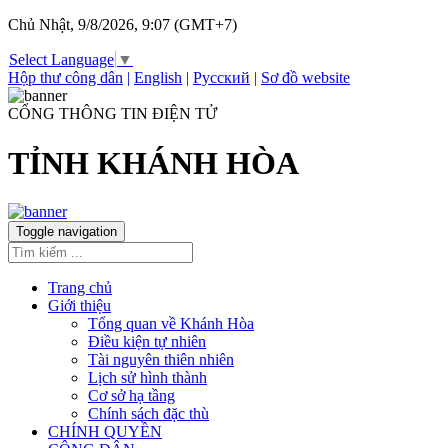
Chủ Nhật, 9/8/2026, 9:07 (GMT+7)
Select Language
▼
Hộp thư công dân
|
English
|
Русский
|
Sơ đồ website
CỔNG THÔNG TIN ĐIỆN TỬ
TỈNH KHÁNH HÒA
Toggle navigation
Trang chủ
Giới thiệu
Tổng quan về Khánh Hòa
Điều kiện tự nhiên
Tài nguyên thiên nhiên
Lịch sử hình thành
Cơ sở hạ tầng
Chính sách đặc thù
CHÍNH QUYỀN