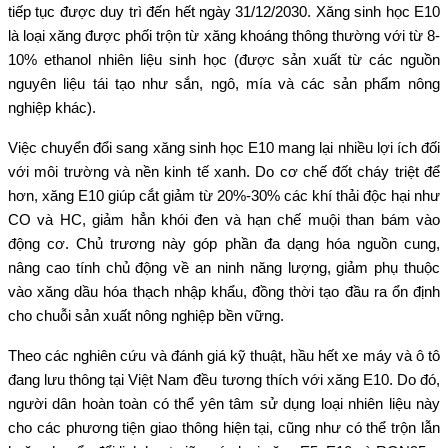
tiếp tục được duy trì đến hết ngày 31/12/2030. Xăng sinh học E10
là loại xăng được phối trộn từ xăng khoáng thông thường với từ 8-
10% ethanol nhiên liệu sinh học (được sản xuất từ các nguồn
nguyên liệu tái tạo như sắn, ngô, mía và các sản phẩm nông
nghiệp khác).
Việc chuyển đổi sang xăng sinh học E10 mang lại nhiều lợi ích đối
với môi trường và nền kinh tế xanh. Do cơ chế đốt cháy triệt để
hơn, xăng E10 giúp cắt giảm từ 20%-30% các khí thải độc hại như
CO và HC, giảm hẳn khói đen và hạn chế muội than bám vào
động cơ. Chủ trương này góp phần đa dạng hóa nguồn cung,
nâng cao tính chủ động về an ninh năng lượng, giảm phụ thuộc
vào xăng dầu hóa thạch nhập khẩu, đồng thời tạo đầu ra ổn định
cho chuỗi sản xuất nông nghiệp bền vững.
Theo các nghiên cứu và đánh giá kỹ thuật, hầu hết xe máy và ô tô
đang lưu thông tại Việt Nam đều tương thích với xăng E10. Do đó,
người dân hoàn toàn có thể yên tâm sử dụng loại nhiên liệu này
cho các phương tiện giao thông hiện tại, cũng như có thể trộn lẫn