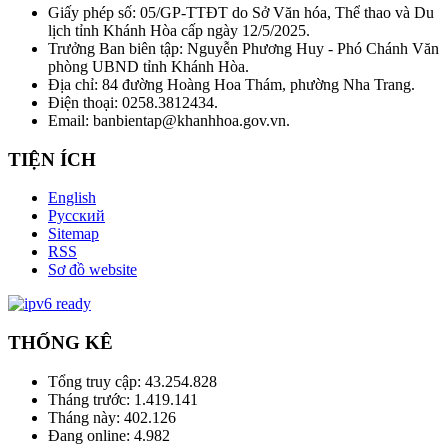
Giấy phép số: 05/GP-TTĐT do Sở Văn hóa, Thể thao và Du
lịch tỉnh Khánh Hòa cấp ngày 12/5/2025.
Trưởng Ban biên tập: Nguyễn Phương Huy - Phó Chánh Văn
phòng UBND tỉnh Khánh Hòa.
Địa chỉ: 84 đường Hoàng Hoa Thám, phường Nha Trang.
Điện thoại: 0258.3812434.
Email: banbientap@khanhhoa.gov.vn.
TIỆN ÍCH
English
Русский
Sitemap
RSS
Sơ đồ website
THỐNG KÊ
Tổng truy cập:
43.254.828
Tháng trước:
1.419.141
Tháng này:
402.126
Đang online:
4.982