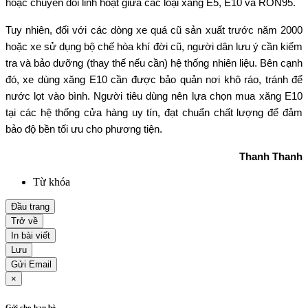
hoặc chuyển đổi linh hoạt giữa các loại xăng E5, E10 và RON95.
Tuy nhiên, đối với các dòng xe quá cũ sản xuất trước năm 2000
hoặc xe sử dụng bộ chế hòa khí đời cũ, người dân lưu ý cần kiểm
tra và bảo dưỡng (thay thế nếu cần) hệ thống nhiên liệu. Bên cạnh
đó, xe dùng xăng E10 cần được bảo quản nơi khô ráo, tránh để
nước lọt vào bình. Người tiêu dùng nên lựa chọn mua xăng E10
tại các hệ thống cửa hàng uy tín, đạt chuẩn chất lượng để đảm
bảo độ bền tối ưu cho phương tiện.
Thanh Thanh
Từ khóa
Đầu trang
Trở về
In bài viết
Lưu
Gửi Email
×
Gởi cho bạn bè