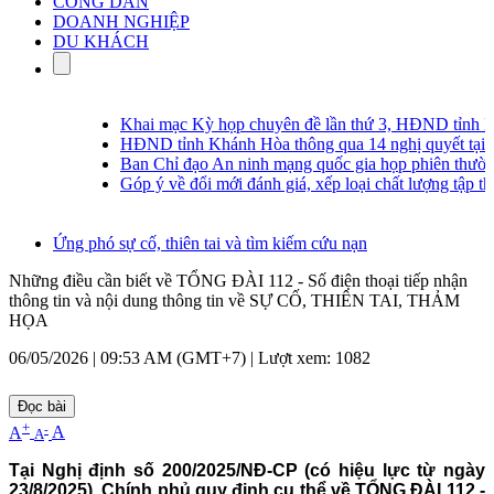
CÔNG DÂN
DOANH NGHIỆP
DU KHÁCH
Khai mạc Kỳ họp chuyên đề lần thứ 3, HĐND tỉnh Kh
HĐND tỉnh Khánh Hòa thông qua 14 nghị quyết tại Kỳ
Ban Chỉ đạo An ninh mạng quốc gia họp phiên thường k
Góp ý về đổi mới đánh giá, xếp loại chất lượng tập thể,
Ứng phó sự cố, thiên tai và tìm kiếm cứu nạn
Những điều cần biết về TỔNG ĐÀI 112 - Số điện thoại tiếp nhận
thông tin và nội dung thông tin về SỰ CỐ, THIÊN TAI, THẢM
HỌA
06/05/2026 | 09:53 AM (GMT+7) |
Lượt xem: 1082
Đọc bài
+
-
A
A
A
Tại Nghị định số 200/2025/NĐ-CP (có hiệu lực từ ngày
23/8/2025), Chính phủ quy định cụ thể về TỔNG ĐÀI 112 -