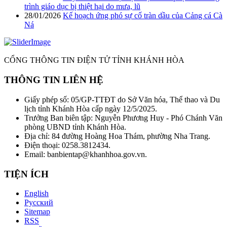
trình giáo dục bị thiệt hại do mưa, lũ
28/01/2026
Kế hoạch ứng phó sự cố tràn dầu của Cảng cá Cà
Ná
CỔNG THÔNG TIN ĐIỆN TỬ TỈNH KHÁNH HÒA
THÔNG TIN LIÊN HỆ
Giấy phép số: 05/GP-TTĐT do Sở Văn hóa, Thể thao và Du
lịch tỉnh Khánh Hòa cấp ngày 12/5/2025.
Trưởng Ban biên tập: Nguyễn Phương Huy - Phó Chánh Văn
phòng UBND tỉnh Khánh Hòa.
Địa chỉ: 84 đường Hoàng Hoa Thám, phường Nha Trang.
Điện thoại: 0258.3812434.
Email: banbientap@khanhhoa.gov.vn.
TIỆN ÍCH
English
Русский
Sitemap
RSS