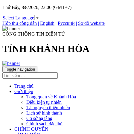
Thứ Bảy, 8/8/2026, 23:06 (GMT+7)
Select Language
▼
Hộp thư công dân
|
English
|
Русский
|
Sơ đồ website
CỔNG THÔNG TIN ĐIỆN TỬ
TỈNH KHÁNH HÒA
Toggle navigation
Trang chủ
Giới thiệu
Tổng quan về Khánh Hòa
Điều kiện tự nhiên
Tài nguyên thiên nhiên
Lịch sử hình thành
Cơ sở hạ tầng
Chính sách đặc thù
CHÍNH QUYỀN