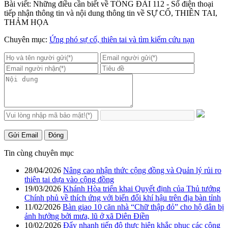
Bài viết: Những điều cần biết về TỔNG ĐÀI 112 - Số điện thoại
tiếp nhận thông tin và nội dung thông tin về SỰ CỐ, THIÊN TAI,
THẢM HỌA
Chuyên mục:
Ứng phó sự cố, thiên tai và tìm kiếm cứu nạn
Gửi Email
Đóng
Tin cùng chuyên mục
28/04/2026
Nâng cao nhận thức cộng đồng và Quản lý rủi ro
thiên tai dựa vào cộng đồng
19/03/2026
Khánh Hòa triển khai Quyết định của Thủ tướng
Chính phủ về thích ứng với biến đổi khí hậu trên địa bàn tỉnh
11/02/2026
Bàn giao 10 căn nhà “Chữ thập đỏ” cho hộ dân bị
ảnh hưởng bởi mưa, lũ ở xã Diên Điền
10/02/2026
Đẩy nhanh tiến độ thực hiện khắc phục các công