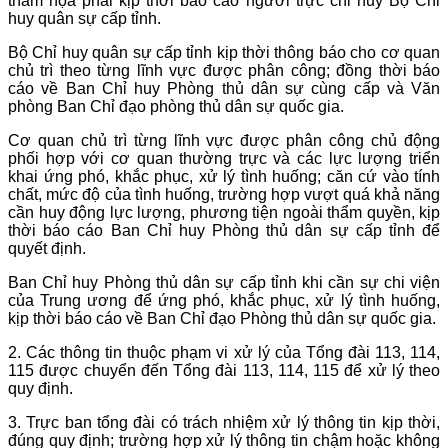
thảm họa phải kịp thời báo cáo người trực chỉ huy Bộ Chỉ
huy quân sự cấp tỉnh.
Bộ Chỉ huy quân sự cấp tỉnh kịp thời thông báo cho cơ quan
chủ trì theo từng lĩnh vực được phân công; đồng thời báo
cáo về Ban Chỉ huy Phòng thủ dân sự cùng cấp và Văn
phòng Ban Chỉ đạo phòng thủ dân sự quốc gia.
Cơ quan chủ trì từng lĩnh vực được phân công chủ động
phối hợp với cơ quan thường trực và các lực lượng triển
khai ứng phó, khắc phục, xử lý tình huống; căn cứ vào tính
chất, mức độ của tình huống, trường hợp vượt quá khả năng
cần huy động lực lượng, phương tiện ngoài thẩm quyền, kịp
thời báo cáo Ban Chỉ huy Phòng thủ dân sự cấp tỉnh để
quyết định.
Ban Chỉ huy Phòng thủ dân sự cấp tỉnh khi cần sự chi viện
của Trung ương để ứng phó, khắc phục, xử lý tình huống,
kịp thời báo cáo về Ban Chỉ đạo Phòng thủ dân sự quốc gia.
2. Các thông tin thuộc phạm vi xử lý của Tổng đài 113, 114,
115 được chuyển đến Tổng đài 113, 114, 115 để xử lý theo
quy định.
3. Trực ban tổng đài có trách nhiệm xử lý thông tin kịp thời,
đúng quy định; trường hợp xử lý thông tin chậm hoặc không