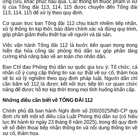
ứng cứu, khắc phục hậu quả. Các thông tin thuộc phạm vi xử
lý của Tổng đài 113, 114, 115 được chuyển đến Tổng đài
113, 114, 115 để xử lý theo quy định.
Cơ quan trực ban Tổng đài 112 chịu trách nhiệm tiếp nhận,
xử lý thông tin kịp thời, bảo đảm chính xác và đúng quy trình,
góp phần giảm thiểu thiệt hại về người và tài sản.
Việc vận hành Tổng đài 112 là bước tiến quan trọng trong
hiện đại hóa công tác phòng thủ dân sự góp phần tăng
cường khả năng bảo vệ an toàn cho nhân dân.
Ban Chỉ đạo Phòng thủ dân sự quốc gia lưu ý: Tổ chức, cá
nhân cố ý cung cấp thông tin sai sự thật về sự cố, thảm họa
sẽ bị xử lý nghiêm theo quy định pháp luật. Người dân chỉ
cần bấm số 112 là được kết nối trực tiếp tới cơ quan chức
năng để được hỗ trợ kịp thời trong mọi tình huống khẩn cấp.
Những điều cần biết về TỔNG ĐÀI 112
Chính phủ đã ban hành Nghị định số 200/2025/NĐ-CP quy
định chi tiết một số điều của Luật Phòng thủ dân sự (có hiệu
lực thi hành từ ngày 23 tháng 8 năm 2025), trong đó quy định
về số điện thoại tiếp nhận thông tin và nội dung thông tin về
sự cố, thảm họa.