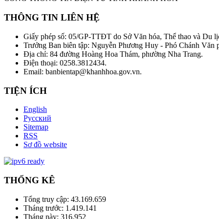
THÔNG TIN LIÊN HỆ
Giấy phép số: 05/GP-TTĐT do Sở Văn hóa, Thể thao và Du lị
Trưởng Ban biên tập: Nguyễn Phương Huy - Phó Chánh Văn
Địa chỉ: 84 đường Hoàng Hoa Thám, phường Nha Trang.
Điện thoại: 0258.3812434.
Email: banbientap@khanhhoa.gov.vn.
TIỆN ÍCH
English
Русский
Sitemap
RSS
Sơ đồ website
THỐNG KÊ
Tổng truy cập:
43.169.659
Tháng trước:
1.419.141
Tháng này:
316.952