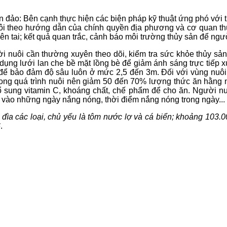
 đảo: Bên cạnh thực hiện các biện pháp kỹ thuật ứng phó với 
uôi theo hướng dẫn của chính quyền địa phương và cơ quan th
thiên tai; kết quả quan trắc, cảnh báo môi trường thủy sản để ng
ời nuôi cần thường xuyên theo dõi, kiểm tra sức khỏe thủy sản 
ụng lưới lan che bề mặt lồng bè để giảm ánh sáng trực tiếp x
để bảo đảm độ sâu luôn ở mức 2,5 đến 3m. Đối với vùng nuôi 
rong quá trình nuôi nên giảm 50 đến 70% lượng thức ăn hằng
sung vitamin C, khoáng chất, chế phẩm để cho ăn. Người nuôi
g vào những ngày nắng nóng, thời điểm nắng nóng trong ngày...
o đìa các loại, chủ yếu là tôm nước lợ và cá biển; khoảng 103.
6
.