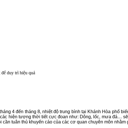
để duy trì hiệu quả
háng 4 đến tháng 8, nhiệt độ trung bình tại Khánh Hòa phổ bi
các hiện tượng thời tiết cực đoan như: Dông, lốc, mưa đá… sẽ 
ôi cần tuân thủ khuyến cáo của các cơ quan chuyên môn nhằm gi