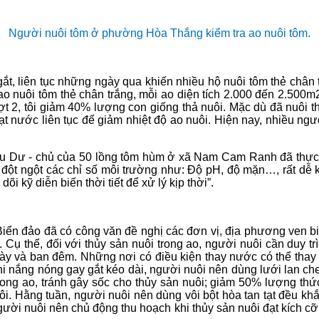
Người nuôi tôm ở phường Hòa Thắng kiểm tra ao nuôi tôm.
t, liên tục những ngày qua khiến nhiều hộ nuôi tôm thẻ chân t
 nuôi tôm thẻ chân trắng, mỗi ao diện tích 2.000 đến 2.500m2. 
ợt 2, tôi giảm 40% lượng con giống thả nuôi. Mặc dù đã nuôi th
quạt nước liên tục để giảm nhiệt độ ao nuôi. Hiện nay, nhiều 
Dư - chủ của 50 lồng tôm hùm ở xã Nam Cam Ranh đã thực hiệ
đột ngột các chỉ số môi trường như: Độ pH, độ mặn…, rất dễ kh
õi kỹ diễn biến thời tiết để xử lý kịp thời”.
ển đảo đã có công văn đề nghị các đơn vị, địa phương ven biể
ụ thể, đối với thủy sản nuôi trong ao, người nuôi cần duy t
gày và ban đêm. Những nơi có điều kiện thay nước có thể th
hi nắng nóng gay gắt kéo dài, người nuôi nên dùng lưới lan ch
rong ao, tránh gây sốc cho thủy sản nuôi; giảm 50% lượng thứ
. Hằng tuần, người nuôi nên dùng vôi bột hòa tan tạt đều kh
ười nuôi nên chủ động thu hoạch khi thủy sản nuôi đạt kích c