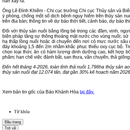
hán xảy ra.
Ông Lê Đình Khiêm - Chi cục trưởng Chi cục Thủy sản và Biển
ý phòng, chống một số dịch bệnh nguy hiểm trên thủy sản n
trên địa bàn; thông tin về dự báo thời tiết, cảnh báo, dự báo 
Đối với thủy sản nuôi bằng lồng bè trong các đầm, vịnh, ngư
biện pháp tăng sự thông thoáng mặt nước cho vùng nuôi; sử d
hạ thấp lồng nuôi hoặc di chuyển đến nơi có mực nước sâu 
đáy khoảng 1,5 đến 2m nhằm khắc phục thiếu oxy cục bộ. T
chọn loại thức ăn có hàm lượng dinh dưỡng cao, kết hợp bổ 
phẩm; hạn chế việc đánh bắt, san thưa, vận chuyển, thả giốn
Đến hết tháng 4-2026, toàn tỉnh thả nuôi 1.796ha thủy sản a
thủy sản nuôi đạt 12.074 tấn, đạt gần 30% kế hoạch năm 202
Xem bản tin gốc của Báo Khánh Hòa
tại đây.
Từ khóa
Đầu trang
Trở về