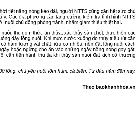
thời tiết nắng nóng kéo dài, người NTTS cũng cần hết sức chú
ú y. Các địa phương cần tăng cường kiểm tra tình hình NTTS
ười nuôi chủ động phòng tránh, nhằm giảm thiểu thiệt hại.
nuôi, thu gom thức ăn thừa, xác thủy sản chết; thực hiện các
uống đáy lồng nuôi. Khi mực nước xuống do thủy triều rút cần
có hàm lượng vật chất hữu cơ nhiều, nên đặt lồng nuôi cách
 ngày hoặc ngừng cho ăn vào những ngày nắng nóng gay gắt;
 cần tiến hành thu tỉa khi thủy sản nuôi đạt kích cỡ thương
000 lồng, chủ yếu nuôi tôm hùm, cá biển. Từ đầu năm đến nay,
Theo baokhanhhoa.vn