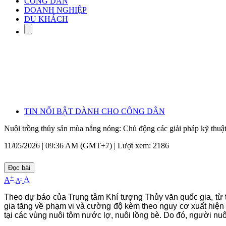
CÔNG DÂN
DOANH NGHIỆP
DU KHÁCH
TIN NỔI BẬT DÀNH CHO CÔNG DÂN
Nuôi trồng thủy sản mùa nắng nóng: Chủ động các giải pháp kỹ thuật 
11/05/2026 | 09:36 AM (GMT+7) |
Lượt xem: 2186
Đọc bài
+
-
A
A
A
Theo dự báo của Trung tâm Khí tượng Thủy văn quốc gia, từ t
gia tăng về phạm vi và cường độ kèm theo nguy cơ xuất hiện 
tại các vùng nuôi tôm nước lợ, nuôi lồng bè. Do đó, người nu