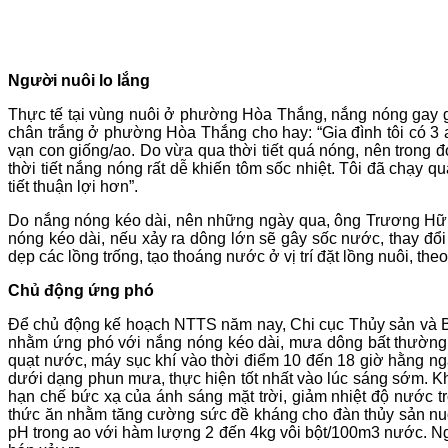
Người nuôi lo lắng
Thực tế tại vùng nuôi ở phường Hòa Thắng, nắng nóng gay gắ
chân trắng ở phường Hòa Thắng cho hay: “Gia đình tôi có 3 ao
vạn con giống/ao. Do vừa qua thời tiết quá nóng, nên trong đ
thời tiết nắng nóng rất dễ khiến tôm sốc nhiệt. Tôi đã chạy 
tiết thuận lợi hơn”.
Do nắng nóng kéo dài, nên những ngày qua, ông Trương Hữu 
nóng kéo dài, nếu xảy ra dông lớn sẽ gây sốc nước, thay đổi 
dẹp các lồng trống, tạo thoáng nước ở vị trí đặt lồng nuôi, theo d
Chủ động ứng phó
Để chủ động kế hoạch NTTS năm nay, Chi cục Thủy sản và Bi
nhằm ứng phó với nắng nóng kéo dài, mưa dông bất thường. C
quạt nước, máy sục khí vào thời điểm 10 đến 18 giờ hằng n
dưới dạng phun mưa, thực hiện tốt nhất vào lúc sáng sớm. K
hạn chế bức xạ của ánh sáng mặt trời, giảm nhiệt độ nước t
thức ăn nhằm tăng cường sức đề kháng cho đàn thủy sản nuôi
pH trong ao với hàm lượng 2 đến 4kg vôi bột/100m3 nước. Ng