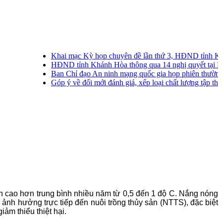
Khai mạc Kỳ họp chuyên đề lần thứ 3, HĐND tỉnh Khán
HĐND tỉnh Khánh Hòa thông qua 14 nghị quyết tại Kỳ h
Ban Chỉ đạo An ninh mạng quốc gia họp phiên thường kỳ 
Góp ý về đổi mới đánh giá, xếp loại chất lượng tập thể, cá
ến cao hơn trung bình nhiều năm từ 0,5 đến 1 độ C. Nắng nóng
ảnh hưởng trực tiếp đến nuôi trồng thủy sản (NTTS), đặc biệt
ảm thiểu thiệt hại.