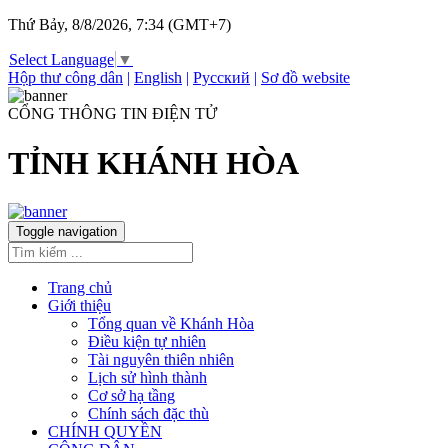
Thứ Bảy, 8/8/2026, 7:34 (GMT+7)
Select Language
▼
Hộp thư công dân
|
English
|
Русский
|
Sơ đồ website
CỔNG THÔNG TIN ĐIỆN TỬ
TỈNH KHÁNH HÒA
Toggle navigation
Trang chủ
Giới thiệu
Tổng quan về Khánh Hòa
Điều kiện tự nhiên
Tài nguyên thiên nhiên
Lịch sử hình thành
Cơ sở hạ tầng
Chính sách đặc thù
CHÍNH QUYỀN