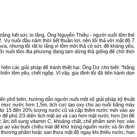
rắng hết sức lo lắng. Ông Nguyễn Thiều - người nuôi tôm thẻ
Vụ nuôi đầu năm thời tiết thuận lợi, nên tôi thả với mật độ 7
ưa, nhưng tôi rất lo lắng vì tôm mới thả có sức đề kháng yếu,
người nuôi tôm địa phương đang tạm dừng thả giống để chờ thời
n các giải pháp để tránh thiệt hại. Ông Dư cho biết: “Nắng
iến tôm yếu, chết ngộp. Vì vậy, gia đình tôi đã tiến hành dọn
n phổ biến, hướng dẫn người nuôi một số giải pháp kỹ thuật
rì mực nước hơn 1,5m, tích cực tạo oxy cho ao nuôi bằng máy
ay từ 15 đến 20% lượng nước cũ và cấp thêm nước mới vào ao
e để phủ 2/3 diện tích mặt ao và cao hơn mặt nước hơn 2m để
c ăn; bổ sung vitamin C, khoáng chất, chế phẩm sinh học vào
ắp ao vào buổi chiều mát để khử trùng nguồn nước và ổn định
ỡ thương phẩm hoặc san thưa mật độ ngay khi thiếu nước, hạn