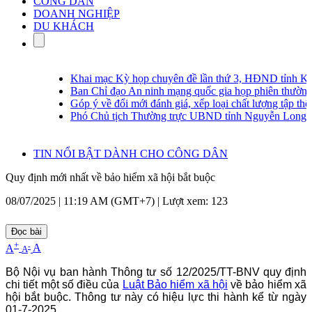
CÔNG DÂN
DOANH NGHIỆP
DU KHÁCH
Khai mạc Kỳ họp chuyên đề lần thứ 3, HĐND tỉnh Khánh
Ban Chỉ đạo An ninh mạng quốc gia họp phiên thường kỳ l
Góp ý về đổi mới đánh giá, xếp loại chất lượng tập thể, cá 
Phó Chủ tịch Thường trực UBND tỉnh Nguyễn Long Biên khả
TIN NỔI BẬT DÀNH CHO CÔNG DÂN
Quy định mới nhất về bảo hiểm xã hội bắt buộc
08/07/2025 | 11:19 AM (GMT+7) |
Lượt xem: 123
Đọc bài
+
-
A
A
A
Bộ Nội vụ ban hành Thông tư số 12/2025/TT-BNV quy định
chi tiết một số điều của
Luật Bảo hiểm xã hội
về bảo hiểm xã
hội bắt buộc. Thông tư này có hiệu lực thi hành kể từ ngày
01-7-2025.