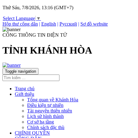
Thứ Sáu, 7/8/2026, 13:16 (GMT+7)
Select Language
▼
Hộp thư công dân
|
English
|
Русский
|
Sơ đồ website
CỔNG THÔNG TIN ĐIỆN TỬ
TỈNH KHÁNH HÒA
Toggle navigation
Trang chủ
Giới thiệu
Tổng quan về Khánh Hòa
Điều kiện tự nhiên
Tài nguyên thiên nhiên
Lịch sử hình thành
Cơ sở hạ tầng
Chính sách đặc thù
CHÍNH QUYỀN