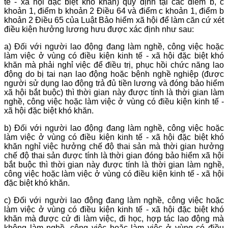
tế - xã hội đặc biệt khó khăn) quy định tại các điểm b, c
khoản 1, điểm b khoản 2 Điều 64 và điểm c khoản 1, điểm b
khoản 2 Điều 65 của Luật Bảo hiểm xã hội để làm căn cứ xét
điều kiện hưởng lương hưu được xác định như sau:
a) Đối với người lao động đang làm nghề, công việc hoặc
làm việc ở vùng có điều kiện kinh tế - xã hội đặc biệt khó
khăn mà phải nghỉ việc để điều trị, phục hồi chức năng lao
động do bị tai nạn lao động hoặc bệnh nghề nghiệp (được
người sử dụng lao động trả đủ tiền lương và đóng bảo hiểm
xã hội bắt buộc) thì thời gian này được tính là thời gian làm
nghề, công việc hoặc làm việc ở vùng có điều kiện kinh tế -
xã hội đặc biệt khó khăn.
b) Đối với người lao động đang làm nghề, công việc hoặc
làm việc ở vùng có điều kiện kinh tế - xã hội đặc biệt khó
khăn nghỉ việc hưởng chế độ thai sản mà thời gian hưởng
chế độ thai sản được tính là thời gian đóng bảo hiểm xã hội
bắt buộc thì thời gian này được tính là thời gian làm nghề,
công việc hoặc làm việc ở vùng có điều kiện kinh tế - xã hội
đặc biệt khó khăn.
c) Đối với người lao động đang làm nghề, công việc hoặc
làm việc ở vùng có điều kiện kinh tế - xã hội đặc biệt khó
khăn mà được cử đi làm việc, đi học, hợp tác lao động mà
không làm nghề, công việc hoặc làm việc ở vùng có điều