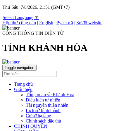
Thứ Sáu, 7/8/2026, 21:51 (GMT+7)
Select Language
▼
Hộp thư công dân
|
English
|
Русский
|
Sơ đồ website
CỔNG THÔNG TIN ĐIỆN TỬ
TỈNH KHÁNH HÒA
Toggle navigation
Trang chủ
Giới thiệu
Tổng quan về Khánh Hòa
Điều kiện tự nhiên
Tài nguyên thiên nhiên
Lịch sử hình thành
Cơ sở hạ tầng
Chính sách đặc thù
CHÍNH QUYỀN