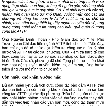
lý nghiêm các trường hợp vi phạm, nhất là những hành vi sử
dụng thực phẩm quá hạn, không rõ nguồn gốc, sử dụng chất
phụ gia vượt quá mức quy định. Sở Y tế phối hợp với các sở,
ngành liên quan tháo gỡ khó khăn, vướng mắc cho các địa
phương về công tác quản lý ATTP, nhất là về cơ chế tài
chính, mua sắm trang thiết bị; đẩy mạnh chuyển đổi số, ứng
dụng công nghệ thông tin nâng cao hiệu quả quản lý trong
công tác ATTP
...
Ông Nguyễn Đình Thoan - Phó Giám đốc Sở Y tế, Phó
Trưởng ban Chỉ đạo liên ngành ATTP tỉnh cho biết: “Mới đây,
ban chỉ đạo đã tổ chức đợt kiểm tra công tác quản lý nhà
nước về ATTP tại các xã, phường. Qua kiểm tra thực tế cho
thấy, công tác này tại cơ sở sau sáp nhập cơ bản được duy
trì ổn định. Các xã, phường đã chủ động phối hợp triển khai
các hoạt động tuyên truyền, kiểm tra, giám sát, từng bước
thích ứng với mô hình tổ chức mới”.
Còn nhiều khó khăn, vướng mắc
Dù đạt nhiều kết quả tích cực, công tác bảo đảm ATTP trên
địa bàn tỉnh vẫn còn những khó khăn, nhất là nhân sự làm
công tác ATTP tại các địa phương. “Hầu hết nguồn nhân lực
này phải kiêm nhiệm nhiều việc và thường xuyên thay đổi,
dẫn tới việc tiếp nhận các văn bản mới, công tác tham mưu