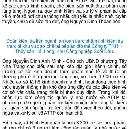
triển khai một số nhiệm vụ đảm bảo ATTP; việc rà soát, thống
kê các cơ sở kinh doanh, chế biến, sản xuất thực phẩm còn
lúng túng. Ngoài ra, quy trình kiểm tra, xử lý vi phạm tại cấp
xã ở một số nơi chưa thống nhất, chủ yếu là nhắc nhở, tuyên
truyền, chưa đủ sức răn đe”, ông Nguyễn Đình Thoan nói:
Đoàn kiểm tra liên ngành an toàn thực phẩm tỉnh kiểm tra
thực tế khu vực sơ chế tại bếp ăn tập thể Công ty TNHH
Thủy sản Hải Long, Khu Công nghiệp Suối Dầu.
Ông Nguyễn Đình Anh Minh - Chủ tịch UBND phường Tây
Nha Trang cho biết, sau sắp xếp địa giới hành chính, số
lượng cơ sở kinh doanh thực phẩm nhỏ lẻ và thức ăn
đường phố ở địa phương tăng cao, với hơn 1.900 cơ sở.
Nhiều cơ sở là hộ kinh doanh gia đình, hoạt động theo hình
thức truyền thống nên khó đáp ứng đầy đủ các điều kiện về
cơ sở vật chất, trang thiết bị theo quy định. Trong khi đó,
nhân lực làm công tác quản lý nhà nước về ATTP tại
phường có 9 người, phần lớn kiêm nhiệm nên công tác kiểm
tra, giám sát gặp áp lực lớn, dẫn đến việc theo dõi, phòng
ngừa và xử lý sự cố ATTP còn hạn chế.
Hiện nay, xã Ninh Hải quản lý hơn 3.300 cơ sở thực phẩm,
nhưng chỉ có 3 người làm công tác quản lý nhà nước về