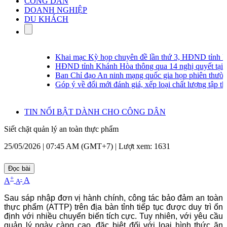
CÔNG DÂN
DOANH NGHIỆP
DU KHÁCH
Khai mạc Kỳ họp chuyên đề lần thứ 3, HĐND tỉnh Kh
HĐND tỉnh Khánh Hòa thông qua 14 nghị quyết tại Kỳ
Ban Chỉ đạo An ninh mạng quốc gia họp phiên thường 
Góp ý về đổi mới đánh giá, xếp loại chất lượng tập thể,
TIN NỔI BẬT DÀNH CHO CÔNG DÂN
Siết chặt quản lý an toàn thực phẩm
25/05/2026 | 07:45 AM (GMT+7) |
Lượt xem: 1631
Đọc bài
+
-
A
A
A
Sau sáp nhập đơn vị hành chính, công tác bảo đảm an toàn
thực phẩm (ATTP) trên địa bàn tỉnh tiếp tục được duy trì ổn
định với nhiều chuyển biến tích cực. Tuy nhiên, với yêu cầu
quản lý ngày càng cao, đặc biệt đối với loại hình thức ăn