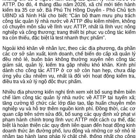
ATTP. Do đó, 4 tháng đầu năm 2026, xã chỉ mới tiến hành
kiểm tra 35 cơ sở. Bà Phú Thị Hồng Duyên - Phó Chủ tịch
UBND xã Ninh Hải cho biết: “Cán bộ tham mưu phụ trách
công tác quản lý nhà nước về ATTP đều kiêm nhiệm, không
có chuyên môn sâu về lĩnh vực ATTP, nhất là lĩnh vực nông
nghiệp và công thương; trang thiết bị phục vụ công tác kiểm
tra còn thiếu, đặc biệt là test nhanh thực phẩm".
Ngoài khó khăn về nhân lực, theo các địa phương, đa phần
các cơ sở sản xuất, kinh doanh, chế biến do cấp xã quản lý
đều nhỏ lẻ, buôn bán không thường xuyên nên công tác
giám sát, quản lý, kiểm tra gặp nhiều khó khăn. Kinh phí
dành cho công tác ATTP ở cơ sở còn hạn hẹp, chưa đáp
ứng yêu cầu nhiệm vụ, nhất là đối với hoạt động kiểm tra,
điều tra và xử lý ngộ độc thực phẩm.
Nhiều địa phương kiến nghị tỉnh xem xét bổ sung thêm biên
chế làm công tác quản lý nhà nước về ATTP tại tuyến xã;
tăng cường tổ chức các lớp đào tạo, tập huấn chuyên môn
nghiệp vụ và hỗ trợ thêm nguồn kinh phí. Đồng thời, các cơ
quan cấp trên sớm sửa đổi, bổ sung các quy định xử phạt vi
phạm hành chính trong lĩnh vực ATTP một cách cụ thể, đặc
biệt là hoàn thiện các quy định liên quan đến hoạt động kinh
doanh thức ăn đường phố, lưu động và những cơ sở nhỏ lẻ
nhằm tạo hành lang pháp lý chặt chẽ, thống nhất cho công