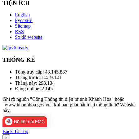
TIỆN ÍCH
English
Русский
Sitemap
RSS
Sơ đồ website
THỐNG KÊ
Tổng truy cập:
43.145.837
Tháng trước:
1.419.141
Tháng này:
293.134
Đang online:
2.145
Ghi rõ nguồn "Cổng Thông tin điện tử tỉnh Khánh Hòa" hoặc
"www.khanhhoa.gov.vn" khi bạn phát hành lại thông tin từ Website
này.
Đã kết nối EMC
Back To Top
×