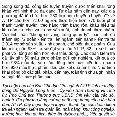
Song song đó, công tác tuyên truyền được triển khai rộng
khắp với hình thức đa dạng. Từ đầu năm đến nay, các địa
phương đã tổ chức hơn 230 lớp nói chuyện chuyên đề về
ATTP cho hơn 2.100 người; thực hiện hơn 770 buổi phát
thanh tuyên truyền; treo hàng trăm băng rôn, khẩu hiệu tại
khu dân cư, chợ và cơ sở sản xuất, kinh doanh thực phẩm.
Với tinh thần “không có vùng trống quản lý”, toàn tỉnh đã
thành lập 72 đoàn kiểm tra liên ngành, tiến hành kiểm tra tại
2.914 cơ sở sản xuất, kinh doanh, chế biến thực phẩm. Qua
kiểm tra, gần 98% cơ sở đạt yêu cầu ATTP; 32 cơ sở bị xử
phạt với tổng số tiền hơn 408 triệu đồng. Các đoàn kiểm tra
đã lấy gần 50 mẫu thực phẩm gửi xét nghiệm, kết quả có
hơn 93% mẫu đạt yêu cầu; đồng thời thực hiện test nhanh
hơn 930 mẫu thực phẩm, đều cho kết quả âm tính. Nhờ triển
khai đồng bộ các giải pháp, đến nay, toàn tỉnh chưa ghi nhận
vụ ngộ độc thực phẩm nào
.
Tại cuộc họp của Ban Chỉ đạo liên ngành ATTP tỉnh mới đây,
đồng chí Nguyễn Long Biên - Ủy viên Ban Thường vụ Tỉnh
ủy, Phó Chủ tịch Thường trực UBND tỉnh yêu cầu các sở,
ngành, địa phương tăng cường phối hợp trong công tác bảo
đảm ATTP; đẩy mạnh tuyên truyền; thành lập các đoàn kiểm
tra liên ngành kiểm tra quán ăn, nhà hàng, khu công nghiệp,
trường học, khu du lịch, thức ăn đường phố..., kiên quyết xử