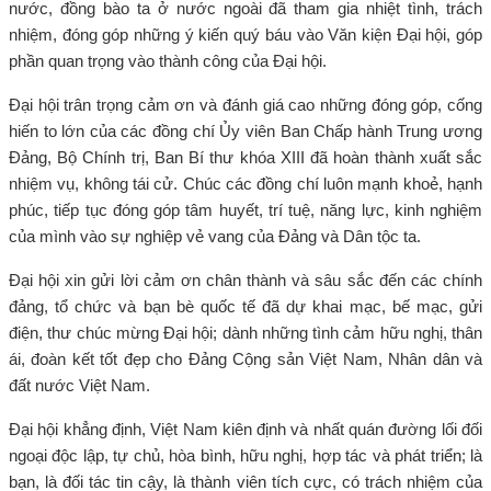
nước, đồng bào ta ở nước ngoài đã tham gia nhiệt tình, trách
nhiệm, đóng góp những ý kiến quý báu vào Văn kiện Đại hội, góp
phần quan trọng vào thành công của Đại hội.
Đại hội trân trọng cảm ơn và đánh giá cao những đóng góp, cống
hiến to lớn của các đồng chí Ủy viên Ban Chấp hành Trung ương
Đảng, Bộ Chính trị, Ban Bí thư khóa XIII đã hoàn thành xuất sắc
nhiệm vụ, không tái cử. Chúc các đồng chí luôn mạnh khoẻ, hạnh
phúc, tiếp tục đóng góp tâm huyết, trí tuệ, năng lực, kinh nghiệm
của mình vào sự nghiệp vẻ vang của Đảng và Dân tộc ta.
Đại hội xin gửi lời cảm ơn chân thành và sâu sắc đến các chính
đảng, tổ chức và bạn bè quốc tế đã dự khai mạc, bế mạc, gửi
điện, thư chúc mừng Đại hội; dành những tình cảm hữu nghị, thân
ái, đoàn kết tốt đẹp cho Đảng Cộng sản Việt Nam, Nhân dân và
đất nước Việt Nam.
Đại hội khẳng định, Việt Nam kiên định và nhất quán đường lối đối
ngoại độc lập, tự chủ, hòa bình, hữu nghị, hợp tác và phát triển; là
bạn, là đối tác tin cậy, là thành viên tích cực, có trách nhiệm của