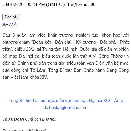
23/01/2026 | 05:44 PM (GMT+7) |
Lượt xem: 306
Đọc bài
+
-
A
A
A
Sau 5 ngày làm việc khẩn trương, nghiêm túc, khoa học với
phương châm "Đoàn kết - Dân chủ - Kỷ cương - Đột phá - Phát
triển", chiều 23/1, tại Trung tâm Hội nghị Quốc gia đã diễn ra phiên
bế mạc Đại hội đại biểu toàn quốc lần thứ XIV. Cổng Thông tin
điện tử Chính phủ trân trọng giới thiệu toàn văn Diễn văn bế mạc
của đồng chí Tô Lâm, Tổng Bí thư Ban Chấp hành Đảng Cộng
sản Việt Nam khóa XIV.
Tổng Bí thư Tô Lâm đọc diễn văn bế mạc Đại hội XIV - Ảnh:
daihoidangtoanquoc.vn
Thưa Đoàn Chủ tịch Đại hội,
Thưa các vị khách quý,