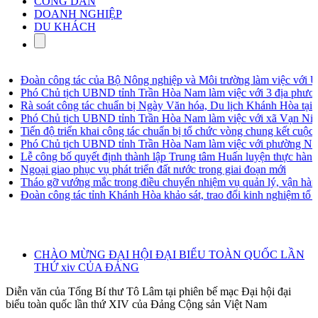
CÔNG DÂN
DOANH NGHIỆP
DU KHÁCH
Đoàn công tác của Bộ Nông nghiệp và Môi trường làm việc với UB
Phó Chủ tịch UBND tỉnh Trần Hòa Nam làm việc với 3 địa phương về
Rà soát công tác chuẩn bị Ngày Văn hóa, Du lịch Khánh Hòa tại Qu
Phó Chủ tịch UBND tỉnh Trần Hòa Nam làm việc với xã Vạn Ninh v
Tiến độ triển khai công tác chuẩn bị tổ chức vòng chung kết cuộc thi
Phó Chủ tịch UBND tỉnh Trần Hòa Nam làm việc với phường Nam N
Lễ công bố quyết định thành lập Trung tâm Huấn luyện thực hành phư
Ngoại giao phục vụ phát triển đất nước trong giai đoạn mới
Tháo gỡ vướng mắc trong điều chuyển nhiệm vụ quản lý, vận hành, bả
Đoàn công tác tỉnh Khánh Hòa khảo sát, trao đổi kinh nghiệm tổ chức 
CHÀO MỪNG ĐẠI HỘI ĐẠI BIỂU TOÀN QUỐC LẦN
THỨ xiv CỦA ĐẢNG
Diễn văn của Tổng Bí thư Tô Lâm tại phiên bế mạc Đại hội đại
biểu toàn quốc lần thứ XIV của Đảng Cộng sản Việt Nam