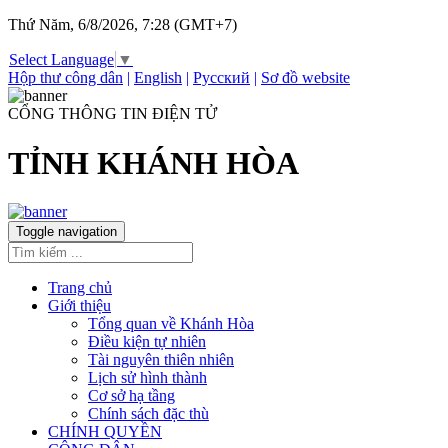
Thứ Năm, 6/8/2026, 7:28 (GMT+7)
Select Language
▼
Hộp thư công dân
|
English
|
Русский
|
Sơ đồ website
CỔNG THÔNG TIN ĐIỆN TỬ
TỈNH KHÁNH HÒA
Toggle navigation
Trang chủ
Giới thiệu
Tổng quan về Khánh Hòa
Điều kiện tự nhiên
Tài nguyên thiên nhiên
Lịch sử hình thành
Cơ sở hạ tầng
Chính sách đặc thù
CHÍNH QUYỀN