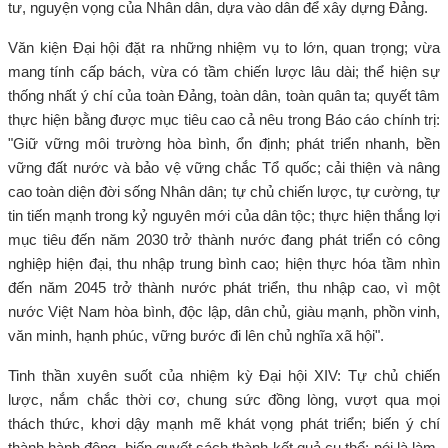
tư, nguyện vọng của Nhân dân, dựa vào dân để xây dựng Đảng.
Văn kiện Đại hội đặt ra những nhiệm vụ to lớn, quan trọng; vừa
mang tính cấp bách, vừa có tầm chiến lược lâu dài; thể hiện sự
thống nhất ý chí của toàn Đảng, toàn dân, toàn quân ta; quyết tâm
thực hiện bằng được mục tiêu cao cả nêu trong Báo cáo chính trị:
"Giữ vững môi trường hòa bình, ổn định; phát triển nhanh, bền
vững đất nước và bảo vệ vững chắc Tổ quốc; cải thiện và nâng
cao toàn diện đời sống Nhân dân; tự chủ chiến lược, tự cường, tự
tin tiến mạnh trong kỷ nguyên mới của dân tộc; thực hiện thắng lợi
mục tiêu đến năm 2030 trở thành nước đang phát triển có công
nghiệp hiện đại, thu nhập trung bình cao; hiện thực hóa tầm nhìn
đến năm 2045 trở thành nước phát triển, thu nhập cao, vì một
nước Việt Nam hòa bình, độc lập, dân chủ, giàu mạnh, phồn vinh,
văn minh, hạnh phúc, vững bước đi lên chủ nghĩa xã hội".
Tinh thần xuyên suốt của nhiệm kỳ Đại hội XIV: Tự chủ chiến
lược, nắm chắc thời cơ, chung sức đồng lòng, vượt qua mọi
thách thức, khơi dậy mạnh mẽ khát vọng phát triển; biến ý chí
thành hành động, biến quyết sách thành kết quả cụ thể; nói là làm,