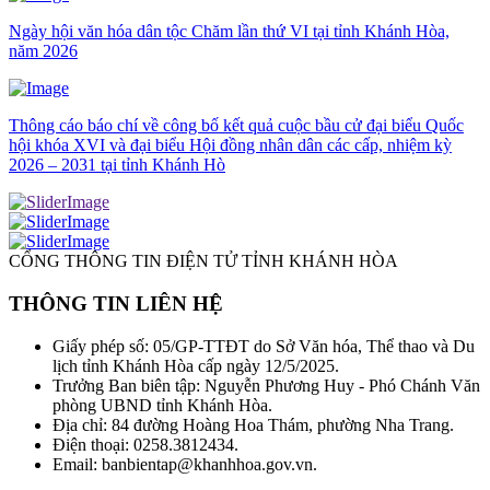
Ngày hội văn hóa dân tộc Chăm lần thứ VI tại tỉnh Khánh Hòa,
năm 2026
Thông cáo báo chí về công bố kết quả cuộc bầu cử đại biểu Quốc
hội khóa XVI và đại biểu Hội đồng nhân dân các cấp, nhiệm kỳ
2026 – 2031 tại tỉnh Khánh Hò
CỔNG THÔNG TIN ĐIỆN TỬ TỈNH KHÁNH HÒA
THÔNG TIN LIÊN HỆ
Giấy phép số: 05/GP-TTĐT do Sở Văn hóa, Thể thao và Du
lịch tỉnh Khánh Hòa cấp ngày 12/5/2025.
Trưởng Ban biên tập: Nguyễn Phương Huy - Phó Chánh Văn
phòng UBND tỉnh Khánh Hòa.
Địa chỉ: 84 đường Hoàng Hoa Thám, phường Nha Trang.
Điện thoại: 0258.3812434.
Email: banbientap@khanhhoa.gov.vn.