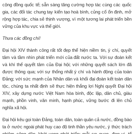
cộng đồng quốc tế; sẵn sàng tăng cường hợp tác cùng các quốc
gia, các đối tác chung tay kiến tạo hoà bình, củng cố ổn định, mở
rộng hợp tác, chia sẻ thịnh vượng, vì một tương lai phát triển bền
vững của khu vực và thế giới.
Thưa các đồng chí!
Đại hội XIV thành công rất tốt đẹp thể hiện niềm tin, ý chí, quyết
tâm và tầm nhìn phát triển mới của đất nước ta. Với sự đoàn kết
và khí thế quyết tâm của Đại hội; với những quyết sách lớn đã
được thông qua; với sự thống nhất ý chí và hành động của toàn
Đảng; với sức mạnh của Nhân dân và khối đại đoàn kết toàn dân
tộc, chúng ta nhất định sẽ thực hiện thắng lợi Nghị quyết Đại hội
XIV, xây dựng nước Việt Nam hòa bình, độc lập, dân chủ, giàu
mạnh, phồn vinh, văn minh, hạnh phúc, vững bước đi lên chủ
nghĩa xã hội.
Đại hội kêu gọi toàn Đảng, toàn dân, toàn quân cả nước, đồng bào
ta ở nước ngoài phát huy cao độ tinh thần yêu nước, ý thức trách
nhiệm công dân, khát vọng phát triển; mỗi cơ quan, đơn vị, tổ