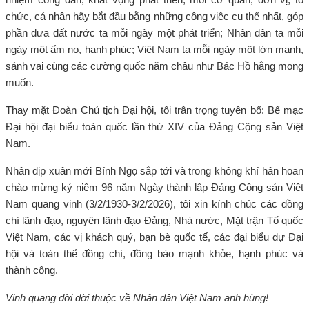
chức, cá nhân hãy bắt đầu bằng những công việc cụ thể nhất, góp
phần đưa đất nước ta mỗi ngày một phát triển; Nhân dân ta mỗi
ngày một ấm no, hạnh phúc; Việt Nam ta mỗi ngày một lớn mạnh,
sánh vai cùng các cường quốc năm châu như Bác Hồ hằng mong
muốn.
Thay mặt Đoàn Chủ tịch Đại hội, tôi trân trọng tuyên bố: Bế mạc
Đại hội đại biểu toàn quốc lần thứ XIV của Đảng Cộng sản Việt
Nam.
Nhân dịp xuân mới Bính Ngọ sắp tới và trong không khí hân hoan
chào mừng kỷ niệm 96 năm Ngày thành lập Đảng Cộng sản Việt
Nam quang vinh (3/2/1930-3/2/2026), tôi xin kính chúc các đồng
chí lãnh đạo, nguyên lãnh đạo Đảng, Nhà nước, Mặt trận Tổ quốc
Việt Nam, các vị khách quý, bạn bè quốc tế, các đại biểu dự Đại
hội và toàn thể đồng chí, đồng bào mạnh khỏe, hạnh phúc và
thành công.
Vinh quang đời đời thuộc về Nhân dân Việt Nam anh hùng!