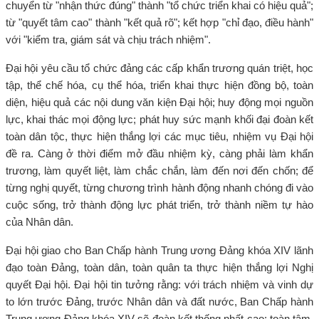
chuyển từ "nhận thức đúng" thành "tổ chức triển khai có hiệu quả";
từ "quyết tâm cao" thành "kết quả rõ"; kết hợp "chỉ đạo, điều hành"
với "kiểm tra, giám sát và chịu trách nhiệm".
Đại hội yêu cầu tổ chức đảng các cấp khẩn trương quán triệt, học
tập, thể chế hóa, cụ thể hóa, triển khai thực hiện đồng bộ, toàn
diện, hiệu quả các nội dung văn kiện Đại hội; huy động mọi nguồn
lực, khai thác mọi động lực; phát huy sức mạnh khối đại đoàn kết
toàn dân tộc, thực hiện thắng lợi các mục tiêu, nhiệm vụ Đại hội
đề ra. Càng ở thời điểm mở đầu nhiệm kỳ, càng phải làm khẩn
trương, làm quyết liệt, làm chắc chắn, làm đến nơi đến chốn; để
từng nghị quyết, từng chương trình hành động nhanh chóng đi vào
cuộc sống, trở thành động lực phát triển, trở thành niềm tự hào
của Nhân dân.
Đại hội giao cho Ban Chấp hành Trung ương Đảng khóa XIV lãnh
đạo toàn Đảng, toàn dân, toàn quân ta thực hiện thắng lợi Nghị
quyết Đại hội. Đại hội tin tưởng rằng: với trách nhiệm và vinh dự
to lớn trước Đảng, trước Nhân dân và đất nước, Ban Chấp hành
Trung ương Đảng khóa XIV sẽ đoàn kết thống nhất cao; toàn tâm,