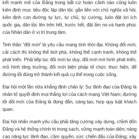
kết mạnh mẽ của Đảng trong bất cứ hoàn cảnh nào cũng luôn
kiên định mục tiêu độc lập dân tộc gắn liền với chủ nghĩa xã hội,
kiên định con đường tự lực, tự chủ, tự cường, luôn đặt lợi ích
quốc gia, dân tộc lên trên hết, trước hết, đặt ấm no và hạnh phúc
của Nhân dân ở vị trí trung tâm.
Tinh thần "đổi mới" là yêu cầu mang tính thời đại. Không đổi mới,
cải cách thì không thể bứt phá, không thể cạnh tranh, không thể
phát triển. Phải tiếp tục đổi mới tư duy, đổi mới mô hình phát triển,
mô hình tăng trưởng, đổi mới biện pháp tổ chức thực hiện, để
đường lối đúng trở thành kết quả cụ thể trong cuộc sống.
Đại hội một lần nữa khẳng định chân lý: Sự lãnh đạo của Đảng là
nhân tố quyết định mọi thắng lợi của cách mạng Việt Nam; đường
lối đổi mới của Đảng là đúng đắn, sáng tạo, hợp quy luật khách
quan.
Đại hội nhấn mạnh yêu cầu phải tăng cường xây dựng, chỉnh đốn
Đảng và hệ thống chính trị trong sạch, vững mạnh toàn diện; nâng
cao năng lực lãnh đạo, cầm quyền, sức chiến đấu của Đảng; xây