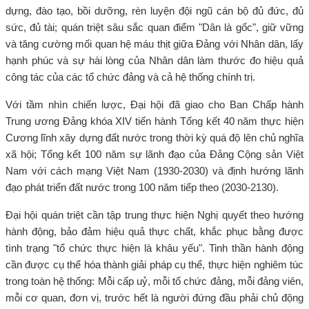
dựng, đào tạo, bồi dưỡng, rèn luyện đội ngũ cán bộ đủ đức, đủ
sức, đủ tài; quán triệt sâu sắc quan điểm "Dân là gốc", giữ vững
và tăng cường mối quan hệ máu thịt giữa Đảng với Nhân dân, lấy
hạnh phúc và sự hài lòng của Nhân dân làm thước đo hiệu quả
công tác của các tổ chức đảng và cả hệ thống chính trị.
Với tầm nhìn chiến lược, Đại hội đã giao cho Ban Chấp hành
Trung ương Đảng khóa XIV tiến hành Tổng kết 40 năm thực hiện
Cương lĩnh xây dựng đất nước trong thời kỳ quá độ lên chủ nghĩa
xã hội; Tổng kết 100 năm sự lãnh đạo của Đảng Cộng sản Việt
Nam với cách mạng Việt Nam (1930-2030) và định hướng lãnh
đạo phát triển đất nước trong 100 năm tiếp theo (2030-2130).
Đại hội quán triệt cần tập trung thực hiện Nghị quyết theo hướng
hành động, bảo đảm hiệu quả thực chất, khắc phục bằng được
tình trạng "tổ chức thực hiện là khâu yếu". Tinh thần hành động
cần được cụ thể hóa thành giải pháp cụ thể, thực hiện nghiêm túc
trong toàn hệ thống: Mỗi cấp uỷ, mỗi tổ chức đảng, mỗi đảng viên,
mỗi cơ quan, đơn vị, trước hết là người đứng đầu phải chủ động