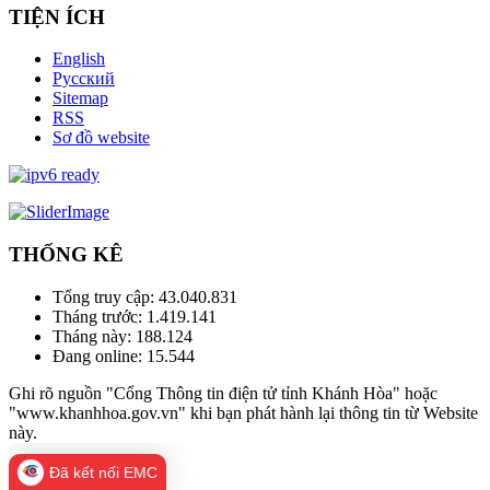
TIỆN ÍCH
English
Русский
Sitemap
RSS
Sơ đồ website
THỐNG KÊ
Tổng truy cập:
43.040.831
Tháng trước:
1.419.141
Tháng này:
188.124
Đang online:
15.544
Ghi rõ nguồn "Cổng Thông tin điện tử tỉnh Khánh Hòa" hoặc
"www.khanhhoa.gov.vn" khi bạn phát hành lại thông tin từ Website
này.
Đã kết nối EMC