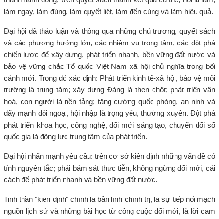
làm ngay, làm đúng, làm quyết liệt, làm đến cùng và làm hiệu quả.
Đại hội đã thảo luận và thông qua những chủ trương, quyết sách
và các phương hướng lớn, các nhiệm vụ trọng tâm, các đột phá
chiến lược để xây dựng, phát triển nhanh, bền vững đất nước và
bảo vệ vững chắc Tổ quốc Việt Nam xã hội chủ nghĩa trong bối
cảnh mới. Trong đó xác định: Phát triển kinh tế-xã hội, bảo vệ môi
trường là trung tâm; xây dựng Đảng là then chốt; phát triển văn
hoá, con người là nền tảng; tăng cường quốc phòng, an ninh và
đẩy mạnh đối ngoại, hội nhập là trọng yếu, thường xuyên. Đột phá
phát triển khoa học, công nghệ, đổi mới sáng tạo, chuyển đổi số
quốc gia là động lực trung tâm của phát triển.
Đại hội nhấn mạnh yêu cầu: trên cơ sở kiên định những vấn đề có
tính nguyên tắc; phải bám sát thực tiễn, không ngừng đổi mới, cải
cách để phát triển nhanh và bền vững đất nước.
Tinh thần "kiên định" chính là bản lĩnh chính trị, là sự tiếp nối mạch
nguồn lịch sử và những bài học từ công cuộc đổi mới, là lời cam