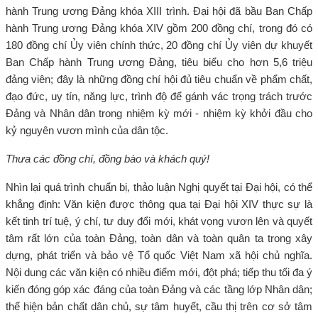
hành Trung ương Đảng khóa XIII trình. Đại hội đã bầu Ban Chấp
hành Trung ương Đảng khóa XIV gồm 200 đồng chí, trong đó có
180 đồng chí Ủy viên chính thức, 20 đồng chí Ủy viên dự khuyết
Ban Chấp hành Trung ương Đảng, tiêu biểu cho hơn 5,6 triệu
đảng viên; đây là những đồng chí hội đủ tiêu chuẩn về phẩm chất,
đạo đức, uy tín, năng lực, trình độ để gánh vác trọng trách trước
Đảng và Nhân dân trong nhiệm kỳ mới - nhiệm kỳ khởi đầu cho
kỷ nguyên vươn mình của dân tộc.
Thưa các đồng chí, đồng bào và khách quý!
Nhìn lại quá trình chuẩn bị, thảo luận Nghị quyết tại Đại hội, có thể
khẳng định: Văn kiện được thông qua tại Đại hội XIV thực sự là
kết tinh trí tuệ, ý chí, tư duy đổi mới, khát vọng vươn lên và quyết
tâm rất lớn của toàn Đảng, toàn dân và toàn quân ta trong xây
dựng, phát triển và bảo vệ Tổ quốc Việt Nam xã hội chủ nghĩa.
Nội dung các văn kiện có nhiều điểm mới, đột phá; tiếp thu tối đa ý
kiến đóng góp xác đáng của toàn Đảng và các tầng lớp Nhân dân;
thể hiện bản chất dân chủ, sự tâm huyết, cầu thị trên cơ sở tâm