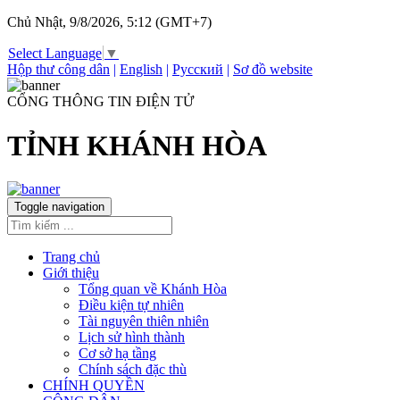
Chủ Nhật, 9/8/2026, 5:12 (GMT+7)
Select Language
▼
Hộp thư công dân
|
English
|
Русский
|
Sơ đồ website
CỔNG THÔNG TIN ĐIỆN TỬ
TỈNH KHÁNH HÒA
Toggle navigation
Trang chủ
Giới thiệu
Tổng quan về Khánh Hòa
Điều kiện tự nhiên
Tài nguyên thiên nhiên
Lịch sử hình thành
Cơ sở hạ tầng
Chính sách đặc thù
CHÍNH QUYỀN