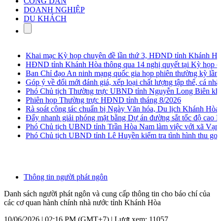
CÔNG DÂN
DOANH NGHIỆP
DU KHÁCH
Khai mạc Kỳ họp chuyên đề lần thứ 3, HĐND tỉnh Khánh Hòa 
HĐND tỉnh Khánh Hòa thông qua 14 nghị quyết tại Kỳ họp chu
Ban Chỉ đạo An ninh mạng quốc gia họp phiên thường kỳ lần th
Góp ý về đổi mới đánh giá, xếp loại chất lượng tập thể, cá nhân 
Phó Chủ tịch Thường trực UBND tỉnh Nguyễn Long Biên khảo sát
Phiên họp Thường trực HĐND tỉnh tháng 8/2026
Rà soát công tác chuẩn bị Ngày Văn hóa, Du lịch Khánh Hòa t
Đẩy nhanh giải phóng mặt bằng Dự án đường sắt tốc độ cao B
Phó Chủ tịch UBND tỉnh Trần Hòa Nam làm việc với xã Vạn N
Phó Chủ tịch UBND tỉnh Lê Huyền kiểm tra tình hình thu gom, 
Thông tin người phát ngôn
Danh sách người phát ngôn và cung cấp thông tin cho báo chí của
các cơ quan hành chính nhà nước tỉnh Khánh Hòa
10/06/2026 | 02:16 PM (GMT+7) |
Lượt xem: 11057