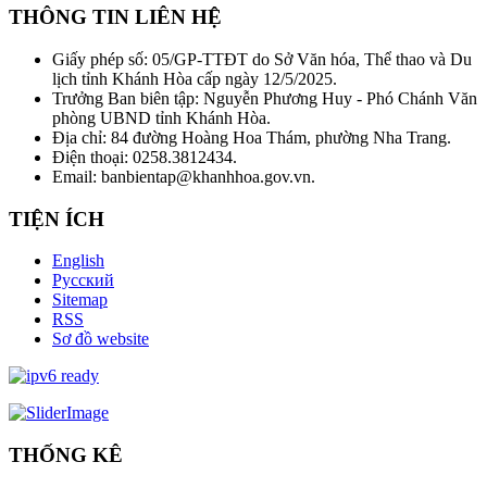
THÔNG TIN LIÊN HỆ
Giấy phép số: 05/GP-TTĐT do Sở Văn hóa, Thể thao và Du
lịch tỉnh Khánh Hòa cấp ngày 12/5/2025.
Trưởng Ban biên tập: Nguyễn Phương Huy - Phó Chánh Văn
phòng UBND tỉnh Khánh Hòa.
Địa chỉ: 84 đường Hoàng Hoa Thám, phường Nha Trang.
Điện thoại: 0258.3812434.
Email: banbientap@khanhhoa.gov.vn.
TIỆN ÍCH
English
Русский
Sitemap
RSS
Sơ đồ website
THỐNG KÊ