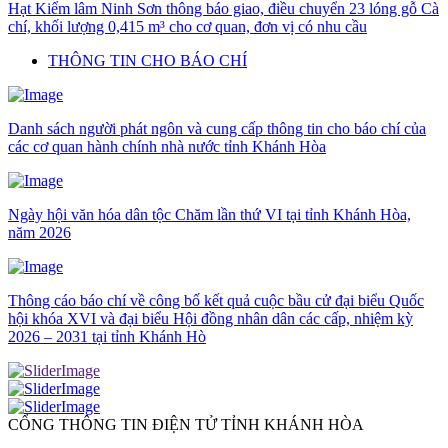
Hạt Kiểm lâm Ninh Sơn thông báo giao, điều chuyển 23 lóng gỗ Cà
chí, khối lượng 0,415 m³ cho cơ quan, đơn vị có nhu cầu
THÔNG TIN CHO BÁO CHÍ
Danh sách người phát ngôn và cung cấp thông tin cho báo chí của
các cơ quan hành chính nhà nước tỉnh Khánh Hòa
Ngày hội văn hóa dân tộc Chăm lần thứ VI tại tỉnh Khánh Hòa,
năm 2026
Thông cáo báo chí về công bố kết quả cuộc bầu cử đại biểu Quốc
hội khóa XVI và đại biểu Hội đồng nhân dân các cấp, nhiệm kỳ
2026 – 2031 tại tỉnh Khánh Hò
CỔNG THÔNG TIN ĐIỆN TỬ TỈNH KHÁNH HÒA