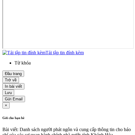
Tải tập tin đính kèm
Từ khóa
Đầu trang
Trở về
In bài viết
Lưu
Gửi Email
×
Gởi cho bạn bè
Bài viết: Danh sách người phát ngôn và cung cấp thông tin cho báo
chí của các cơ quan hành chính nhà nước tỉnh Khánh Hòa