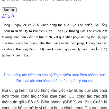
Đọc bài
+
-
A
A
A
Trong 2 ngày 24 và 25-5, đoàn công tác của Cục Tác chiến, Bộ Tổng
Tham mưu do Đại tá Bùi Yên Tĩnh - Phó Cục trưởng Cục Tác chiến làm
trưởng đoàn đến kiểm tra tình hình, kết quả khắc phục những tồn tại, hạn
chế trong công tác chống khai thác hải sản bất hợp pháp, không báo cáo
và không theo quy định (IUU) theo khuyến nghị của Ủy ban châu Âu (EC)
tại tỉnh Khánh Hòa.
Đoàn công tác kiểm tra cán bộ Trạm Kiểm soát Biên phòng Hòn
Rớ thao tác vận hành phần mềm quản lý tàu cá.
Nội dung kiểm tra tập trung vào việc xây dựng quy chế phối
hợp trong công tác chống khai thác IUU; công tác trao đổi
thông tin giữa Bộ đội Biên phòng (BĐBP) với Ban Quản lý
cảng cá; hồ sơ xử lý vi phạm hành chính trong lĩnh vực thủy