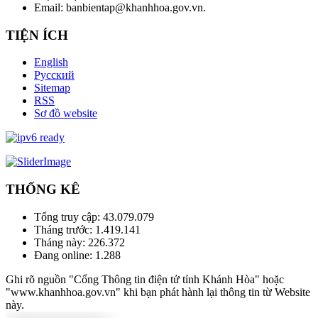
Email: banbientap@khanhhoa.gov.vn.
TIỆN ÍCH
English
Русский
Sitemap
RSS
Sơ đồ website
THỐNG KÊ
Tổng truy cập:
43.079.079
Tháng trước:
1.419.141
Tháng này:
226.372
Đang online:
1.288
Ghi rõ nguồn "Cổng Thông tin điện tử tỉnh Khánh Hòa" hoặc
"www.khanhhoa.gov.vn" khi bạn phát hành lại thông tin từ Website
này.