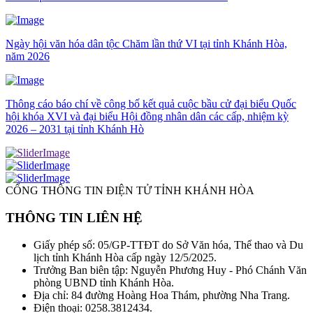
Ngày hội văn hóa dân tộc Chăm lần thứ VI tại tỉnh Khánh Hòa,
năm 2026
Thông cáo báo chí về công bố kết quả cuộc bầu cử đại biểu Quốc
hội khóa XVI và đại biểu Hội đồng nhân dân các cấp, nhiệm kỳ
2026 – 2031 tại tỉnh Khánh Hò
CỔNG THÔNG TIN ĐIỆN TỬ TỈNH KHÁNH HÒA
THÔNG TIN LIÊN HỆ
Giấy phép số: 05/GP-TTĐT do Sở Văn hóa, Thể thao và Du
lịch tỉnh Khánh Hòa cấp ngày 12/5/2025.
Trưởng Ban biên tập: Nguyễn Phương Huy - Phó Chánh Văn
phòng UBND tỉnh Khánh Hòa.
Địa chỉ: 84 đường Hoàng Hoa Thám, phường Nha Trang.
Điện thoại: 0258.3812434.