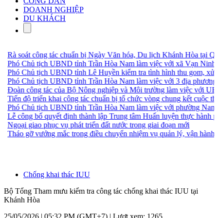
CÔNG DÂN
DOANH NGHIỆP
DU KHÁCH
Rà soát công tác chuẩn bị Ngày Văn hóa, Du lịch Khánh Hòa tại Quả
Phó Chủ tịch UBND tỉnh Trần Hòa Nam làm việc với xã Vạn Ninh và
Phó Chủ tịch UBND tỉnh Lê Huyền kiểm tra tình hình thu gom, xử lý
Phó Chủ tịch UBND tỉnh Trần Hòa Nam làm việc với 3 địa phương về
Đoàn công tác của Bộ Nông nghiệp và Môi trường làm việc với UB
Tiến độ triển khai công tác chuẩn bị tổ chức vòng chung kết cuộc thi 
Phó Chủ tịch UBND tỉnh Trần Hòa Nam làm việc với phường Nam N
Lễ công bố quyết định thành lập Trung tâm Huấn luyện thực hành phư
Ngoại giao phục vụ phát triển đất nước trong giai đoạn mới
Tháo gỡ vướng mắc trong điều chuyển nhiệm vụ quản lý, vận hành, bảo
Chống khai thác IUU
Bộ Tổng Tham mưu kiểm tra công tác chống khai thác IUU tại
Khánh Hòa
25/05/2026 | 05:32 PM (GMT+7) |
Lượt xem: 1265