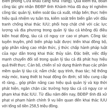
Biên phòng Cửa khẩu cảng Nha Trang). Qua kiểm tra, đoàn
công tác ghi nhận BĐBP tỉnh Khánh Hòa đã duy trì nghiêm
công tác quản lý, kiểm soát tàu cá xuất, nhập bến; thực hiện
hiệu quả nhiệm vụ tuần tra, kiểm soát trên biển gắn với đấu
tranh chống khai thác IUU; phối hợp chặt chẽ với các lực
lượng và địa phương trong quản lý tàu cá không đủ điều
kiện hoạt động, tàu cá có nguy cơ cao vi phạm. Công tác
tuyên truyền, phổ biến pháp luật được triển khai đồng bộ,
góp phần nâng cao nhận thức, ý thức chấp hành pháp luật
của ngư dân trong khai thác thủy sản. Đặc biệt, việc đẩy
mạnh chuyển đổi số trong quản lý tàu cá đã phát huy hiệu
quả thiết thực. Cán bộ, chiến sĩ sử dụng thành thạo các phần
mềm quản lý tàu cá; nắm chắc quy trình, thao tác; hệ thống
máy móc, trang thiết bị hoạt động ổn định; số liệu cung cấp
rõ ràng... góp phần nâng cao hiệu quả quản lý và kịp thời
phát hiện, ngăn chặn các trường hợp tàu cá có nguy cơ vi
phạm khai thác IUU. Từ đầu năm đến nay, BĐBP tỉnh đã xử
phạt vi phạm hành chính 9 vụ liên quan đến khai thác IUU
với tổng số tiền 258,5 triệu đồng.