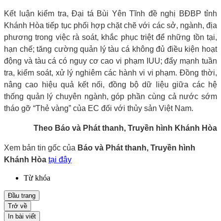
Kết luận kiểm tra, Đại tá Bùi Yên Tĩnh đề nghị BĐBP tỉnh
Khánh Hòa tiếp tục phối hợp chặt chẽ với các sở, ngành, địa
phương trong việc rà soát, khắc phục triệt để những tồn tại,
hạn chế; tăng cường quản lý tàu cá không đủ điều kiện hoạt
động và tàu cá có nguy cơ cao vi phạm IUU; đẩy mạnh tuần
tra, kiểm soát, xử lý nghiêm các hành vi vi phạm. Đồng thời,
nâng cao hiệu quả kết nối, đồng bộ dữ liệu giữa các hệ
thống quản lý chuyên ngành, góp phần cùng cả nước sớm
tháo gỡ “Thẻ vàng” của EC đối với thủy sản Việt Nam.
Theo Báo và Phát thanh, Truyền hình Khánh Hòa
Xem bản tin gốc của
Báo và Phát thanh, Truyền hình
Khánh Hòa
tại đây
Từ khóa
Đầu trang
Trở về
In bài viết