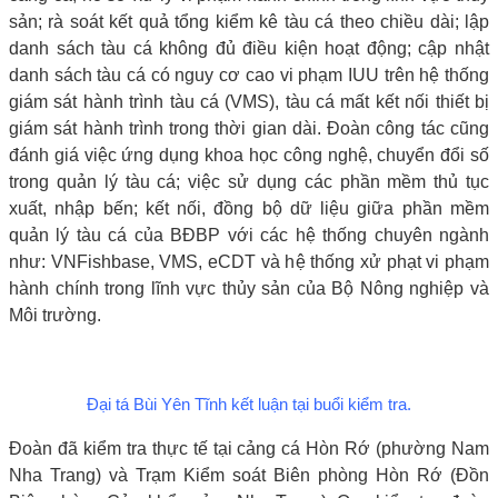
sản; rà soát kết quả tổng kiểm kê tàu cá theo chiều dài; lập
danh sách tàu cá không đủ điều kiện hoạt động; cập nhật
danh sách tàu cá có nguy cơ cao vi phạm IUU trên hệ thống
giám sát hành trình tàu cá (VMS), tàu cá mất kết nối thiết bị
giám sát hành trình trong thời gian dài. Đoàn công tác cũng
đánh giá việc ứng dụng khoa học công nghệ, chuyển đổi số
trong quản lý tàu cá; việc sử dụng các phần mềm thủ tục
xuất, nhập bến; kết nối, đồng bộ dữ liệu giữa phần mềm
quản lý tàu cá của BĐBP với các hệ thống chuyên ngành
như: VNFishbase, VMS, eCDT và hệ thống xử phạt vi phạm
hành chính trong lĩnh vực thủy sản của Bộ Nông nghiệp và
Môi trường.
Đại tá Bùi Yên Tĩnh kết luận tại buổi kiểm tra.
Đoàn đã kiểm tra thực tế tại cảng cá Hòn Rớ (phường Nam
Nha Trang) và Trạm Kiểm soát Biên phòng Hòn Rớ (Đồn