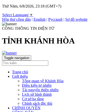
Thứ Năm, 6/8/2026, 23:18 (GMT+7)
Select Language
▼
Hộp thư công dân
|
English
|
Русский
|
Sơ đồ website
CỔNG THÔNG TIN ĐIỆN TỬ
TỈNH KHÁNH HÒA
Toggle navigation
Trang chủ
Giới thiệu
Tổng quan về Khánh Hòa
Điều kiện tự nhiên
Tài nguyên thiên nhiên
Lịch sử hình thành
Cơ sở hạ tầng
Chính sách đặc thù
CHÍNH QUYỀN