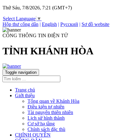
Thứ Sáu, 7/8/2026, 7:21 (GMT+7)
Select Language
▼
Hộp thư công dân
|
English
|
Русский
|
Sơ đồ website
CỔNG THÔNG TIN ĐIỆN TỬ
TỈNH KHÁNH HÒA
Toggle navigation
Trang chủ
Giới thiệu
Tổng quan về Khánh Hòa
Điều kiện tự nhiên
Tài nguyên thiên nhiên
Lịch sử hình thành
Cơ sở hạ tầng
Chính sách đặc thù
CHÍNH QUYỀN