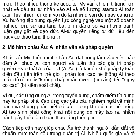
mới. Theo nhiều thống kê quốc tế, Mỹ vẫn chiếm tỉ trọng lớn
nhất về đầu tư tư nhân vào AI và số lượng startup AI toàn
cầu. Tuy nhiên, đi kèm với đó là những vấn đề ngày càng rõ:
Xu hướng tập trung quyền lực công nghệ vào một số doanh
nghiệp lớn, sự gia tăng bất bình đẳng số và những tranh
luận gay gắt về đạo đức AI-từ quyền riêng tư dữ liệu đến
nguy cơ thao túng thông tin.
2. Mô hình châu Âu: AI nhân văn và pháp quyền
Khác với Mỹ, Liên minh châu Âu đặt trọng tâm vào việc bảo
đảm AI phục vụ con người và tuân thủ các giá trị pháp
quyền. Đạo luật AI của EU (AI Act) là khuôn khổ pháp lý toàn
diện đầu tiên trên thế giới, phân loại các hệ thống AI theo
mức độ rủi ro từ "không chấp nhận được" (bị cấm) đến "nguy
cơ cao" (bị kiểm soát chặt).
Ví dụ, các ứng dụng AI trong tuyển dụng, chấm điểm tín dụng
hay tư pháp phải đáp ứng các yêu cầu nghiêm ngặt về minh
bạch và không phân biệt đối xử. Trong khi đó, các hệ thống
AI tạo sinh phải công khai nội dung do máy tạo ra, nhằm
tránh gây hiểu lầm hoặc thao túng thông tin.
Cách tiếp cận này giúp châu Âu trở thành người dẫn dắt về
chuẩn mực toàn cầu trong quản trị AI. Nhiều quốc gia và tổ