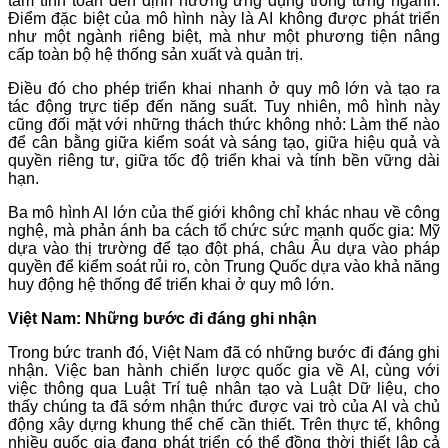
tâm tính toán đến định hướng ứng dụng trong từng ngành.
Điểm đặc biệt của mô hình này là AI không được phát triển
như một ngành riêng biệt, mà như một phương tiện nâng
cấp toàn bộ hệ thống sản xuất và quản trị.
Điều đó cho phép triển khai nhanh ở quy mô lớn và tạo ra
tác động trực tiếp đến năng suất. Tuy nhiên, mô hình này
cũng đối mặt với những thách thức không nhỏ: Làm thế nào
để cân bằng giữa kiểm soát và sáng tạo, giữa hiệu quả và
quyền riêng tư, giữa tốc độ triển khai và tính bền vững dài
hạn.
Ba mô hình AI lớn của thế giới không chỉ khác nhau về công
nghệ, mà phản ánh ba cách tổ chức sức mạnh quốc gia: Mỹ
dựa vào thị trường để tạo đột phá, châu Âu dựa vào pháp
quyền để kiểm soát rủi ro, còn Trung Quốc dựa vào khả năng
huy động hệ thống để triển khai ở quy mô lớn.
Việt Nam: Những bước đi đáng ghi nhận
Trong bức tranh đó, Việt Nam đã có những bước đi đáng ghi
nhận. Việc ban hành chiến lược quốc gia về AI, cùng với
việc thông qua Luật Trí tuệ nhân tạo và Luật Dữ liệu, cho
thấy chúng ta đã sớm nhận thức được vai trò của AI và chủ
động xây dựng khung thể chế cần thiết. Trên thực tế, không
nhiều quốc gia đang phát triển có thể đồng thời thiết lập cả