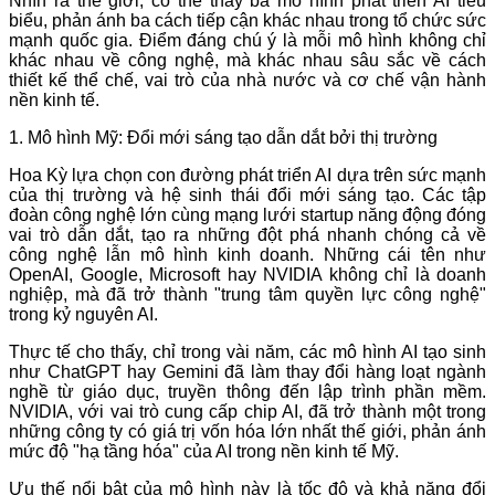
Nhìn ra thế giới, có thể thấy ba mô hình phát triển AI tiêu
biểu, phản ánh ba cách tiếp cận khác nhau trong tổ chức sức
mạnh quốc gia. Điểm đáng chú ý là mỗi mô hình không chỉ
khác nhau về công nghệ, mà khác nhau sâu sắc về cách
thiết kế thể chế, vai trò của nhà nước và cơ chế vận hành
nền kinh tế.
1. Mô hình Mỹ: Đổi mới sáng tạo dẫn dắt bởi thị trường
Hoa Kỳ lựa chọn con đường phát triển AI dựa trên sức mạnh
của thị trường và hệ sinh thái đổi mới sáng tạo. Các tập
đoàn công nghệ lớn cùng mạng lưới startup năng động đóng
vai trò dẫn dắt, tạo ra những đột phá nhanh chóng cả về
công nghệ lẫn mô hình kinh doanh. Những cái tên như
OpenAI, Google, Microsoft hay NVIDIA không chỉ là doanh
nghiệp, mà đã trở thành "trung tâm quyền lực công nghệ"
trong kỷ nguyên AI.
Thực tế cho thấy, chỉ trong vài năm, các mô hình AI tạo sinh
như ChatGPT hay Gemini đã làm thay đổi hàng loạt ngành
nghề từ giáo dục, truyền thông đến lập trình phần mềm.
NVIDIA, với vai trò cung cấp chip AI, đã trở thành một trong
những công ty có giá trị vốn hóa lớn nhất thế giới, phản ánh
mức độ "hạ tầng hóa" của AI trong nền kinh tế Mỹ.
Ưu thế nổi bật của mô hình này là tốc độ và khả năng đổi