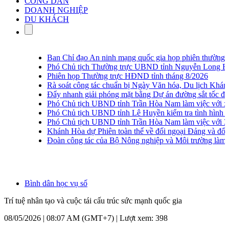
CÔNG DÂN
DOANH NGHIỆP
DU KHÁCH
Ban Chỉ đạo An ninh mạng quốc gia họp phiên thường kỳ l
Phó Chủ tịch Thường trực UBND tỉnh Nguyễn Long Biên khả
Phiên họp Thường trực HĐND tỉnh tháng 8/2026
Rà soát công tác chuẩn bị Ngày Văn hóa, Du lịch Khánh H
Đẩy nhanh giải phóng mặt bằng Dự án đường sắt tốc độ c
Phó Chủ tịch UBND tỉnh Trần Hòa Nam làm việc với xã V
Phó Chủ tịch UBND tỉnh Lê Huyền kiểm tra tình hình thu 
Phó Chủ tịch UBND tỉnh Trần Hòa Nam làm việc với 3 địa
Khánh Hòa dự Phiên toàn thể về đối ngoại Đảng và đối ng
Đoàn công tác của Bộ Nông nghiệp và Môi trường làm vi
Bình dân học vụ số
Trí tuệ nhân tạo và cuộc tái cấu trúc sức mạnh quốc gia
08/05/2026 | 08:07 AM (GMT+7) |
Lượt xem: 398