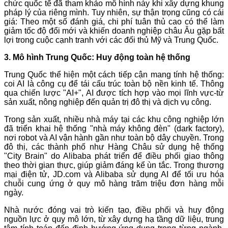
chức quốc tế đã tham khảo mô hình này khi xây dựng khung
pháp lý của riêng mình. Tuy nhiên, sự thận trọng cũng có cái
giá: Theo một số đánh giá, chi phí tuân thủ cao có thể làm
giảm tốc độ đổi mới và khiến doanh nghiệp châu Âu gặp bất
lợi trong cuộc cạnh tranh với các đối thủ Mỹ và Trung Quốc.
3. Mô hình Trung Quốc: Huy động toàn hệ thống
Trung Quốc thể hiện một cách tiếp cận mang tính hệ thống:
coi AI là công cụ để tái cấu trúc toàn bộ nền kinh tế. Thông
qua chiến lược "AI+", AI được tích hợp vào mọi lĩnh vực-từ
sản xuất, nông nghiệp đến quản trị đô thị và dịch vụ công.
Trong sản xuất, nhiều nhà máy tại các khu công nghiệp lớn
đã triển khai hệ thống "nhà máy không đèn" (dark factory),
nơi robot và AI vận hành gần như toàn bộ dây chuyền. Trong
đô thị, các thành phố như Hàng Châu sử dụng hệ thống
"City Brain" do Alibaba phát triển để điều phối giao thông
theo thời gian thực, giúp giảm đáng kể ùn tắc. Trong thương
mại điện tử, JD.com và Alibaba sử dụng AI để tối ưu hóa
chuỗi cung ứng ở quy mô hàng trăm triệu đơn hàng mỗi
ngày.
Nhà nước đóng vai trò kiến tạo, điều phối và huy động
nguồn lực ở quy mô lớn, từ xây dựng hạ tầng dữ liệu, trung