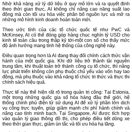
Nhờ khả năng xử lý dữ liệu ở quy mô lớn và ra quyết định
theo thời gian thực, AI không chỉ nâng cao năng suất lao
động mà còn tối ưu hóa việc phân bổ nguồn lực và mở ra
những mô hình kinh doanh hoàn toàn mới.
Theo ước tính của các tổ chức quốc tế như PwC và
McKinsey, AI có thể đóng góp hàng chục nghìn tỷ USD cho
kinh tế toàn cầu trong thập kỷ tới-một con số cho thấy mức
độ ảnh hưởng mang tính hệ thống của công nghệ này.
Điều quan trọng hơn là AI đang thay đổi chính cách thức vận
hành của một quốc gia. Khi dữ liệu trở thành tài nguyên
trung tâm, khi thuật toán trở thành công cụ tổ chức, thì năng
lực phát triển không còn phụ thuộc chủ yếu vào vốn hay lao
động, mà phụ thuộc vào khả năng tổ chức tri thức và thực thi
chính sách hiệu quả.
Thực tế này thể hiện rất rõ trong quản trị công: Tại Estonia,
một trong những quốc gia số hóa hàng đầu thế giới, hệ
thống chính phủ điện tử sử dụng AI để xử lý phần lớn dịch
vụ công trực tuyến, giúp giảm mạnh chi phí hành chính và
nâng cao tính minh bạch. Tại Singapore, AI được tích hợp
vào quản lý giao thông đô thị, cho phép điều tiết dòng xe
theo thời gian thực, giảm ùn tắc và tối ưu hóa hạ tầng.