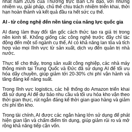
nhất năm 2026 của Thường trực Ban Chỉ đạo, với những
nhiệm vụ, giải pháp, chủ thể chịu trách nhiệm triển khai, thời
hạn hoàn thành và kết quả đầu ra hết sức cụ thể.
AI - từ công nghệ đến nền tảng của năng lực quốc gia
AI đang làm thay đổi tận gốc cách thức tạo ra giá trị trong
nền kinh tế. Không giống các công nghệ trước đây chỉ tác
động đến một số ngành cụ thể, AI có khả năng lan tỏa và tích
hợp vào mọi lĩnh vực từ sản xuất, dịch vụ đến quản trị nhà
nước.
Thực tế cho thấy, trong sản xuất công nghiệp, các nhà máy
thông minh tại Trung Quốc và Đức đã sử dụng AI để tối ưu
hóa dây chuyền, giúp giảm tới 20-30% chi phí vận hành và
tăng đáng kể năng suất.
Trong lĩnh vực logistics, các hệ thống do Amazon triển khai
đã sử dụng AI để dự báo nhu cầu và tối ưu hóa kho vận theo
thời gian thực, rút ngắn đáng kể thời gian giao hàng và giảm
chi phí tồn kho.
Trong tài chính, AI được các ngân hàng lớn sử dụng để phát
hiện gian lận và chấm điểm tín dụng, giúp giảm rủi ro và mở
rộng khả năng tiếp cận vốn.