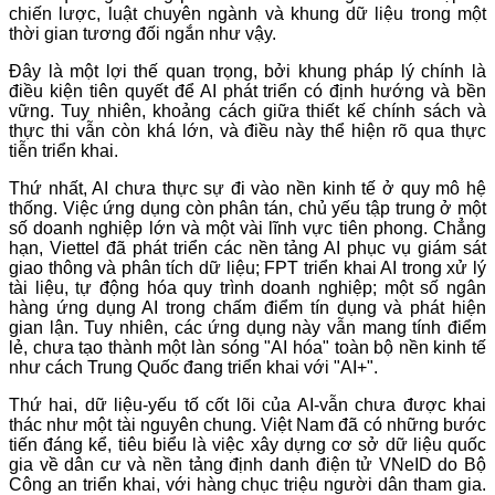
chiến lược, luật chuyên ngành và khung dữ liệu trong một
thời gian tương đối ngắn như vậy.
Đây là một lợi thế quan trọng, bởi khung pháp lý chính là
điều kiện tiên quyết để AI phát triển có định hướng và bền
vững. Tuy nhiên, khoảng cách giữa thiết kế chính sách và
thực thi vẫn còn khá lớn, và điều này thể hiện rõ qua thực
tiễn triển khai.
Thứ nhất, AI chưa thực sự đi vào nền kinh tế ở quy mô hệ
thống. Việc ứng dụng còn phân tán, chủ yếu tập trung ở một
số doanh nghiệp lớn và một vài lĩnh vực tiên phong. Chẳng
hạn, Viettel đã phát triển các nền tảng AI phục vụ giám sát
giao thông và phân tích dữ liệu; FPT triển khai AI trong xử lý
tài liệu, tự động hóa quy trình doanh nghiệp; một số ngân
hàng ứng dụng AI trong chấm điểm tín dụng và phát hiện
gian lận. Tuy nhiên, các ứng dụng này vẫn mang tính điểm
lẻ, chưa tạo thành một làn sóng "AI hóa" toàn bộ nền kinh tế
như cách Trung Quốc đang triển khai với "AI+".
Thứ hai, dữ liệu-yếu tố cốt lõi của AI-vẫn chưa được khai
thác như một tài nguyên chung. Việt Nam đã có những bước
tiến đáng kể, tiêu biểu là việc xây dựng cơ sở dữ liệu quốc
gia về dân cư và nền tảng định danh điện tử VNeID do Bộ
Công an triển khai, với hàng chục triệu người dân tham gia.