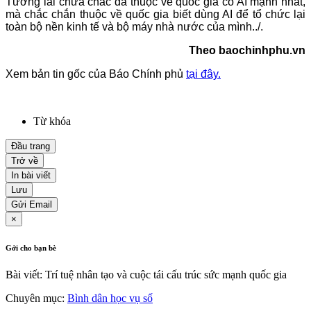
Tương lai chưa chắc đã thuộc về quốc gia có AI mạnh nhất,
mà chắc chắn thuộc về quốc gia biết dùng AI để tổ chức lại
toàn bộ nền kinh tế và bộ máy nhà nước của mình.
./.
Theo baochinhphu.vn
Xem bản tin gốc của Báo Chính phủ
tại đây.
Từ khóa
Đầu trang
Trở về
In bài viết
Lưu
Gửi Email
×
Gởi cho bạn bè
Bài viết: Trí tuệ nhân tạo và cuộc tái cấu trúc sức mạnh quốc gia
Chuyên mục:
Bình dân học vụ số