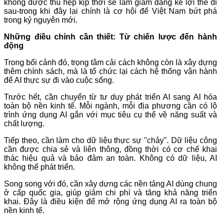
không được thu hẹp kịp thời sẽ làm giảm đáng kể lợi thế đi
sau-trong khi đây lại chính là cơ hội để Việt Nam bứt phá
trong kỷ nguyên mới.
Những điều chỉnh cần thiết: Từ chiến lược đến hành
động
Trong bối cảnh đó, trọng tâm cải cách không còn là xây dựng
thêm chính sách, mà là tổ chức lại cách hệ thống vận hành
để AI thực sự đi vào cuộc sống.
Trước hết, cần chuyển từ tư duy phát triển AI sang AI hóa
toàn bộ nền kinh tế. Mỗi ngành, mỗi địa phương cần có lộ
trình ứng dụng AI gắn với mục tiêu cụ thể về năng suất và
chất lượng.
Tiếp theo, cần làm cho dữ liệu thực sự "chảy". Dữ liệu công
cần được chia sẻ và liên thông, đồng thời có cơ chế khai
thác hiệu quả và bảo đảm an toàn. Không có dữ liệu, AI
không thể phát triển.
Song song với đó, cần xây dựng các nền tảng AI dùng chung
ở cấp quốc gia, giúp giảm chi phí và tăng khả năng triển
khai. Đây là điều kiện để mở rộng ứng dụng AI ra toàn bộ
nền kinh tế.