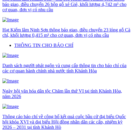
báo giao, điều chuyển 26 hộp gỗ xẻ Giẻ, khối lượng 4,742 m³ cho
cơ quan, đơn vị có nhu cầu
Hạt Kiểm lâm Ninh Sơn thông báo giao, điều chuyển 23 lóng gỗ Cà
chí, khối lượng 0,415 m³ cho cơ quan, đơn vị có nhu cầu
THÔNG TIN CHO BÁO CHÍ
Danh sách người phát ngôn và cung cấp thông tin cho báo chí của
các cơ quan hành chính nhà nước tỉnh Khánh Hòa
Ngày hội văn hóa dân tộc Chăm lần thứ VI tại tỉnh Khánh Hòa,
năm 2026
Thông cáo báo chí về công bố kết quả cuộc bầu cử đại biểu Quốc
hội khóa XVI và đại biểu Hội đồng nhân dân các cấp, nhiệm kỳ
2026 – 2031 tại tỉnh Khánh Hò