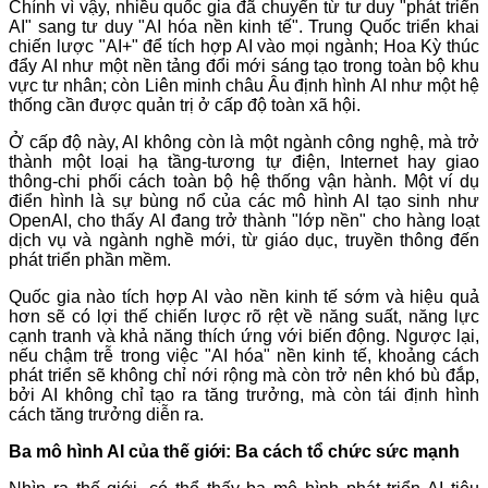
Chính vì vậy, nhiều quốc gia đã chuyển từ tư duy "phát triển
AI" sang tư duy "AI hóa nền kinh tế". Trung Quốc triển khai
chiến lược "AI+" để tích hợp AI vào mọi ngành; Hoa Kỳ thúc
đẩy AI như một nền tảng đổi mới sáng tạo trong toàn bộ khu
vực tư nhân; còn Liên minh châu Âu định hình AI như một hệ
thống cần được quản trị ở cấp độ toàn xã hội.
Ở cấp độ này, AI không còn là một ngành công nghệ, mà trở
thành một loại hạ tầng-tương tự điện, Internet hay giao
thông-chi phối cách toàn bộ hệ thống vận hành. Một ví dụ
điển hình là sự bùng nổ của các mô hình AI tạo sinh như
OpenAI, cho thấy AI đang trở thành "lớp nền" cho hàng loạt
dịch vụ và ngành nghề mới, từ giáo dục, truyền thông đến
phát triển phần mềm.
Quốc gia nào tích hợp AI vào nền kinh tế sớm và hiệu quả
hơn sẽ có lợi thế chiến lược rõ rệt về năng suất, năng lực
cạnh tranh và khả năng thích ứng với biến động. Ngược lại,
nếu chậm trễ trong việc "AI hóa" nền kinh tế, khoảng cách
phát triển sẽ không chỉ nới rộng mà còn trở nên khó bù đắp,
bởi AI không chỉ tạo ra tăng trưởng, mà còn tái định hình
cách tăng trưởng diễn ra.
Ba mô hình AI của thế giới: Ba cách tổ chức sức mạnh