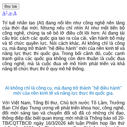
Đọc bài
+
-
A
A
A
Trí tuệ nhân tạo (AI) đang nổi lên như công nghệ nền tảng
của thời đại mới. Nhưng nếu chỉ nhìn AI như một tiến bộ
công nghệ, chúng ta sẽ bỏ lỡ điều cốt lõi hơn: AI đang tái
cấu trúc cách các quốc gia tạo ra của cải, vận hành bộ máy
và tổ chức quyền lực. Nói cách khác, AI không chỉ là công
cụ, mà đang trở thành "hệ điều hành" mới của nền kinh tế và
năng lực thực thi quốc gia. Trong bối cảnh đó, cuộc cạnh
tranh giữa các quốc gia không còn đơn thuần là cuộc đua
công nghệ, mà là cuộc đua về mô hình phát triển và khả
năng tổ chức thực thi ở quy mô hệ thống.
AI không chỉ là công cụ, mà đang trở thành "hệ điều hành"
mới của nền kinh tế và năng lực thực thi quốc gia.
Với Việt Nam, Tổng Bí thư, Chủ tịch nước Tô Lâm, Trưởng
Ban Chỉ đạo Trung ương về phát triển khoa học, công nghệ,
đổi mới sáng tạo và chuyển đổi số đã có những chỉ đạo,
thông điệp đặc biệt quan trọng; mới nhất là Thông báo số 20-
TB/CQTTBCĐ ngày 16/3/2026 kết luận Phiên họp lần thứ