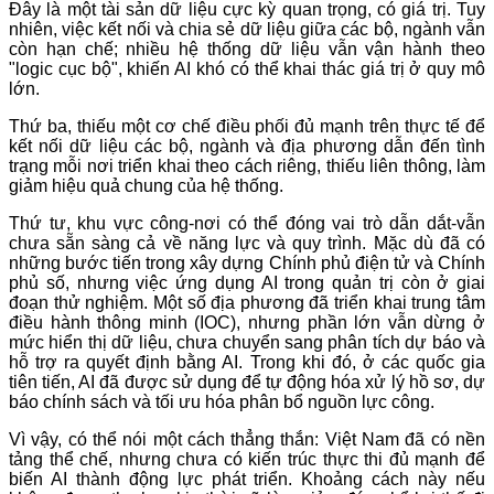
Đây là một tài sản dữ liệu cực kỳ quan trọng, có giá trị. Tuy
nhiên, việc kết nối và chia sẻ dữ liệu giữa các bộ, ngành vẫn
còn hạn chế; nhiều hệ thống dữ liệu vẫn vận hành theo
"logic cục bộ", khiến AI khó có thể khai thác giá trị ở quy mô
lớn.
Thứ ba, thiếu một cơ chế điều phối đủ mạnh trên thực tế để
kết nối dữ liệu các bộ, ngành và địa phương dẫn đến tình
trạng mỗi nơi triển khai theo cách riêng, thiếu liên thông, làm
giảm hiệu quả chung của hệ thống.
Thứ tư, khu vực công-nơi có thể đóng vai trò dẫn dắt-vẫn
chưa sẵn sàng cả về năng lực và quy trình. Mặc dù đã có
những bước tiến trong xây dựng Chính phủ điện tử và Chính
phủ số, nhưng việc ứng dụng AI trong quản trị còn ở giai
đoạn thử nghiệm. Một số địa phương đã triển khai trung tâm
điều hành thông minh (IOC), nhưng phần lớn vẫn dừng ở
mức hiển thị dữ liệu, chưa chuyển sang phân tích dự báo và
hỗ trợ ra quyết định bằng AI. Trong khi đó, ở các quốc gia
tiên tiến, AI đã được sử dụng để tự động hóa xử lý hồ sơ, dự
báo chính sách và tối ưu hóa phân bổ nguồn lực công.
Vì vậy, có thể nói một cách thẳng thắn: Việt Nam đã có nền
tảng thể chế, nhưng chưa có kiến trúc thực thi đủ mạnh để
biến AI thành động lực phát triển. Khoảng cách này nếu