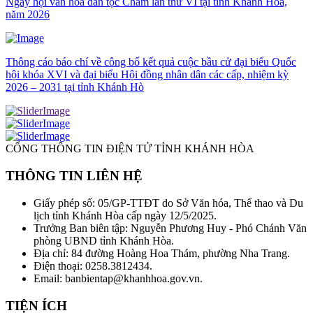
Ngày hội văn hóa dân tộc Chăm lần thứ VI tại tỉnh Khánh Hòa,
năm 2026
Thông cáo báo chí về công bố kết quả cuộc bầu cử đại biểu Quốc
hội khóa XVI và đại biểu Hội đồng nhân dân các cấp, nhiệm kỳ
2026 – 2031 tại tỉnh Khánh Hò
CỔNG THÔNG TIN ĐIỆN TỬ TỈNH KHÁNH HÒA
THÔNG TIN LIÊN HỆ
Giấy phép số: 05/GP-TTĐT do Sở Văn hóa, Thể thao và Du
lịch tỉnh Khánh Hòa cấp ngày 12/5/2025.
Trưởng Ban biên tập: Nguyễn Phương Huy - Phó Chánh Văn
phòng UBND tỉnh Khánh Hòa.
Địa chỉ: 84 đường Hoàng Hoa Thám, phường Nha Trang.
Điện thoại: 0258.3812434.
Email: banbientap@khanhhoa.gov.vn.
TIỆN ÍCH