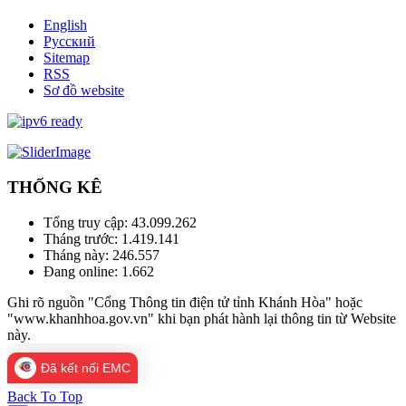
English
Русский
Sitemap
RSS
Sơ đồ website
THỐNG KÊ
Tổng truy cập:
43.099.262
Tháng trước:
1.419.141
Tháng này:
246.557
Đang online:
1.662
Ghi rõ nguồn "Cổng Thông tin điện tử tỉnh Khánh Hòa" hoặc
"www.khanhhoa.gov.vn" khi bạn phát hành lại thông tin từ Website
này.
Đã kết nối EMC
Back To Top