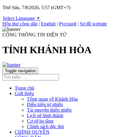
Thứ Sáu, 7/8/2026, 5:57 (GMT+7)
Select Language
▼
Hộp thư công dân
|
English
|
Русский
|
Sơ đồ website
CỔNG THÔNG TIN ĐIỆN TỬ
TỈNH KHÁNH HÒA
Toggle navigation
Trang chủ
Giới thiệu
Tổng quan về Khánh Hòa
Điều kiện tự nhiên
Tài nguyên thiên nhiên
Lịch sử hình thành
Cơ sở hạ tầng
Chính sách đặc thù
CHÍNH QUYỀN