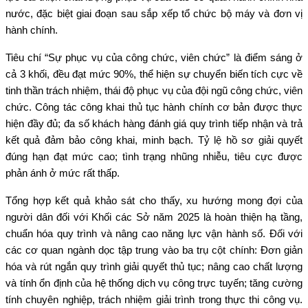
nước, đặc biệt giai đoạn sau sắp xếp tổ chức bộ máy và đơn vị
hành chính.
Tiêu chí “Sự phục vụ của công chức, viên chức” là điểm sáng ở
cả 3 khối, đều đạt mức 90%, thể hiện sự chuyển biến tích cực về
tinh thần trách nhiệm, thái độ phục vụ của đội ngũ công chức, viên
chức. Công tác công khai thủ tục hành chính cơ bản được thực
hiện đầy đủ; đa số khách hàng đánh giá quy trình tiếp nhận và trả
kết quả đảm bảo công khai, minh bạch. Tỷ lệ hồ sơ giải quyết
đúng hạn đạt mức cao; tình trạng nhũng nhiễu, tiêu cực được
phản ánh ở mức rất thấp.
Tổng hợp kết quả khảo sát cho thấy, xu hướng mong đợi của
người dân đối với Khối các Sở năm 2025 là hoàn thiện hạ tầng,
chuẩn hóa quy trình và nâng cao năng lực vận hành số. Đối với
các cơ quan ngành dọc tập trung vào ba trụ cột chính: Đơn giản
hóa và rút ngắn quy trình giải quyết thủ tục; nâng cao chất lượng
và tính ổn định của hệ thống dịch vụ công trực tuyến; tăng cường
tính chuyên nghiệp, trách nhiệm giải trình trong thực thi công vụ.