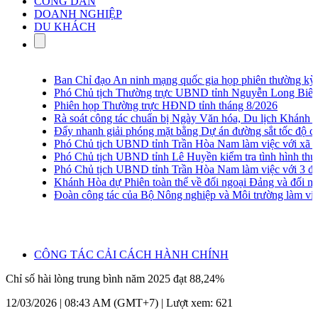
CÔNG DÂN
DOANH NGHIỆP
DU KHÁCH
Ban Chỉ đạo An ninh mạng quốc gia họp phiên thường kỳ lầ
Phó Chủ tịch Thường trực UBND tỉnh Nguyễn Long Biên khảo
Phiên họp Thường trực HĐND tỉnh tháng 8/2026
Rà soát công tác chuẩn bị Ngày Văn hóa, Du lịch Khánh Hò
Đẩy nhanh giải phóng mặt bằng Dự án đường sắt tốc độ ca
Phó Chủ tịch UBND tỉnh Trần Hòa Nam làm việc với xã Vạ
Phó Chủ tịch UBND tỉnh Lê Huyền kiểm tra tình hình thu g
Phó Chủ tịch UBND tỉnh Trần Hòa Nam làm việc với 3 địa 
Khánh Hòa dự Phiên toàn thể về đối ngoại Đảng và đối ngo
Đoàn công tác của Bộ Nông nghiệp và Môi trường làm việ
CÔNG TÁC CẢI CÁCH HÀNH CHÍNH
Chỉ số hài lòng trung bình năm 2025 đạt 88,24%
12/03/2026 | 08:43 AM (GMT+7) |
Lượt xem: 621