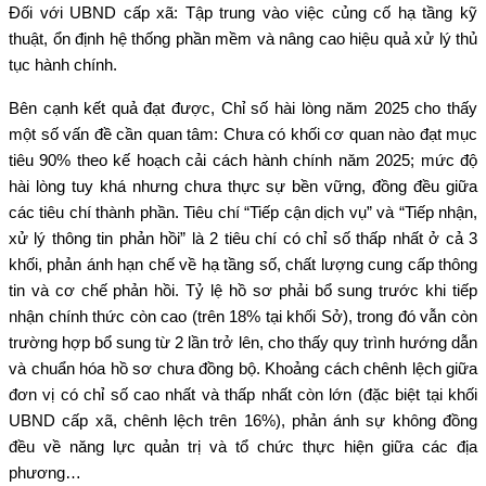
Đối với UBND cấp xã: Tập trung vào việc củng cố hạ tầng kỹ
thuật, ổn định hệ thống phần mềm và nâng cao hiệu quả xử lý thủ
tục hành chính.
Bên cạnh kết quả đạt được, Chỉ số hài lòng năm 2025 cho thấy
một số vấn đề cần quan tâm: Chưa có khối cơ quan nào đạt mục
tiêu 90% theo kế hoạch cải cách hành chính năm 2025; mức độ
hài lòng tuy khá nhưng chưa thực sự bền vững, đồng đều giữa
các tiêu chí thành phần. Tiêu chí “Tiếp cận dịch vụ” và “Tiếp nhận,
xử lý thông tin phản hồi” là 2 tiêu chí có chỉ số thấp nhất ở cả 3
khối, phản ánh hạn chế về hạ tầng số, chất lượng cung cấp thông
tin và cơ chế phản hồi. Tỷ lệ hồ sơ phải bổ sung trước khi tiếp
nhận chính thức còn cao (trên 18% tại khối Sở), trong đó vẫn còn
trường hợp bổ sung từ 2 lần trở lên, cho thấy quy trình hướng dẫn
và chuẩn hóa hồ sơ chưa đồng bộ. Khoảng cách chênh lệch giữa
đơn vị có chỉ số cao nhất và thấp nhất còn lớn (đặc biệt tại khối
UBND cấp xã, chênh lệch trên 16%), phản ánh sự không đồng
đều về năng lực quản trị và tổ chức thực hiện giữa các địa
phương…