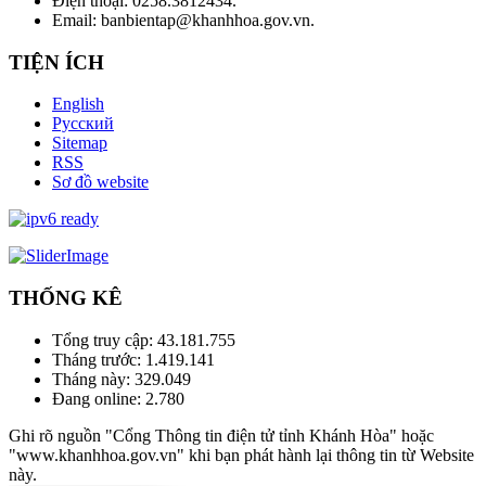
Điện thoại: 0258.3812434.
Email: banbientap@khanhhoa.gov.vn.
TIỆN ÍCH
English
Русский
Sitemap
RSS
Sơ đồ website
THỐNG KÊ
Tổng truy cập:
43.181.755
Tháng trước:
1.419.141
Tháng này:
329.049
Đang online:
2.780
Ghi rõ nguồn "Cổng Thông tin điện tử tỉnh Khánh Hòa" hoặc
"www.khanhhoa.gov.vn" khi bạn phát hành lại thông tin từ Website
này.