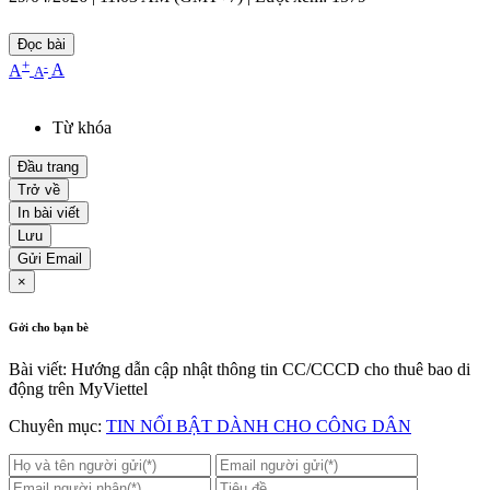
Đọc bài
+
-
A
A
A
Từ khóa
Đầu trang
Trở về
In bài viết
Lưu
Gửi Email
×
Gởi cho bạn bè
Bài viết: Hướng dẫn cập nhật thông tin CC/CCCD cho thuê bao di
động trên MyViettel
Chuyên mục:
TIN NỔI BẬT DÀNH CHO CÔNG DÂN