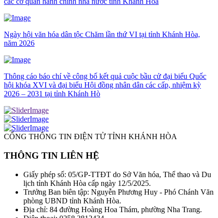
các cơ quan hành chính nhà nước tỉnh Khánh Hòa
Ngày hội văn hóa dân tộc Chăm lần thứ VI tại tỉnh Khánh Hòa,
năm 2026
Thông cáo báo chí về công bố kết quả cuộc bầu cử đại biểu Quốc
hội khóa XVI và đại biểu Hội đồng nhân dân các cấp, nhiệm kỳ
2026 – 2031 tại tỉnh Khánh Hò
CỔNG THÔNG TIN ĐIỆN TỬ TỈNH KHÁNH HÒA
THÔNG TIN LIÊN HỆ
Giấy phép số: 05/GP-TTĐT do Sở Văn hóa, Thể thao và Du
lịch tỉnh Khánh Hòa cấp ngày 12/5/2025.
Trưởng Ban biên tập: Nguyễn Phương Huy - Phó Chánh Văn
phòng UBND tỉnh Khánh Hòa.
Địa chỉ: 84 đường Hoàng Hoa Thám, phường Nha Trang.