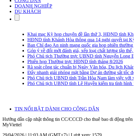
CÔNG DÂN
DOANH NGHIỆP
DU KHÁCH
Khai mạc Kỳ họp chuyên đề lần thứ 3, HĐND tỉnh Khán
HĐND tỉnh Khánh Hòa thông qua 14 nghị quyết tại Kỳ h
Ban Chỉ đạo An ninh mạng quốc gia họp phiên thường kỳ 
Góp ý về đổi mới đánh giá, xếp loại chất lượng tập thể, cá
Phó Chủ tịch Thường trực UBND tỉnh Nguyễn Long Biên kh
Phiên họp Thường trực HĐND tỉnh tháng 8/2026
Rà soát công tác chuẩn bị Ngày Văn hóa, Du lịch Khánh
Đẩy nhanh giải phóng mặt bằng Dự án đường sắt tốc độ
Phó Chủ tịch UBND tỉnh Trần Hòa Nam làm việc với xã 
Phó Chủ tịch UBND tỉnh Lê Huyền kiểm tra tình hình thu
TIN NỔI BẬT DÀNH CHO CÔNG DÂN
Hướng dẫn cập nhật thông tin CC/CCCD cho thuê bao di động trên
MyViettel
29/04/2026 | 11:03 AM (GMT+7) |
Lượt xem: 1579