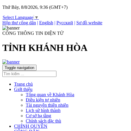
Thứ Bảy, 8/8/2026, 9:36 (GMT+7)
Select Language
▼
Hộp thư công dân
|
English
|
Русский
|
Sơ đồ website
CỔNG THÔNG TIN ĐIỆN TỬ
TỈNH KHÁNH HÒA
Toggle navigation
Trang chủ
Giới thiệu
Tổng quan về Khánh Hòa
Điều kiện tự nhiên
Tài nguyên thiên nhiên
Lịch sử hình thành
Cơ sở hạ tầng
Chính sách đặc thù
CHÍNH QUYỀN