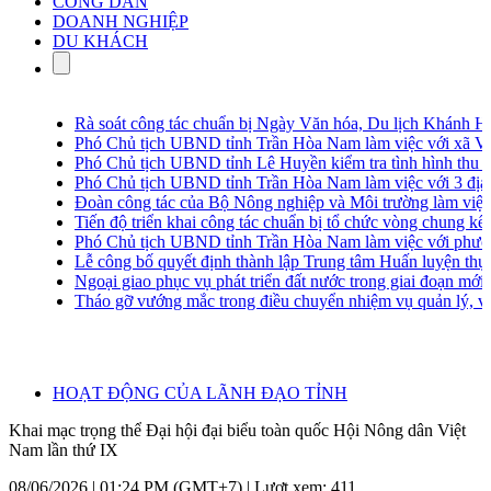
CÔNG DÂN
DOANH NGHIỆP
DU KHÁCH
Rà soát công tác chuẩn bị Ngày Văn hóa, Du lịch Khánh Hòa
Phó Chủ tịch UBND tỉnh Trần Hòa Nam làm việc với xã Vạn 
Phó Chủ tịch UBND tỉnh Lê Huyền kiểm tra tình hình thu gom
Phó Chủ tịch UBND tỉnh Trần Hòa Nam làm việc với 3 địa ph
Đoàn công tác của Bộ Nông nghiệp và Môi trường làm việc
Tiến độ triển khai công tác chuẩn bị tổ chức vòng chung kết c
Phó Chủ tịch UBND tỉnh Trần Hòa Nam làm việc với phườn
Lễ công bố quyết định thành lập Trung tâm Huấn luyện thực 
Ngoại giao phục vụ phát triển đất nước trong giai đoạn mới
Tháo gỡ vướng mắc trong điều chuyển nhiệm vụ quản lý, vận h
HOẠT ĐỘNG CỦA LÃNH ĐẠO TỈNH
Khai mạc trọng thể Đại hội đại biểu toàn quốc Hội Nông dân Việt
Nam lần thứ IX
08/06/2026 | 01:24 PM (GMT+7) |
Lượt xem: 411