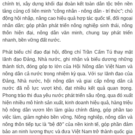
chính trị, xây dựng khối đại đoàn kết toàn dân tộc trên nền
tảng củng cố liên minh “công nhân - nông dân - trí thức”; chủ
động hội nhập, nâng cao hiệu quả hợp tác quốc tế, đối ngoại
nhân dân; góp phần phát triển nông nghiệp sinh thái, nông
thôn hiện đại, nông dân văn minh, chung tay phát triển
nhanh, bền vững đất nước.
Phát biểu chỉ đạo đại hội, đồng chí Trần Cẩm Tú thay mặt
lãnh đạo Đảng, Nhà nước, ghi nhận và biểu dương những
thành tích, đóng góp to lớn của Hội Nông dân Việt Nam và
nông dân cả nước trong nhiệm kỳ qua. Với sự lãnh đạo của
Đảng, Nhà nước, hội nông dân và giai cấp nông dân cả
nước đã nỗ lực vượt khó, đạt nhiều kết quả quan trọng.
Phong trào thi đua yêu nước phát triển sâu rộng, qua đó xuất
hiện nhiều mô hình sản xuất, kinh doanh hiệu quả, hàng triệu
hộ nông dân vươn lên làm giàu chính đáng, góp phần tạo
việc làm, giảm nghèo bền vững. Nông nghiệp, nông dân và
nông thôn tiếp tục là “bệ đỡ” của nền kinh tế, góp phần đảm
bảo an ninh lương thực và đưa Việt Nam trở thành quốc gia