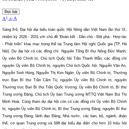
Đọc bài
+
-
A
A
A
Sáng 8-6, Đại hội đại biểu toàn quốc Hội Nông dân Việt Nam lần thứ IX,
nhiệm kỳ 2026 - 2031 với chủ đề “Đoàn kết - Dân chủ - Đột phá - Hợp tác
- Phát triển” khai mạc trọng thể tại Trung tâm Hội nghị Quốc gia (TP. Hà
Nội). Dự đại hội có các đồng chí: Nguyên Tổng Bí thư Nông Đức Mạnh;
Ủy viên Bộ Chính trị, Chủ tịch Quốc hội Trần Thanh Mẫn; các đồng chí
nguyên Ủy viên Bộ Chính trị, nguyên Chủ tịch Quốc hội: Nguyễn Văn An,
Nguyễn Sinh Hùng, Nguyễn Thị Kim Ngân; Ủy viên Bộ Chính trị, Thường
trực Ban Bí thư Trần Cẩm Tú; nguyên Ủy viên Bộ Chính trị, nguyên
Thường trực Ban Bí thư Trần Quốc Vượng; Ủy viên Bộ Chính trị, Bí thư
Trung ương Đảng, Chủ tịch Ủy ban Trung ương MTTQ Việt Nam Bùi Thị
Minh Hoài. Cùng tham dự đại hội còn có các đồng chí Ủy viên Bộ Chính
trị, nguyên Ủy viên Bộ Chính trị, Bí thư Trung ương Đảng, nguyên Bí thư
Trung ương Đảng; lãnh đạo Đảng, Nhà nước, các ban, bộ, ngành, đoàn
thể, cơ quan Trung ương và 598 đại biểu đại diện cho hơn 10 triệu hội