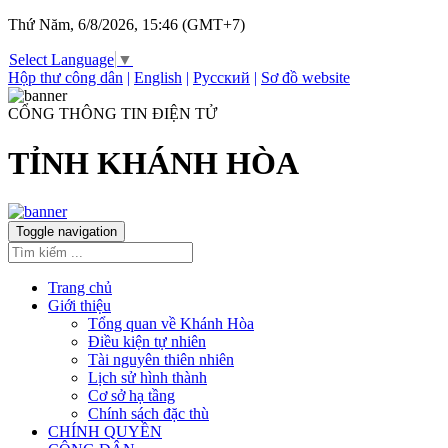
Thứ Năm, 6/8/2026, 15:46 (GMT+7)
Select Language
▼
Hộp thư công dân
|
English
|
Русский
|
Sơ đồ website
CỔNG THÔNG TIN ĐIỆN TỬ
TỈNH KHÁNH HÒA
Toggle navigation
Trang chủ
Giới thiệu
Tổng quan về Khánh Hòa
Điều kiện tự nhiên
Tài nguyên thiên nhiên
Lịch sử hình thành
Cơ sở hạ tầng
Chính sách đặc thù
CHÍNH QUYỀN