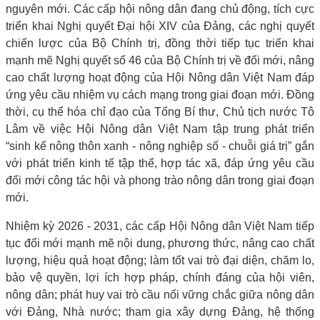
nguyên mới. Các cấp hội nông dân đang chủ động, tích cực
triển khai Nghị quyết Đại hội XIV của Đảng, các nghị quyết
chiến lược của Bộ Chính trị, đồng thời tiếp tục triển khai
mạnh mẽ Nghị quyết số 46 của Bộ Chính trị về đổi mới, nâng
cao chất lượng hoạt động của Hội Nông dân Việt Nam đáp
ứng yêu cầu nhiệm vụ cách mạng trong giai đoạn mới. Đồng
thời, cụ thể hóa chỉ đạo của Tổng Bí thư, Chủ tịch nước Tô
Lâm về việc Hội Nông dân Việt Nam tập trung phát triển
“sinh kế nông thôn xanh - nông nghiệp số - chuỗi giá trị” gắn
với phát triển kinh tế tập thể, hợp tác xã, đáp ứng yêu cầu
đổi mới công tác hội và phong trào nông dân trong giai đoạn
mới.
Nhiệm kỳ 2026 - 2031, các cấp Hội Nông dân Việt Nam tiếp
tục đổi mới mạnh mẽ nội dung, phương thức, nâng cao chất
lượng, hiệu quả hoạt động; làm tốt vai trò đại diện, chăm lo,
bảo vệ quyền, lợi ích hợp pháp, chính đáng của hội viên,
nông dân; phát huy vai trò cầu nối vững chắc giữa nông dân
với Đảng, Nhà nước; tham gia xây dựng Đảng, hệ thống