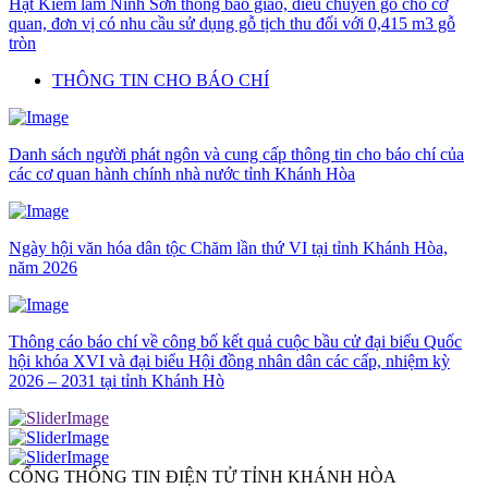
Hạt Kiểm lâm Ninh Sơn thông báo giao, điều chuyển gỗ cho cơ
quan, đơn vị có nhu cầu sử dụng gỗ tịch thu đối với 0,415 m3 gỗ
tròn
THÔNG TIN CHO BÁO CHÍ
Danh sách người phát ngôn và cung cấp thông tin cho báo chí của
các cơ quan hành chính nhà nước tỉnh Khánh Hòa
Ngày hội văn hóa dân tộc Chăm lần thứ VI tại tỉnh Khánh Hòa,
năm 2026
Thông cáo báo chí về công bố kết quả cuộc bầu cử đại biểu Quốc
hội khóa XVI và đại biểu Hội đồng nhân dân các cấp, nhiệm kỳ
2026 – 2031 tại tỉnh Khánh Hò
CỔNG THÔNG TIN ĐIỆN TỬ TỈNH KHÁNH HÒA