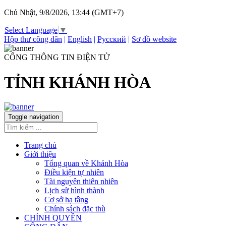
Chủ Nhật, 9/8/2026, 13:44 (GMT+7)
Select Language
▼
Hộp thư công dân
|
English
|
Русский
|
Sơ đồ website
CỔNG THÔNG TIN ĐIỆN TỬ
TỈNH KHÁNH HÒA
Toggle navigation
Trang chủ
Giới thiệu
Tổng quan về Khánh Hòa
Điều kiện tự nhiên
Tài nguyên thiên nhiên
Lịch sử hình thành
Cơ sở hạ tầng
Chính sách đặc thù
CHÍNH QUYỀN