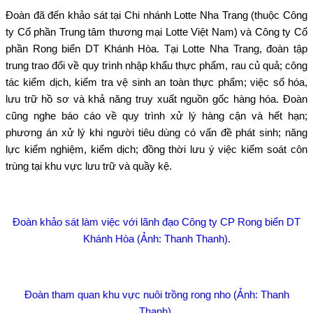
Đoàn đã đến khảo sát tại Chi nhánh Lotte Nha Trang (thuộc Công
ty Cổ phần Trung tâm thương mại Lotte Việt Nam) và Công ty Cổ
phần Rong biển DT Khánh Hòa. Tại Lotte Nha Trang, đoàn tập
trung trao đổi về quy trình nhập khẩu thực phẩm, rau củ quả; công
tác kiểm dịch, kiểm tra vệ sinh an toàn thực phẩm; việc số hóa,
lưu trữ hồ sơ và khả năng truy xuất nguồn gốc hàng hóa. Đoàn
cũng nghe báo cáo về quy trình xử lý hàng cận và hết hạn;
phương án xử lý khi người tiêu dùng có vấn đề phát sinh; năng
lực kiểm nghiệm, kiểm dịch; đồng thời lưu ý việc kiểm soát côn
trùng tại khu vực lưu trữ và quầy kệ.
Đoàn khảo sát làm việc với lãnh đạo Công ty CP Rong biển DT
Khánh Hòa (Ảnh: Thanh Thanh).
Đoàn tham quan khu vực nuôi trồng rong nho (Ảnh: Thanh
Thanh).