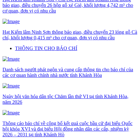
báo giao, điều chuyển 26 hộp gỗ xẻ Giẻ, khối lượng 4,742 m³ cho
cơ quan, đơn vị có nhu cầu
Hạt Kiểm lâm Ninh Sơn thông báo giao, điều chuyển 23 lóng gỗ Cà
chí, khối lượng 0,415 m³ cho cơ quan, đơn vị có nhu cầu
THÔNG TIN CHO BÁO CHÍ
Danh sách người phát ngôn và cung cấp thông tin cho báo chí của
các cơ quan hành chính nhà nước tỉnh Khánh Hòa
Ngày hội văn hóa dân tộc Chăm lần thứ VI tại tỉnh Khánh Hòa,
năm 2026
Thông cáo báo chí về công bố kết quả cuộc bầu cử đại biểu Quốc
hội khóa XVI và đại biểu Hội đồng nhân dân các cấp, nhiệm kỳ
2026 – 2031 tại tỉnh Khánh Hò