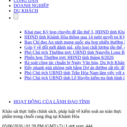
CÔNG DÂN
DOANH NGHIỆP
DU KHÁCH
Khai mạc Kỳ họp chuyên đề lần thứ 3, HĐND tỉnh Khánh
HĐND tỉnh Khánh Hòa thông qua 14 nghị quyết tại Kỳ họ
Ban Chỉ đạo An ninh mạng quốc gia họp phiên thường kỳ l
Góp ý về đổi mới đánh giá, xếp loại chất lượng tập thể, cá 
Phó Chủ tịch Thường trực UBND tỉnh Nguyễn Long Biên kh
Phiên họp Thường trực HĐND tỉnh tháng 8/2026
Rà soát công tác chuẩn bị Ngày Văn hóa, Du lịch Khánh 
Đẩy nhanh giải phóng mặt bằng Dự án đường sắt tốc độ 
Phó Chủ tịch UBND tỉnh Trần Hòa Nam làm việc với xã 
Phó Chủ tịch UBND tỉnh Lê Huyền kiểm tra tình hình thu 
HOẠT ĐỘNG CỦA LÃNH ĐẠO TỈNH
Khảo sát thực hiện chính sách, pháp luật về kiểm soát an toàn thực
phẩm trong chuỗi cung ứng tại Khánh Hòa
05/06/2026 | 01:39 PM (GMT+7) |
Lượt xem: 444