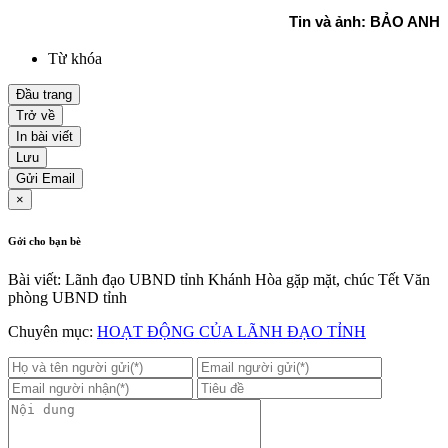
Tin và ảnh: BẢO ANH
Từ khóa
Đầu trang
Trở về
In bài viết
Lưu
Gửi Email
×
Gởi cho bạn bè
Bài viết: Lãnh đạo UBND tỉnh Khánh Hòa gặp mặt, chúc Tết Văn
phòng UBND tỉnh
Chuyên mục:
HOẠT ĐỘNG CỦA LÃNH ĐẠO TỈNH