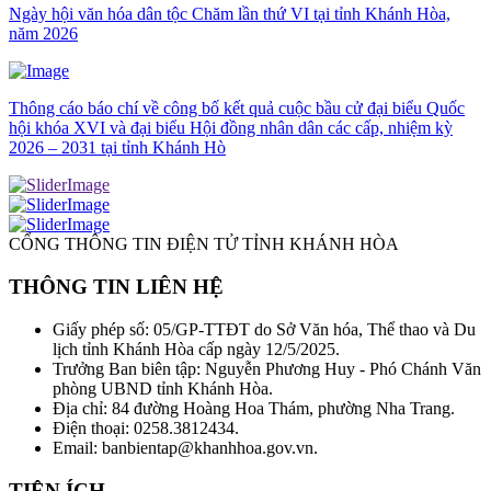
Ngày hội văn hóa dân tộc Chăm lần thứ VI tại tỉnh Khánh Hòa,
năm 2026
Thông cáo báo chí về công bố kết quả cuộc bầu cử đại biểu Quốc
hội khóa XVI và đại biểu Hội đồng nhân dân các cấp, nhiệm kỳ
2026 – 2031 tại tỉnh Khánh Hò
CỔNG THÔNG TIN ĐIỆN TỬ TỈNH KHÁNH HÒA
THÔNG TIN LIÊN HỆ
Giấy phép số: 05/GP-TTĐT do Sở Văn hóa, Thể thao và Du
lịch tỉnh Khánh Hòa cấp ngày 12/5/2025.
Trưởng Ban biên tập: Nguyễn Phương Huy - Phó Chánh Văn
phòng UBND tỉnh Khánh Hòa.
Địa chỉ: 84 đường Hoàng Hoa Thám, phường Nha Trang.
Điện thoại: 0258.3812434.
Email: banbientap@khanhhoa.gov.vn.
TIỆN ÍCH