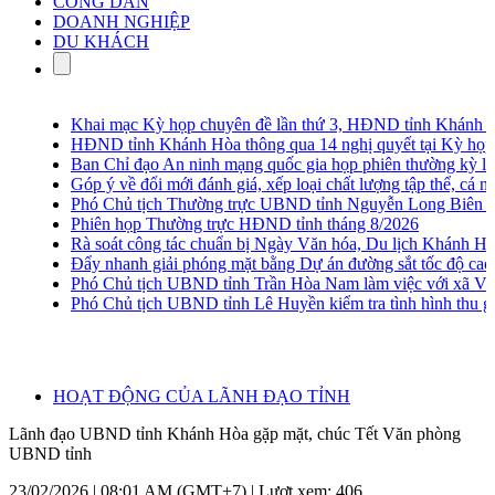
CÔNG DÂN
DOANH NGHIỆP
DU KHÁCH
Khai mạc Kỳ họp chuyên đề lần thứ 3, HĐND tỉnh Khánh Hò
HĐND tỉnh Khánh Hòa thông qua 14 nghị quyết tại Kỳ họp ch
Ban Chỉ đạo An ninh mạng quốc gia họp phiên thường kỳ lần 
Góp ý về đổi mới đánh giá, xếp loại chất lượng tập thể, cá nhâ
Phó Chủ tịch Thường trực UBND tỉnh Nguyễn Long Biên khảo s
Phiên họp Thường trực HĐND tỉnh tháng 8/2026
Rà soát công tác chuẩn bị Ngày Văn hóa, Du lịch Khánh Hòa
Đẩy nhanh giải phóng mặt bằng Dự án đường sắt tốc độ cao 
Phó Chủ tịch UBND tỉnh Trần Hòa Nam làm việc với xã Vạn 
Phó Chủ tịch UBND tỉnh Lê Huyền kiểm tra tình hình thu gom
HOẠT ĐỘNG CỦA LÃNH ĐẠO TỈNH
Lãnh đạo UBND tỉnh Khánh Hòa gặp mặt, chúc Tết Văn phòng
UBND tỉnh
23/02/2026 | 08:01 AM (GMT+7) |
Lượt xem: 406