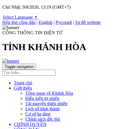
Chủ Nhật, 9/8/2026, 13:19 (GMT+7)
Select Language
▼
Hộp thư công dân
|
English
|
Русский
|
Sơ đồ website
CỔNG THÔNG TIN ĐIỆN TỬ
TỈNH KHÁNH HÒA
Toggle navigation
Trang chủ
Giới thiệu
Tổng quan về Khánh Hòa
Điều kiện tự nhiên
Tài nguyên thiên nhiên
Lịch sử hình thành
Cơ sở hạ tầng
Chính sách đặc thù
CHÍNH QUYỀN