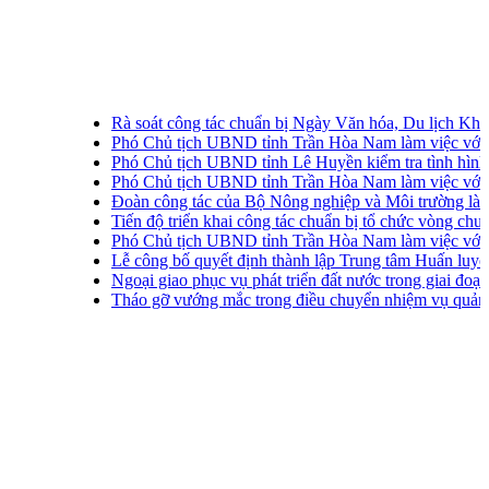
Rà soát công tác chuẩn bị Ngày Văn hóa, Du lịch Khánh 
Phó Chủ tịch UBND tỉnh Trần Hòa Nam làm việc với xã 
Phó Chủ tịch UBND tỉnh Lê Huyền kiểm tra tình hình thu
Phó Chủ tịch UBND tỉnh Trần Hòa Nam làm việc với 3 đị
Đoàn công tác của Bộ Nông nghiệp và Môi trường làm v
Tiến độ triển khai công tác chuẩn bị tổ chức vòng chung k
Phó Chủ tịch UBND tỉnh Trần Hòa Nam làm việc với ph
Lễ công bố quyết định thành lập Trung tâm Huấn luyện th
Ngoại giao phục vụ phát triển đất nước trong giai đoạn mớ
Tháo gỡ vướng mắc trong điều chuyển nhiệm vụ quản lý, v