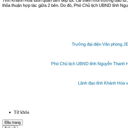
Tỉnh Khánh Hòa luôn quan tâm tiếp tục cải thiện môi trường đầu tư,
thỏa thuận hợp tác giữa 2 bên. Do đó, Phó Chủ tịch UBND tỉnh Ng
Trưởng đại diện Văn phòng JET
Phó Chủ tịch UBND tỉnh Nguyễn Thanh Hà
Lãnh đạo tỉnh Khánh Hòa v
Từ khóa
Đầu trang