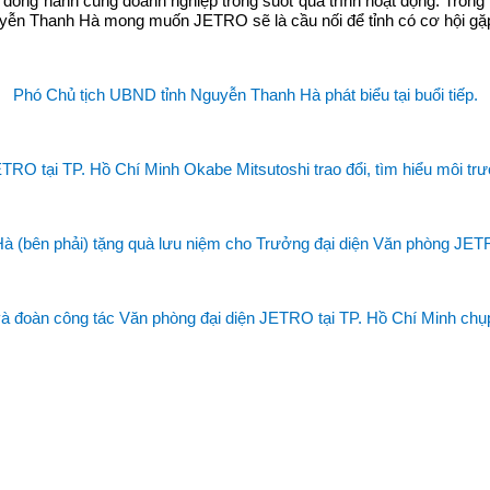
 đồng hành cùng doanh nghiệp trong suốt quá trình hoạt động. Trong n
uyễn Thanh Hà mong muốn JETRO sẽ là cầu nối để tỉnh có cơ hội gặp
Phó Chủ tịch UBND tỉnh Nguyễn Thanh Hà phát biểu tại buổi tiếp.
RO tại TP. Hồ Chí Minh Okabe Mitsutoshi trao đổi, tìm hiểu môi trư
 (bên phải) tặng quà lưu niệm cho Trưởng đại diện Văn phòng JETR
à đoàn công tác Văn phòng đại diện JETRO tại TP. Hồ Chí Minh chụp ả