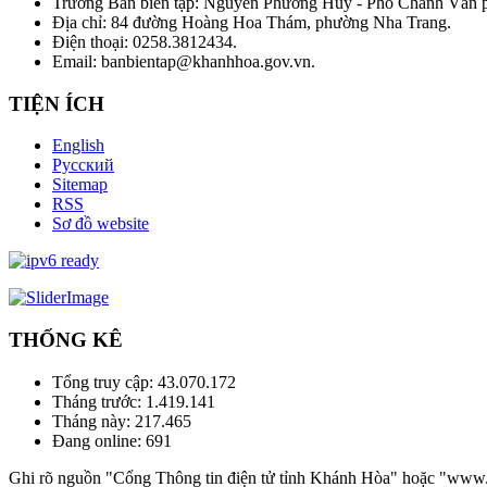
Trưởng Ban biên tập: Nguyễn Phương Huy - Phó Chánh Văn
Địa chỉ: 84 đường Hoàng Hoa Thám, phường Nha Trang.
Điện thoại: 0258.3812434.
Email: banbientap@khanhhoa.gov.vn.
TIỆN ÍCH
English
Русский
Sitemap
RSS
Sơ đồ website
THỐNG KÊ
Tổng truy cập:
43.070.172
Tháng trước:
1.419.141
Tháng này:
217.465
Đang online:
691
Ghi rõ nguồn "Cổng Thông tin điện tử tỉnh Khánh Hòa" hoặc "www.kh