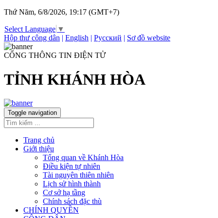
Thứ Năm, 6/8/2026, 19:17 (GMT+7)
Select Language
▼
Hộp thư công dân
|
English
|
Русский
|
Sơ đồ website
CỔNG THÔNG TIN ĐIỆN TỬ
TỈNH KHÁNH HÒA
Toggle navigation
Trang chủ
Giới thiệu
Tổng quan về Khánh Hòa
Điều kiện tự nhiên
Tài nguyên thiên nhiên
Lịch sử hình thành
Cơ sở hạ tầng
Chính sách đặc thù
CHÍNH QUYỀN