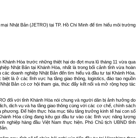
 mại Nhật Bản (JETRO) tại TP. Hồ Chí Minh để tìm hiểu môi trường
nh Khánh Hòa trước những thiệt hại do đợt mưa lũ tháng 11 vừa qua
hiệp Nhật Bản tại Khánh Hòa, nhất là trong bối cảnh tỉnh vừa hoàn
u các doanh nghiệp Nhật Bản đến tìm hiểu và đầu tư tại Khánh Hòa.
iệt là ở các lĩnh vực hạ tầng giao thông, logistics, đào tạo nguồn
hật Bản có cơ hội tham gia, thúc đẩy kết nối và mở rộng hợp tác
TRO đối với tỉnh Khánh Hòa nói chung và người dân bị ảnh hưởng do
 lịch, dịch vụ và hạ tầng giao thông cùng với các cơ chế, chính sách
ịa phương. Để hiện thực hóa mục tiêu tăng trưởng kinh tế hai con số
nh Khánh Hòa cũng đang kêu gọi đầu tư vào các lĩnh vực năng lượng
nh nghiệp hàng đầu Việt Nam thực hiện. Phó Chủ tịch UBND tỉnh
 Bản.