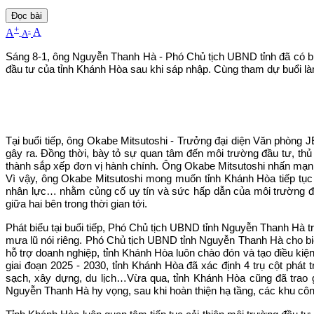
Đọc bài
+
-
A
A
A
Sáng 8-1, ông Nguyễn Thanh Hà - Phó Chủ tịch UBND tỉnh đã có bu
đầu tư của tỉnh Khánh Hòa sau khi sáp nhập. Cùng tham dự buổi làm
Tại buổi tiếp, ông Okabe Mitsutoshi - Trưởng đại diện Văn phòng 
gây ra. Đồng thời, bày tỏ sự quan tâm đến môi trường đầu tư, thủ
thành sắp xếp đơn vị hành chính. Ông Okabe Mitsutoshi nhấn mạnh,
Vì vậy, ông Okabe Mitsutoshi mong muốn tỉnh Khánh Hòa tiếp tục hỗ
nhân lực… nhằm củng cố uy tín và sức hấp dẫn của môi trường đầ
giữa hai bên trong thời gian tới.
Phát biểu tại buổi tiếp, Phó Chủ tịch UBND tỉnh Nguyễn Thanh Hà 
mưa lũ nói riêng. Phó Chủ tịch UBND tỉnh Nguyễn Thanh Hà cho biết, 
hỗ trợ doanh nghiệp, tỉnh Khánh Hòa luôn chào đón và tạo điều kiện
giai đoạn 2025 - 2030, tỉnh Khánh Hòa đã xác định 4 trụ cột phát
sạch, xây dựng, du lịch…Vừa qua, tỉnh Khánh Hòa cũng đã trao
Nguyễn Thanh Hà hy vọng, sau khi hoàn thiện hạ tầng, các khu cô