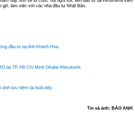
ăm nay, tỉnh sẽ tổ chức hội nghị xúc tiến đầu tư tại Hiroshima theo
 gỡ, làm việc với các nhà đầu tư Nhật Bản.
ờng đầu tư tại tỉnh Khánh Hòa.
O tại TP. Hồ Chí Minh Okabe Mitsutoshi.
nh lưu niệm tại buổi tiếp.
Tin và ảnh: BẢO ANH