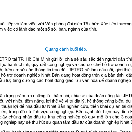
ổi tiếp và làm việc với Văn phòng đại diện Tổ chức Xúc tiến thương
 việc có lãnh đạo một số sở, ban, ngành của tỉnh.
Quang cảnh buổi tiếp.
JETRO tại TP. Hồ Chí Minh gửi lời chia sẻ sâu sắc đến người dân tỉ
 tục hành chính, quỹ đất công nghiệp và các cơ chế hỗ trợ doanh ng
 trên cơ sở các thông tin trao đổi, JETRO sẽ làm cầu nối, giới thiệ
 trợ doanh nghiệp Nhật Bản đang hoạt động trên địa bàn tỉnh, đặc b
u tư; tăng cường các hoạt động giao lưu văn hóa để doanh nghiệp N
trân trọng cảm ơn những lời thăm hỏi, chia sẻ của đoàn công tác JE
với nhiều tiềm năng, lợi thế về vị trí địa lý, hệ thống cảng biển, du
 thuận lợi để nhà đầu tư Nhật Bản nghiên cứu, triển khai dự án tại đ
 triển, trong đó có lĩnh vực công nghiệp. Bên cạnh đó, hiện nay, tỉ
 giấy chứng nhận đầu tư khu công nghiệp có quy mô lớn cho 3 doa
ng nghiệp này sẽ thu hút sự quan tâm đầu tư của doanh nghiệp Nhật