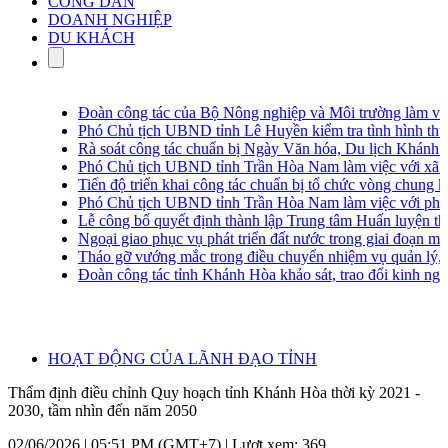
CÔNG DÂN
DOANH NGHIỆP
DU KHÁCH
Đoàn công tác của Bộ Nông nghiệp và Môi trường làm việ
Phó Chủ tịch UBND tỉnh Lê Huyền kiểm tra tình hình thu go
Rà soát công tác chuẩn bị Ngày Văn hóa, Du lịch Khánh Hò
Phó Chủ tịch UBND tỉnh Trần Hòa Nam làm việc với xã Vạn
Tiến độ triển khai công tác chuẩn bị tổ chức vòng chung kết 
Phó Chủ tịch UBND tỉnh Trần Hòa Nam làm việc với phườ
Lễ công bố quyết định thành lập Trung tâm Huấn luyện thực
Ngoại giao phục vụ phát triển đất nước trong giai đoạn mới
Tháo gỡ vướng mắc trong điều chuyển nhiệm vụ quản lý, vận 
Đoàn công tác tỉnh Khánh Hòa khảo sát, trao đổi kinh nghiệm 
HOẠT ĐỘNG CỦA LÃNH ĐẠO TỈNH
Thẩm định điều chỉnh Quy hoạch tỉnh Khánh Hòa thời kỳ 2021 -
2030, tầm nhìn đến năm 2050
02/06/2026 | 05:51 PM (GMT+7) |
Lượt xem: 369