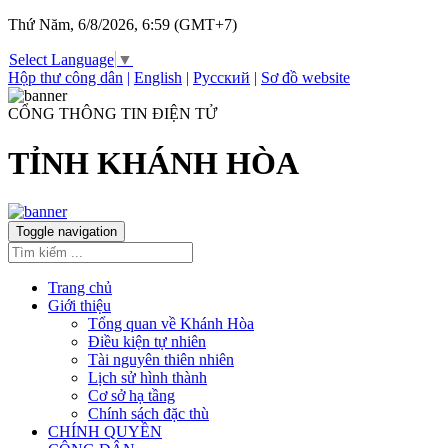
Thứ Năm, 6/8/2026, 6:59 (GMT+7)
Select Language
▼
Hộp thư công dân
|
English
|
Русский
|
Sơ đồ website
CỔNG THÔNG TIN ĐIỆN TỬ
TỈNH KHÁNH HÒA
Toggle navigation
Trang chủ
Giới thiệu
Tổng quan về Khánh Hòa
Điều kiện tự nhiên
Tài nguyên thiên nhiên
Lịch sử hình thành
Cơ sở hạ tầng
Chính sách đặc thù
CHÍNH QUYỀN