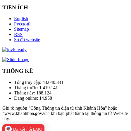
TIỆN ÍCH
English
Русский
Sitemap
RSS
Sơ đồ website
THỐNG KÊ
Tổng truy cập:
43.040.831
Tháng trước:
1.419.141
Tháng này:
188.124
Đang online:
14.958
Ghi rõ nguồn "Cổng Thông tin điện tử tỉnh Khánh Hòa" hoặc
"www.khanhhoa.gov.vn" khi bạn phát hành lại thông tin từ Website
này.
Đã kết nối EMC