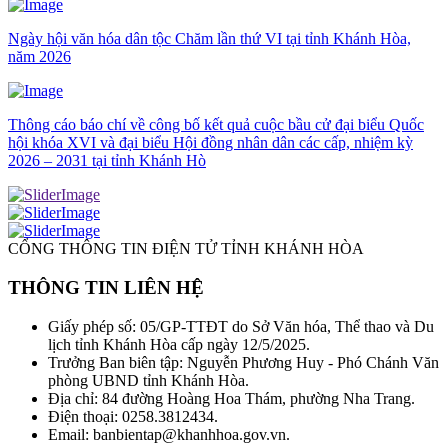
Ngày hội văn hóa dân tộc Chăm lần thứ VI tại tỉnh Khánh Hòa,
năm 2026
Thông cáo báo chí về công bố kết quả cuộc bầu cử đại biểu Quốc
hội khóa XVI và đại biểu Hội đồng nhân dân các cấp, nhiệm kỳ
2026 – 2031 tại tỉnh Khánh Hò
CỔNG THÔNG TIN ĐIỆN TỬ TỈNH KHÁNH HÒA
THÔNG TIN LIÊN HỆ
Giấy phép số: 05/GP-TTĐT do Sở Văn hóa, Thể thao và Du
lịch tỉnh Khánh Hòa cấp ngày 12/5/2025.
Trưởng Ban biên tập: Nguyễn Phương Huy - Phó Chánh Văn
phòng UBND tỉnh Khánh Hòa.
Địa chỉ: 84 đường Hoàng Hoa Thám, phường Nha Trang.
Điện thoại: 0258.3812434.
Email: banbientap@khanhhoa.gov.vn.