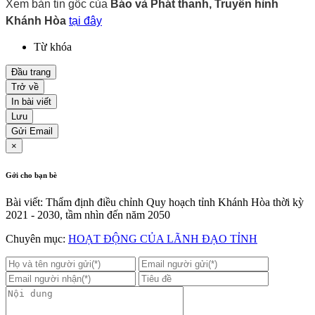
Xem bản tin gốc của
Báo và Phát thanh, Truyền hình
Khánh Hòa
tại đây
Từ khóa
Đầu trang
Trở về
In bài viết
Lưu
Gửi Email
×
Gởi cho bạn bè
Bài viết: Thẩm định điều chỉnh Quy hoạch tỉnh Khánh Hòa thời kỳ
2021 - 2030, tầm nhìn đến năm 2050
Chuyên mục:
HOẠT ĐỘNG CỦA LÃNH ĐẠO TỈNH