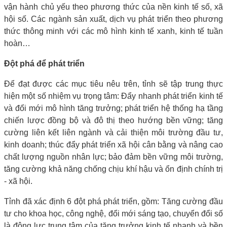
vận hành chủ yếu theo phương thức của nền kinh tế số, xã
hội số. Các ngành sản xuất, dịch vụ phát triển theo phương
thức thông minh với các mô hình kinh tế xanh, kinh tế tuần
hoàn…
Đột phá để phát triển
Để đạt được các mục tiêu nêu trên, tỉnh sẽ tập trung thực
hiện một số nhiệm vụ trọng tâm: Đẩy nhanh phát triển kinh tế
và đổi mới mô hình tăng trưởng; phát triển hệ thống hạ tầng
chiến lược đồng bộ và đô thị theo hướng bền vững; tăng
cường liên kết liên ngành và cải thiện môi trường đầu tư,
kinh doanh; thúc đẩy phát triển xã hội cân bằng và nâng cao
chất lượng nguồn nhân lực; bảo đảm bền vững môi trường,
tăng cường khả năng chống chịu khí hậu và ổn định chính trị
- xã hội.
Tỉnh đã xác định 6 đột phá phát triển, gồm: Tăng cường đầu
tư cho khoa học, công nghệ, đổi mới sáng tạo, chuyển đổi số
là động lực trung tâm của tăng trưởng kinh tế nhanh và bền