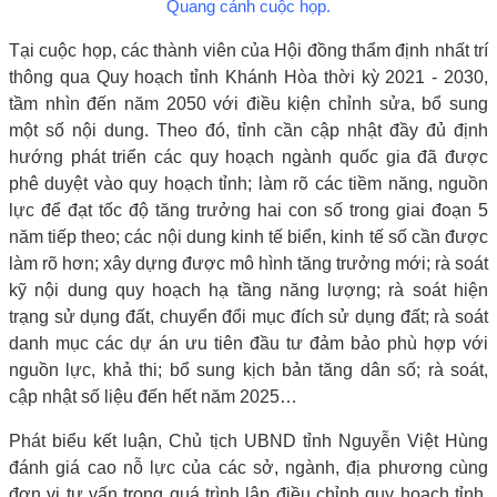
Quang cảnh cuộc họp.
Tại cuộc họp, các thành viên của Hội đồng thẩm định nhất trí
thông qua Quy hoạch tỉnh Khánh Hòa thời kỳ 2021 - 2030,
tầm nhìn đến năm 2050 với điều kiện chỉnh sửa, bổ sung
một số nội dung. Theo đó, tỉnh cần cập nhật đầy đủ định
hướng phát triển các quy hoạch ngành quốc gia đã được
phê duyệt vào quy hoạch tỉnh; làm rõ các tiềm năng, nguồn
lực để đạt tốc độ tăng trưởng hai con số trong giai đoạn 5
năm tiếp theo; các nội dung kinh tế biển, kinh tế số cần được
làm rõ hơn; xây dựng được mô hình tăng trưởng mới; rà soát
kỹ nội dung quy hoạch hạ tầng năng lượng; rà soát hiện
trạng sử dụng đất, chuyển đổi mục đích sử dụng đất; rà soát
danh mục các dự án ưu tiên đầu tư đảm bảo phù hợp với
nguồn lực, khả thi; bổ sung kịch bản tăng dân số; rà soát,
cập nhật số liệu đến hết năm 2025…
Phát biểu kết luận, Chủ tịch UBND tỉnh Nguyễn Việt Hùng
đánh giá cao nỗ lực của các sở, ngành, địa phương cùng
đơn vị tư vấn trong quá trình lập điều chỉnh quy hoạch tỉnh.