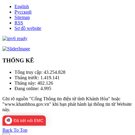
English
Русский
Sitemap
RSS
Sơ đồ website
THỐNG KÊ
Tổng truy cập:
43.254.828
Tháng trước:
1.419.141
Tháng này:
402.126
Đang online:
4.995
Ghi rõ nguồn "Cổng Thông tin điện tử tỉnh Khánh Hòa" hoặc
"www.khanhhoa.gov.vn" khi bạn phát hành lại thông tin từ Website
này.
Đã kết nối EMC
Back To Top