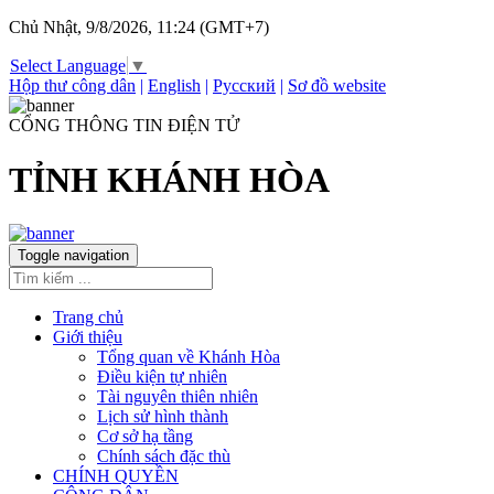
Chủ Nhật, 9/8/2026, 11:24 (GMT+7)
Select Language
▼
Hộp thư công dân
|
English
|
Русский
|
Sơ đồ website
CỔNG THÔNG TIN ĐIỆN TỬ
TỈNH KHÁNH HÒA
Toggle navigation
Trang chủ
Giới thiệu
Tổng quan về Khánh Hòa
Điều kiện tự nhiên
Tài nguyên thiên nhiên
Lịch sử hình thành
Cơ sở hạ tầng
Chính sách đặc thù
CHÍNH QUYỀN