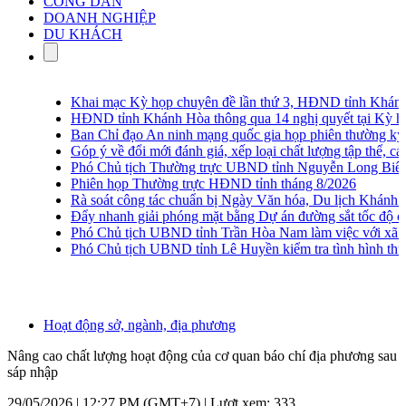
CÔNG DÂN
DOANH NGHIỆP
DU KHÁCH
Khai mạc Kỳ họp chuyên đề lần thứ 3, HĐND tỉnh Khánh 
HĐND tỉnh Khánh Hòa thông qua 14 nghị quyết tại Kỳ họp 
Ban Chỉ đạo An ninh mạng quốc gia họp phiên thường kỳ lầ
Góp ý về đổi mới đánh giá, xếp loại chất lượng tập thể, cá n
Phó Chủ tịch Thường trực UBND tỉnh Nguyễn Long Biên khảo
Phiên họp Thường trực HĐND tỉnh tháng 8/2026
Rà soát công tác chuẩn bị Ngày Văn hóa, Du lịch Khánh H
Đẩy nhanh giải phóng mặt bằng Dự án đường sắt tốc độ ca
Phó Chủ tịch UBND tỉnh Trần Hòa Nam làm việc với xã Vạ
Phó Chủ tịch UBND tỉnh Lê Huyền kiểm tra tình hình thu g
Hoạt động sở, ngành, địa phương
Nâng cao chất lượng hoạt động của cơ quan báo chí địa phương sau
sáp nhập
29/05/2026 | 12:27 PM (GMT+7) |
Lượt xem: 333