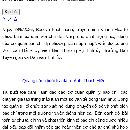
Đọc bài
+
-
A
A
A
Ngày 29/5/2026, Báo và Phát thanh, Truyền hình Khánh Hòa tổ
chức buổi tọa đàm với chủ đề “Nâng cao chất lượng hoạt động
của cơ quan báo chí địa phương sau sáp nhập
”
. Đến dự có ông
Võ Hoàn Hải - Ủy viên Ban Thường vụ Tỉnh ủy, Trưởng Ban
Tuyên giáo và Dân vận Tỉnh ủy.
Quang cảnh buổi tọa đàm (Ảnh: Thanh Hiền).
Tại buổi tọa đàm, lãnh đạo các cơ quan quản lý báo chí, các
chuyên gia tập trung thảo luận một số vấn đề trọng tâm như: Công
tác quản trị; tổ chức sản xuất nội dung; chuyển đổi số và phát triển
báo chí trong môi trường truyền thông hiện đại. Bên cạnh đó, bài
toán tự chủ tài chính và phát triển kinh tế báo chí cũng được nhiều
đại biểu trao đổi nhằm tiếp tục hoàn thiện cơ chế tự chủ phù hợp