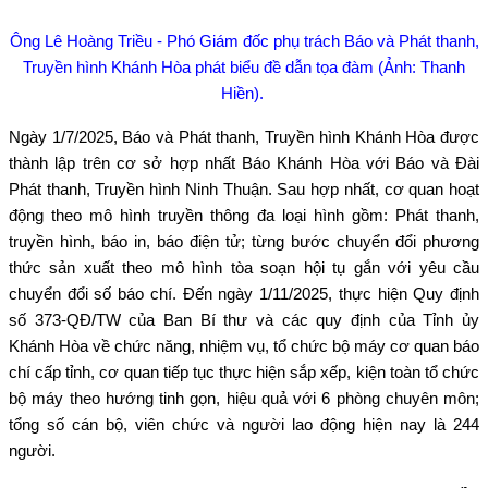
Ông Lê Hoàng Triều - Phó Giám đốc phụ trách Báo và Phát thanh,
Truyền hình Khánh Hòa phát biểu đề dẫn tọa đàm (Ảnh: Thanh
Hiền).
Ngày 1/7/2025, Báo và Phát thanh, Truyền hình Khánh Hòa được
thành lập trên cơ sở hợp nhất Báo Khánh Hòa với Báo và Đài
Phát thanh, Truyền hình Ninh Thuận. Sau hợp nhất, cơ quan hoạt
động theo mô hình truyền thông đa loại hình gồm: Phát thanh,
truyền hình, báo in, báo điện tử; từng bước chuyển đổi phương
thức sản xuất theo mô hình tòa soạn hội tụ gắn với yêu cầu
chuyển đổi số báo chí. Đến ngày 1/11/2025, thực hiện Quy định
số 373-QĐ/TW của Ban Bí thư và các quy định của Tỉnh ủy
Khánh Hòa về chức năng, nhiệm vụ, tổ chức bộ máy cơ quan báo
chí cấp tỉnh, cơ quan tiếp tục thực hiện sắp xếp, kiện toàn tổ chức
bộ máy theo hướng tinh gọn, hiệu quả với 6 phòng chuyên môn;
tổng số cán bộ, viên chức và người lao động hiện nay là 244
người.