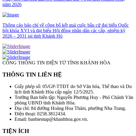
năm 2026
Thông cáo báo chí về công bố kết quả cuộc bầu cử đại biểu Quốc
hội khóa XVI và đại biểu Hội đồng nhân dân các cấp, nhiệm kỳ
2026 – 2031 tại tỉnh Khánh Hò
CỔNG THÔNG TIN ĐIỆN TỬ TỈNH KHÁNH HÒA
THÔNG TIN LIÊN HỆ
Giấy phép số: 05/GP-TTĐT do Sở Văn hóa, Thể thao và Du
lịch tỉnh Khánh Hòa cấp ngày 12/5/2025.
Trưởng Ban biên tập: Nguyễn Phương Huy - Phó Chánh Văn
phòng UBND tỉnh Khánh Hòa.
Địa chỉ: 84 đường Hoàng Hoa Thám, phường Nha Trang.
Điện thoại: 0258.3812434.
Email: banbientap@khanhhoa.gov.vn.
TIỆN ÍCH