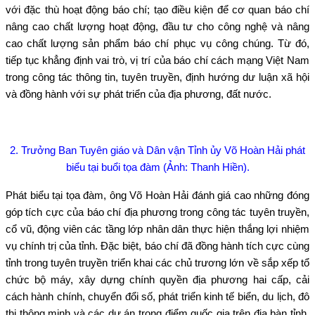
với đặc thù hoạt động báo chí; tạo điều kiện để cơ quan báo chí
nâng cao chất lượng hoạt động, đầu tư cho công nghệ và nâng
cao chất lượng sản phẩm báo chí phục vụ công chúng. Từ đó,
tiếp tục khẳng định vai trò, vị trí của báo chí cách mạng Việt Nam
trong công tác thông tin, tuyên truyền, định hướng dư luận xã hội
và đồng hành với sự phát triển của địa phương, đất nước.
2. Trưởng Ban Tuyên giáo và Dân vận Tỉnh ủy Võ Hoàn Hải phát
biểu tại buổi tọa đàm (Ảnh: Thanh Hiền).
Phát biểu tại tọa đàm, ông Võ Hoàn Hải đánh giá cao những đóng
góp tích cực của
báo chí địa phương trong công tác tuyên truyền,
cổ vũ, động viên các tầng lớp nhân dân thực hiện thắng lợi nhiệm
vụ chính trị của tỉnh.
Đặc biệt, báo chí đã đồng hành tích cực cùng
tỉnh trong tuyên truyền triển khai các chủ trương lớn về sắp xếp tổ
chức bộ máy, xây dựng chính quyền địa phương hai cấp, cải
cách hành chính, chuyển đổi số, phát triển kinh tế biển, du lịch, đô
thị thông minh và các dự án trọng điểm quốc gia trên địa bàn tỉnh.