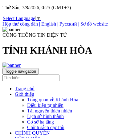
Thứ Sáu, 7/8/2026, 0:25 (GMT+7)
Select Language
▼
Hộp thư công dân
|
English
|
Русский
|
Sơ đồ website
CỔNG THÔNG TIN ĐIỆN TỬ
TỈNH KHÁNH HÒA
Toggle navigation
Trang chủ
Giới thiệu
Tổng quan về Khánh Hòa
Điều kiện tự nhiên
Tài nguyên thiên nhiên
Lịch sử hình thành
Cơ sở hạ tầng
Chính sách đặc thù
CHÍNH QUYỀN