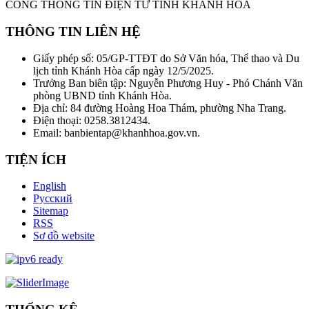
CỔNG THÔNG TIN ĐIỆN TỬ TỈNH KHÁNH HÒA
THÔNG TIN LIÊN HỆ
Giấy phép số: 05/GP-TTĐT do Sở Văn hóa, Thể thao và Du
lịch tỉnh Khánh Hòa cấp ngày 12/5/2025.
Trưởng Ban biên tập: Nguyễn Phương Huy - Phó Chánh Văn
phòng UBND tỉnh Khánh Hòa.
Địa chỉ: 84 đường Hoàng Hoa Thám, phường Nha Trang.
Điện thoại: 0258.3812434.
Email: banbientap@khanhhoa.gov.vn.
TIỆN ÍCH
English
Русский
Sitemap
RSS
Sơ đồ website