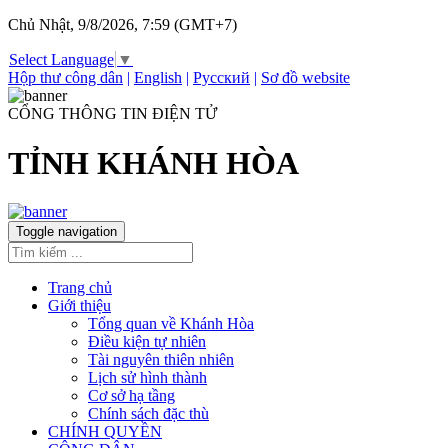
Chủ Nhật, 9/8/2026, 7:59 (GMT+7)
Select Language
▼
Hộp thư công dân
|
English
|
Русский
|
Sơ đồ website
CỔNG THÔNG TIN ĐIỆN TỬ
TỈNH KHÁNH HÒA
Toggle navigation
Trang chủ
Giới thiệu
Tổng quan về Khánh Hòa
Điều kiện tự nhiên
Tài nguyên thiên nhiên
Lịch sử hình thành
Cơ sở hạ tầng
Chính sách đặc thù
CHÍNH QUYỀN