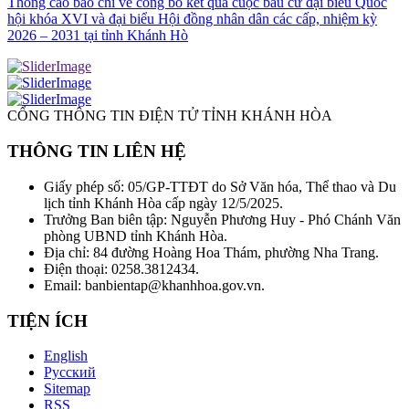
Thông cáo báo chí về công bố kết quả cuộc bầu cử đại biểu Quốc
hội khóa XVI và đại biểu Hội đồng nhân dân các cấp, nhiệm kỳ
2026 – 2031 tại tỉnh Khánh Hò
CỔNG THÔNG TIN ĐIỆN TỬ TỈNH KHÁNH HÒA
THÔNG TIN LIÊN HỆ
Giấy phép số: 05/GP-TTĐT do Sở Văn hóa, Thể thao và Du
lịch tỉnh Khánh Hòa cấp ngày 12/5/2025.
Trưởng Ban biên tập: Nguyễn Phương Huy - Phó Chánh Văn
phòng UBND tỉnh Khánh Hòa.
Địa chỉ: 84 đường Hoàng Hoa Thám, phường Nha Trang.
Điện thoại: 0258.3812434.
Email: banbientap@khanhhoa.gov.vn.
TIỆN ÍCH
English
Русский
Sitemap
RSS