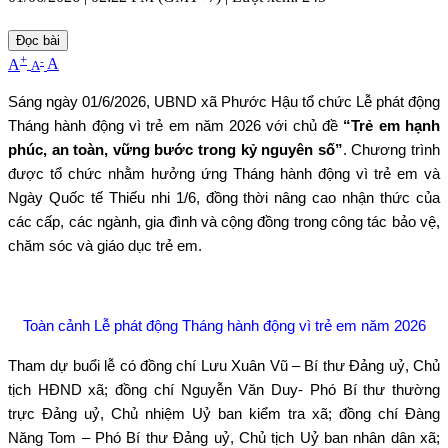
Đọc bài
+
-
A
A
A
Sáng ngày 01/6/2026, UBND xã Phước Hậu tổ chức Lễ phát động
Tháng hành động vì trẻ em năm 2026 với chủ đề
“Trẻ em hạnh
phúc, an toàn, vững bước trong kỷ nguyên số”
. Chương trình
được tổ chức nhằm hưởng ứng Tháng hành động vì trẻ em và
Ngày Quốc tế Thiếu nhi 1/6, đồng thời nâng cao nhận thức của
các cấp, các ngành, gia đình và cộng đồng trong công tác bảo vệ,
chăm sóc và giáo dục trẻ em.
Toàn cảnh Lễ phát động Tháng hành động vì trẻ em năm 2026
Tham dự buổi lễ có đồng chí Lưu Xuân Vũ – Bí thư Đảng uỷ, Chủ
tịch HĐND xã; đồng chí Nguyễn Văn Duy- Phó Bí thư thường
trực Đảng uỷ, Chủ nhiệm Uỷ ban kiểm tra xã; đồng chí Đàng
Năng Tom – Phó Bí thư Đảng uỷ, Chủ tịch Uỷ ban nhân dân xã;