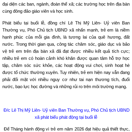
đại diện các ban, ngành, đoàn thể xã; các trường học trên địa bàn
cùng đông đảo giáo viên và học sinh.
Phát biểu tại buổi lễ, đồng chí Lê Thị Mỹ Liên- Uỷ viên Ban
Thường vụ, Phó Chủ tịch UBND xã nhấn mạnh, trẻ em là niềm
hạnh phúc của mỗi gia đình, là tương lai của quê hương, đất
nước. Trong thời gian qua, công tác chăm sóc, giáo dục và bảo
vệ trẻ em trên địa bàn xã đã đạt được nhiều kết quả tích cực;
nhiều trẻ em có hoàn cảnh khó khăn được quan tâm hỗ trợ học
tập, chăm sóc sức khỏe, các hoạt động vui chơi, sinh hoạt hè
được tổ chức thường xuyên. Tuy nhiên, trẻ em hiện nay vẫn đang
phải đối mặt với nhiều nguy cơ như tai nạn thương tích, đuối
nước, bạo lực học đường và những rủi ro trên môi trường mạng.
Đ/c Lê Thị Mỹ Liên- Uỷ viên Ban Thường vụ, Phó Chủ tịch UBND
xã phát biểu phát động tại buổi lễ
Để Tháng hành động vì trẻ em năm 2026 đạt hiệu quả thiết thực,