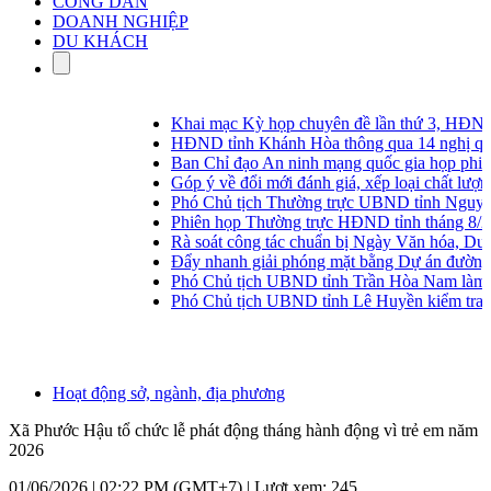
CÔNG DÂN
DOANH NGHIỆP
DU KHÁCH
Khai mạc Kỳ họp chuyên đề lần thứ 3, HĐND 
HĐND tỉnh Khánh Hòa thông qua 14 nghị quyết
Ban Chỉ đạo An ninh mạng quốc gia họp phiên 
Góp ý về đổi mới đánh giá, xếp loại chất lượng t
Phó Chủ tịch Thường trực UBND tỉnh Nguyễn Lo
Phiên họp Thường trực HĐND tỉnh tháng 8/20
Rà soát công tác chuẩn bị Ngày Văn hóa, Du l
Đẩy nhanh giải phóng mặt bằng Dự án đường s
Phó Chủ tịch UBND tỉnh Trần Hòa Nam làm vi
Phó Chủ tịch UBND tỉnh Lê Huyền kiểm tra tìn
Hoạt động sở, ngành, địa phương
Xã Phước Hậu tổ chức lễ phát động tháng hành động vì trẻ em năm
2026
01/06/2026 | 02:22 PM (GMT+7) |
Lượt xem: 245