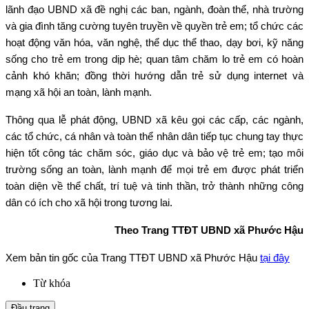
lãnh đạo UBND xã đề nghị các ban, ngành, đoàn thể, nhà trường
và gia đình tăng cường tuyên truyền về quyền trẻ em; tổ chức các
hoạt động văn hóa, văn nghệ, thể dục thể thao, dạy bơi, kỹ năng
sống cho trẻ em trong dịp hè; quan tâm chăm lo trẻ em có hoàn
cảnh khó khăn; đồng thời hướng dẫn trẻ sử dụng internet và
mạng xã hội an toàn, lành mạnh.
Thông qua lễ phát động, UBND xã kêu gọi các cấp, các ngành,
các tổ chức, cá nhân và toàn thể nhân dân tiếp tục chung tay thực
hiện tốt công tác chăm sóc, giáo dục và bảo vệ trẻ em; tạo môi
trường sống an toàn, lành mạnh để mọi trẻ em được phát triển
toàn diện về thể chất, trí tuệ và tinh thần, trở thành những công
dân có ích cho xã hội trong tương lai.
Theo Trang TTĐT UBND xã Phước Hậu
Xem bản tin gốc của Trang TTĐT UBND xã Phước Hậu
tại đây
Từ khóa
Đầu trang