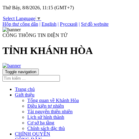
Thứ Bảy, 8/8/2026, 11:15 (GMT+7)
Select Language
▼
Hộp thư công dân
|
English
|
Русский
|
Sơ đồ website
CỔNG THÔNG TIN ĐIỆN TỬ
TỈNH KHÁNH HÒA
Toggle navigation
Trang chủ
Giới thiệu
Tổng quan về Khánh Hòa
Điều kiện tự nhiên
Tài nguyên thiên nhiên
Lịch sử hình thành
Cơ sở hạ tầng
Chính sách đặc thù
CHÍNH QUYỀN