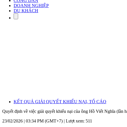
CÔNG DÂN
DOANH NGHIỆP
DU KHÁCH
KẾT QUẢ GIẢI QUYẾT KHIẾU NẠI, TỐ CÁO
Quyết định về việc giải quyết khiếu nại của ông Hồ Viết Nghĩa (lần h
23/02/2026 | 03:34 PM (GMT+7) |
Lượt xem: 511