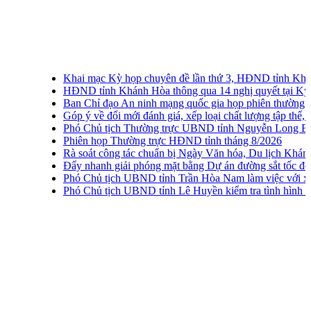
Khai mạc Kỳ họp chuyên đề lần thứ 3, HĐND tỉnh Khánh 
HĐND tỉnh Khánh Hòa thông qua 14 nghị quyết tại Kỳ họp 
Ban Chỉ đạo An ninh mạng quốc gia họp phiên thường kỳ lầ
Góp ý về đổi mới đánh giá, xếp loại chất lượng tập thể, cá nh
Phó Chủ tịch Thường trực UBND tỉnh Nguyễn Long Biên khảo
Phiên họp Thường trực HĐND tỉnh tháng 8/2026
Rà soát công tác chuẩn bị Ngày Văn hóa, Du lịch Khánh Hò
Đẩy nhanh giải phóng mặt bằng Dự án đường sắt tốc độ ca
Phó Chủ tịch UBND tỉnh Trần Hòa Nam làm việc với xã Vạ
Phó Chủ tịch UBND tỉnh Lê Huyền kiểm tra tình hình thu g