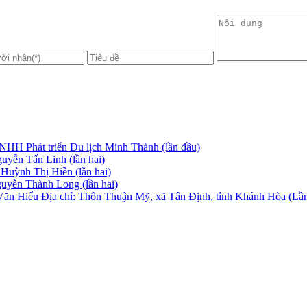
TNHH Phát triển Du lịch Minh Thành (lần đầu)
guyễn Tấn Linh (lần hai)
 Huỳnh Thị Hiền (lần hai)
Nguyễn Thành Long (lần hai)
 Văn Hiểu Địa chỉ: Thôn Thuận Mỹ, xã Tân Định, tỉnh Khánh Hòa (Lần