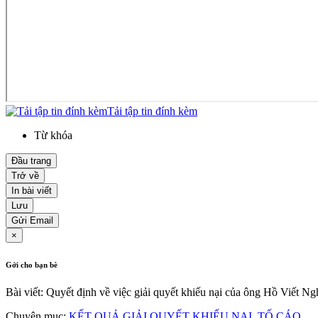
Tải tập tin đính kèm
Từ khóa
Đầu trang
Trở về
In bài viết
Lưu
Gửi Email
×
Gởi cho bạn bè
Bài viết: Quyết định về việc giải quyết khiếu nại của ông Hồ Viết Ngh
Chuyên mục:
KẾT QUẢ GIẢI QUYẾT KHIẾU NẠI, TỐ CÁO