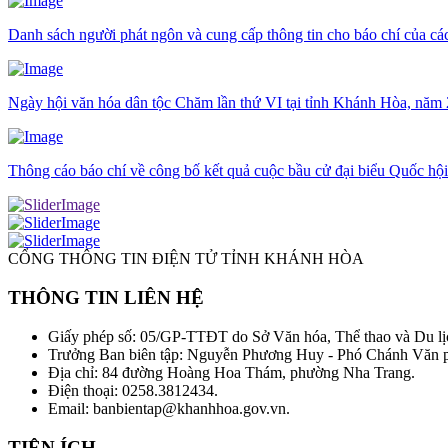
Danh sách người phát ngôn và cung cấp thông tin cho báo chí của c
Ngày hội văn hóa dân tộc Chăm lần thứ VI tại tỉnh Khánh Hòa, năm
Thông cáo báo chí về công bố kết quả cuộc bầu cử đại biểu Quốc hộ
CỔNG THÔNG TIN ĐIỆN TỬ TỈNH KHÁNH HÒA
THÔNG TIN LIÊN HỆ
Giấy phép số: 05/GP-TTĐT do Sở Văn hóa, Thể thao và Du lị
Trưởng Ban biên tập: Nguyễn Phương Huy - Phó Chánh Văn
Địa chỉ: 84 đường Hoàng Hoa Thám, phường Nha Trang.
Điện thoại: 0258.3812434.
Email: banbientap@khanhhoa.gov.vn.
TIỆN ÍCH