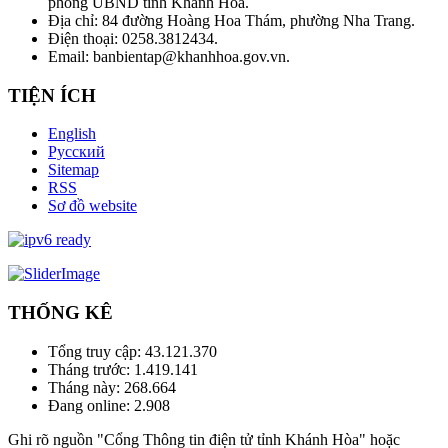
phòng UBND tỉnh Khánh Hòa.
Địa chỉ: 84 đường Hoàng Hoa Thám, phường Nha Trang.
Điện thoại: 0258.3812434.
Email: banbientap@khanhhoa.gov.vn.
TIỆN ÍCH
English
Русский
Sitemap
RSS
Sơ đồ website
THỐNG KÊ
Tổng truy cập:
43.121.370
Tháng trước:
1.419.141
Tháng này:
268.664
Đang online:
2.908
Ghi rõ nguồn "Cổng Thông tin điện tử tỉnh Khánh Hòa" hoặc