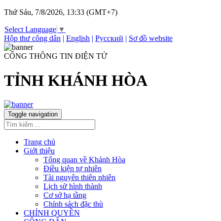
Thứ Sáu, 7/8/2026, 13:33 (GMT+7)
Select Language
▼
Hộp thư công dân
|
English
|
Русский
|
Sơ đồ website
CỔNG THÔNG TIN ĐIỆN TỬ
TỈNH KHÁNH HÒA
Toggle navigation
Trang chủ
Giới thiệu
Tổng quan về Khánh Hòa
Điều kiện tự nhiên
Tài nguyên thiên nhiên
Lịch sử hình thành
Cơ sở hạ tầng
Chính sách đặc thù
CHÍNH QUYỀN