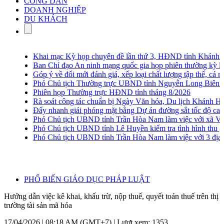
CÔNG DÂN
DOANH NGHIỆP
DU KHÁCH
Khai mạc Kỳ họp chuyên đề lần thứ 3, HĐND tỉnh Khánh Hò
Ban Chỉ đạo An ninh mạng quốc gia họp phiên thường kỳ lần 
Góp ý về đổi mới đánh giá, xếp loại chất lượng tập thể, cá nhân
Phó Chủ tịch Thường trực UBND tỉnh Nguyễn Long Biên khảo s
Phiên họp Thường trực HĐND tỉnh tháng 8/2026
Rà soát công tác chuẩn bị Ngày Văn hóa, Du lịch Khánh Hòa 
Đẩy nhanh giải phóng mặt bằng Dự án đường sắt tốc độ cao 
Phó Chủ tịch UBND tỉnh Trần Hòa Nam làm việc với xã Vạn 
Phó Chủ tịch UBND tỉnh Lê Huyền kiểm tra tình hình thu gom
Phó Chủ tịch UBND tỉnh Trần Hòa Nam làm việc với 3 địa ph
PHỔ BIẾN GIÁO DỤC PHÁP LUẬT
Hướng dẫn việc kê khai, khấu trừ, nộp thuế, quyết toán thuế trên thị
trường tài sản mã hóa
17/04/2026 | 08:18 AM (GMT+7) |
Lượt xem: 1353