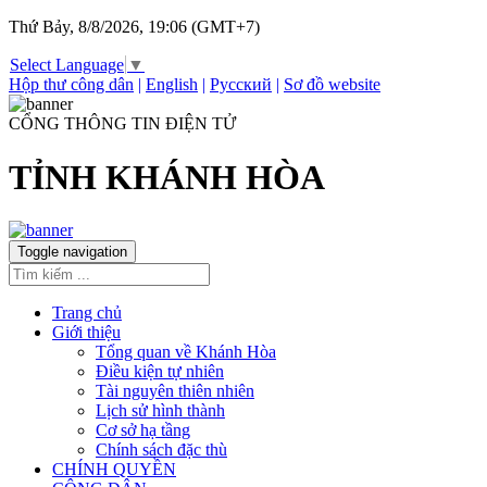
Thứ Bảy, 8/8/2026, 19:06 (GMT+7)
Select Language
▼
Hộp thư công dân
|
English
|
Русский
|
Sơ đồ website
CỔNG THÔNG TIN ĐIỆN TỬ
TỈNH KHÁNH HÒA
Toggle navigation
Trang chủ
Giới thiệu
Tổng quan về Khánh Hòa
Điều kiện tự nhiên
Tài nguyên thiên nhiên
Lịch sử hình thành
Cơ sở hạ tầng
Chính sách đặc thù
CHÍNH QUYỀN