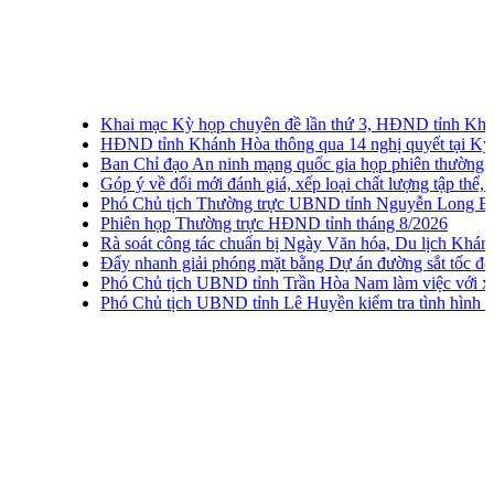
Khai mạc Kỳ họp chuyên đề lần thứ 3, HĐND tỉnh Khánh H
HĐND tỉnh Khánh Hòa thông qua 14 nghị quyết tại Kỳ họp 
Ban Chỉ đạo An ninh mạng quốc gia họp phiên thường kỳ lần
Góp ý về đổi mới đánh giá, xếp loại chất lượng tập thể, cá nh
Phó Chủ tịch Thường trực UBND tỉnh Nguyễn Long Biên khảo 
Phiên họp Thường trực HĐND tỉnh tháng 8/2026
Rà soát công tác chuẩn bị Ngày Văn hóa, Du lịch Khánh Hò
Đẩy nhanh giải phóng mặt bằng Dự án đường sắt tốc độ ca
Phó Chủ tịch UBND tỉnh Trần Hòa Nam làm việc với xã Vạ
Phó Chủ tịch UBND tỉnh Lê Huyền kiểm tra tình hình thu go