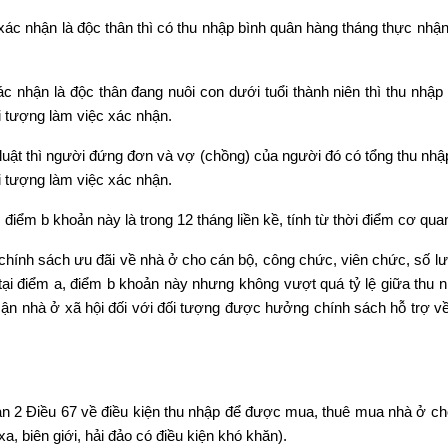
 nhận là độc thân thì có thu nhập bình quân hàng tháng thực nhận k
hận là độc thân đang nuôi con dưới tuổi thành niên thì thu nhập 
i tượng làm việc xác nhận.
uật thì người đứng đơn và vợ (chồng) của người đó có tổng thu nhập
i tượng làm việc xác nhận.
a, điểm b khoản này là trong 12 tháng liền kề, tính từ thời điểm cơ q
 chính sách ưu đãi về nhà ở cho cán bộ, công chức, viên chức, số l
tại điểm a, điểm b khoản này nhưng không vượt quá tỷ lệ giữa thu 
ận nhà ở xã hội đối với đối tượng được hưởng chính sách hỗ trợ về 
n 2 Điều 67 về điều kiện thu nhập để được mua, thuê mua nhà ở ch
, biên giới, hải đảo có điều kiện khó khăn).