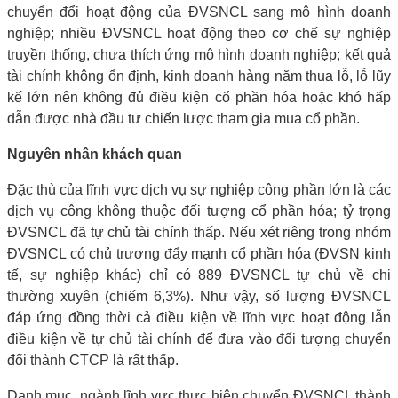
chuyển đổi hoạt động của ĐVSNCL sang mô hình doanh
nghiệp; nhiều ĐVSNCL hoạt động theo cơ chế sự nghiệp
truyền thống, chưa thích ứng mô hình doanh nghiệp; kết quả
tài chính không ổn định, kinh doanh hàng năm thua lỗ, lỗ lũy
kế lớn nên không đủ điều kiện cổ phần hóa hoặc khó hấp
dẫn được nhà đầu tư chiến lược tham gia mua cổ phần.
Nguyên nhân khách quan
Đặc thù của lĩnh vực dịch vụ sự nghiệp công phần lớn là các
dịch vụ công không thuộc đối tượng cổ phần hóa; tỷ trọng
ĐVSNCL đã tự chủ tài chính thấp. Nếu xét riêng trong nhóm
ĐVSNCL có chủ trương đẩy mạnh cổ phần hóa (ĐVSN kinh
tế, sự nghiệp khác) chỉ có 889 ĐVSNCL tự chủ về chi
thường xuyên (chiếm 6,3%). Như vậy, số lượng ĐVSNCL
đáp ứng đồng thời cả điều kiện về lĩnh vực hoạt động lẫn
điều kiện về tự chủ tài chính để đưa vào đối tượng chuyển
đổi thành CTCP là rất thấp.
Danh mục, ngành lĩnh vực thực hiện chuyển ĐVSNCL thành