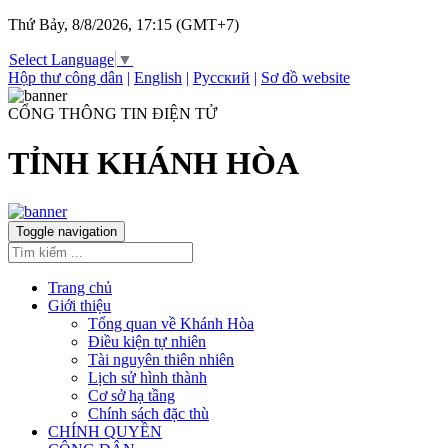
Thứ Bảy, 8/8/2026, 17:15 (GMT+7)
Select Language
▼
Hộp thư công dân
|
English
|
Русский
|
Sơ đồ website
CỔNG THÔNG TIN ĐIỆN TỬ
TỈNH KHÁNH HÒA
Toggle navigation
Trang chủ
Giới thiệu
Tổng quan về Khánh Hòa
Điều kiện tự nhiên
Tài nguyên thiên nhiên
Lịch sử hình thành
Cơ sở hạ tầng
Chính sách đặc thù
CHÍNH QUYỀN