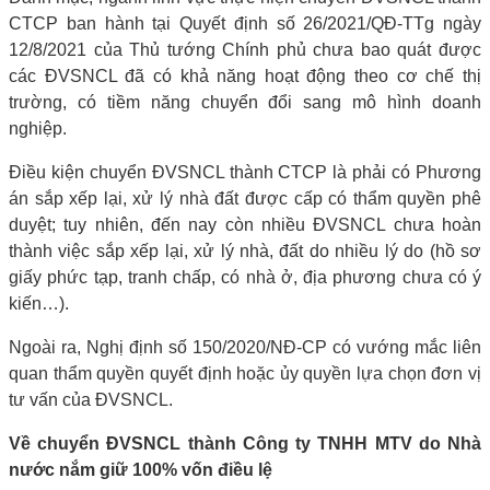
CTCP ban hành tại Quyết định số 26/2021/QĐ-TTg ngày
12/8/2021 của Thủ tướng Chính phủ chưa bao quát được
các ĐVSNCL đã có khả năng hoạt động theo cơ chế thị
trường, có tiềm năng chuyển đổi sang mô hình doanh
nghiệp.
Điều kiện chuyển ĐVSNCL thành CTCP là phải có Phương
án sắp xếp lại, xử lý nhà đất được cấp có thẩm quyền phê
duyệt; tuy nhiên, đến nay còn nhiều ĐVSNCL chưa hoàn
thành việc sắp xếp lại, xử lý nhà, đất do nhiều lý do (hồ sơ
giấy phức tạp, tranh chấp, có nhà ở, địa phương chưa có ý
kiến…).
Ngoài ra, Nghị định số 150/2020/NĐ-CP có vướng mắc liên
quan thẩm quyền quyết định hoặc ủy quyền lựa chọn đơn vị
tư vấn của ĐVSNCL.
Về chuyển ĐVSNCL thành Công ty TNHH MTV do Nhà
nước nắm giữ 100% vốn điều lệ