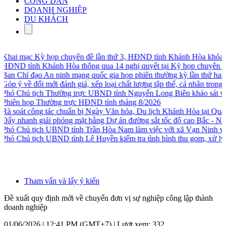
CÔNG DÂN
DOANH NGHIỆP
DU KHÁCH
ai mạc Kỳ họp chuyên đề lần thứ 3, HĐND tỉnh Khánh Hòa khóa VI
ND tỉnh Khánh Hòa thông qua 14 nghị quyết tại Kỳ họp chuyên đề l
n Chỉ đạo An ninh mạng quốc gia họp phiên thường kỳ lần thứ hai
p ý về đổi mới đánh giá, xếp loại chất lượng tập thể, cá nhân trong hệ 
ó Chủ tịch Thường trực UBND tỉnh Nguyễn Long Biên khảo sát vị trí 
iên họp Thường trực HĐND tỉnh tháng 8/2026
 soát công tác chuẩn bị Ngày Văn hóa, Du lịch Khánh Hòa tại Quảng
y nhanh giải phóng mặt bằng Dự án đường sắt tốc độ cao Bắc - Nam
ó Chủ tịch UBND tỉnh Trần Hòa Nam làm việc với xã Vạn Ninh và x
ó Chủ tịch UBND tỉnh Lê Huyền kiểm tra tình hình thu gom, xử lý rá
Tham vấn và lấy ý kiến
Đề xuất quy định mới về chuyển đơn vị sự nghiệp công lập thành
doanh nghiệp
01/06/2026 | 12:41 PM (GMT+7) |
Lượt xem: 332