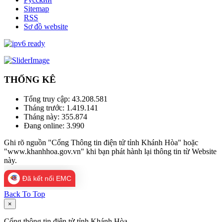
Sitemap
RSS
Sơ đồ website
THỐNG KÊ
Tổng truy cập:
43.208.581
Tháng trước:
1.419.141
Tháng này:
355.874
Đang online:
3.990
Ghi rõ nguồn "Cổng Thông tin điện tử tỉnh Khánh Hòa" hoặc
"www.khanhhoa.gov.vn" khi bạn phát hành lại thông tin từ Website
này.
Đã kết nối EMC
Back To Top
×
Cổng thông tin điện tử tỉnh Khánh Hòa.