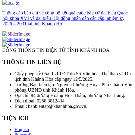
Thông cáo báo chí về công bố kết quả cuộc bầu cử đại biểu Quốc
hội khóa XVI và đại biểu Hội đồng nhân dân các cấp, nhiệm kỳ
2026 – 2031 tại tỉnh Khánh Hò
CỔNG THÔNG TIN ĐIỆN TỬ TỈNH KHÁNH HÒA
THÔNG TIN LIÊN HỆ
Giấy phép số: 05/GP-TTĐT do Sở Văn hóa, Thể thao và Du
lịch tỉnh Khánh Hòa cấp ngày 12/5/2025.
Trưởng Ban biên tập: Nguyễn Phương Huy - Phó Chánh Văn
phòng UBND tỉnh Khánh Hòa.
Địa chỉ: 84 đường Hoàng Hoa Thám, phường Nha Trang.
Điện thoại: 0258.3812434.
Email: banbientap@khanhhoa.gov.vn.
TIỆN ÍCH
English
Русский