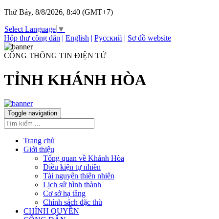
Thứ Bảy, 8/8/2026, 8:40 (GMT+7)
Select Language
▼
Hộp thư công dân
|
English
|
Русский
|
Sơ đồ website
CỔNG THÔNG TIN ĐIỆN TỬ
TỈNH KHÁNH HÒA
Toggle navigation
Trang chủ
Giới thiệu
Tổng quan về Khánh Hòa
Điều kiện tự nhiên
Tài nguyên thiên nhiên
Lịch sử hình thành
Cơ sở hạ tầng
Chính sách đặc thù
CHÍNH QUYỀN