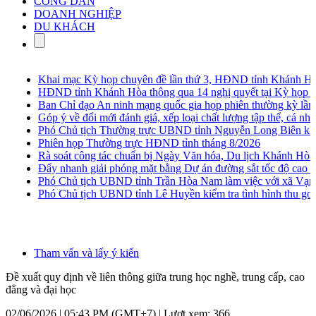
CÔNG DÂN
DOANH NGHIỆP
DU KHÁCH
Khai mạc Kỳ họp chuyên đề lần thứ 3, HĐND tỉnh Khánh Hòa 
HĐND tỉnh Khánh Hòa thông qua 14 nghị quyết tại Kỳ họp chuy
Ban Chỉ đạo An ninh mạng quốc gia họp phiên thường kỳ lần th
Góp ý về đổi mới đánh giá, xếp loại chất lượng tập thể, cá nhân t
Phó Chủ tịch Thường trực UBND tỉnh Nguyễn Long Biên khảo sát
Phiên họp Thường trực HĐND tỉnh tháng 8/2026
Rà soát công tác chuẩn bị Ngày Văn hóa, Du lịch Khánh Hòa t
Đẩy nhanh giải phóng mặt bằng Dự án đường sắt tốc độ cao Bắ
Phó Chủ tịch UBND tỉnh Trần Hòa Nam làm việc với xã Vạn Ni
Phó Chủ tịch UBND tỉnh Lê Huyền kiểm tra tình hình thu gom, 
Tham vấn và lấy ý kiến
Đề xuất quy định về liên thông giữa trung học nghề, trung cấp, cao
đẳng và đại học
02/06/2026 | 05:43 PM (GMT+7) |
Lượt xem: 366