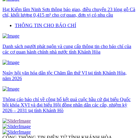
Hạt Kiểm lâm Ninh Sơn thông báo giao, điều chuyển 23 lóng gỗ Cà
chí, khối lượng 0,415 m³ cho cơ quan, đơn vị có nhu cầu
THÔNG TIN CHO BÁO CHÍ
Danh sách người phát ngôn và cung cấp thông tin cho báo chí của
các cơ quan hành chính nhà nước tỉnh Khánh Hòa
Ngày hội văn hóa dân tộc Chăm lần thứ VI tại tỉnh Khánh Hòa,
năm 2026
Thông cáo báo chí về công bố kết quả cuộc bầu cử đại biểu Quốc
hội khóa XVI và đại biểu Hội đồng nhân dân các cấp, nhiệm kỳ
2026 – 2031 tại tỉnh Khánh Hò
CỔNG THÔNG TIN ĐIỆN TỬ TỈNH KHÁNH HÒA