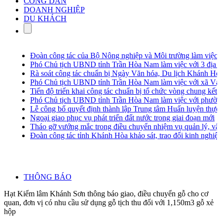
CÔNG DÂN
DOANH NGHIỆP
DU KHÁCH
Đoàn công tác của Bộ Nông nghiệp và Môi trường làm việc
Phó Chủ tịch UBND tỉnh Trần Hòa Nam làm việc với 3 địa ph
Rà soát công tác chuẩn bị Ngày Văn hóa, Du lịch Khánh Hòa 
Phó Chủ tịch UBND tỉnh Trần Hòa Nam làm việc với xã Vạn 
Tiến độ triển khai công tác chuẩn bị tổ chức vòng chung kết c
Phó Chủ tịch UBND tỉnh Trần Hòa Nam làm việc với phườn
Lễ công bố quyết định thành lập Trung tâm Huấn luyện thực h
Ngoại giao phục vụ phát triển đất nước trong giai đoạn mới
Tháo gỡ vướng mắc trong điều chuyển nhiệm vụ quản lý, vận h
Đoàn công tác tỉnh Khánh Hòa khảo sát, trao đổi kinh nghiệm t
THÔNG BÁO
Hạt Kiểm lâm Khánh Sơn thông báo giao, điều chuyển gỗ cho cơ
quan, đơn vị có nhu cầu sử dụng gỗ tịch thu đối với 1,150m3 gỗ xẻ
hộp