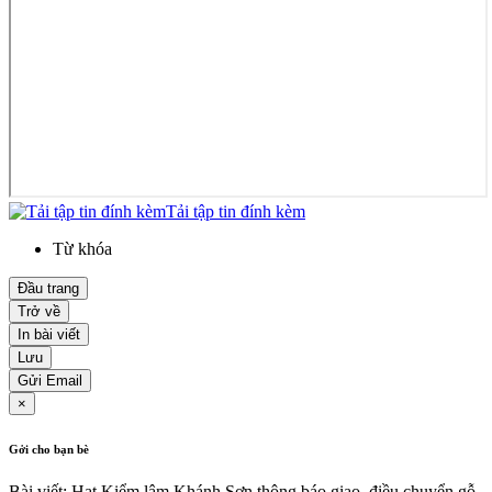
Tải tập tin đính kèm
Từ khóa
Đầu trang
Trở về
In bài viết
Lưu
Gửi Email
×
Gởi cho bạn bè
Bài viết: Hạt Kiểm lâm Khánh Sơn thông báo giao, điều chuyển gỗ