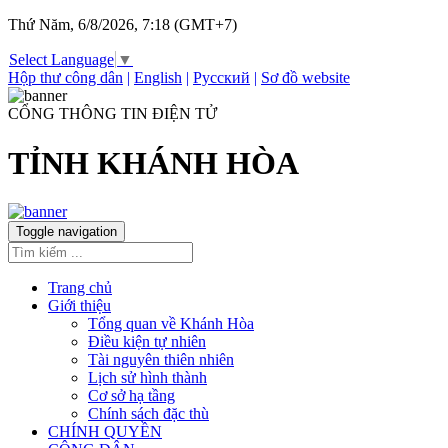
Thứ Năm, 6/8/2026, 7:18 (GMT+7)
Select Language
▼
Hộp thư công dân
|
English
|
Русский
|
Sơ đồ website
CỔNG THÔNG TIN ĐIỆN TỬ
TỈNH KHÁNH HÒA
Toggle navigation
Trang chủ
Giới thiệu
Tổng quan về Khánh Hòa
Điều kiện tự nhiên
Tài nguyên thiên nhiên
Lịch sử hình thành
Cơ sở hạ tầng
Chính sách đặc thù
CHÍNH QUYỀN