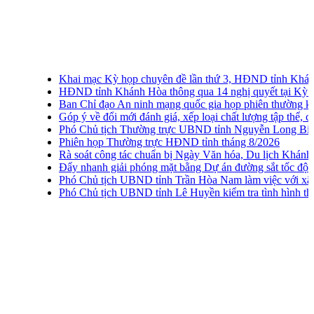
Khai mạc Kỳ họp chuyên đề lần thứ 3, HĐND tỉnh Khánh H
HĐND tỉnh Khánh Hòa thông qua 14 nghị quyết tại Kỳ họp c
Ban Chỉ đạo An ninh mạng quốc gia họp phiên thường kỳ lần
Góp ý về đổi mới đánh giá, xếp loại chất lượng tập thể, cá nhâ
Phó Chủ tịch Thường trực UBND tỉnh Nguyễn Long Biên khảo 
Phiên họp Thường trực HĐND tỉnh tháng 8/2026
Rà soát công tác chuẩn bị Ngày Văn hóa, Du lịch Khánh Hòa
Đẩy nhanh giải phóng mặt bằng Dự án đường sắt tốc độ cao
Phó Chủ tịch UBND tỉnh Trần Hòa Nam làm việc với xã Vạn
Phó Chủ tịch UBND tỉnh Lê Huyền kiểm tra tình hình thu go