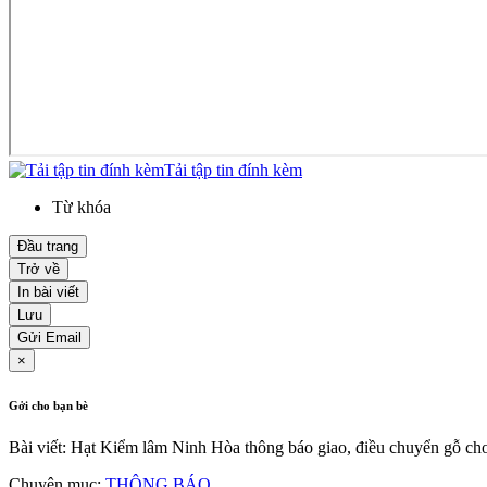
Tải tập tin đính kèm
Từ khóa
Đầu trang
Trở về
In bài viết
Lưu
Gửi Email
×
Gởi cho bạn bè
Bài viết: Hạt Kiểm lâm Ninh Hòa thông báo giao, điều chuyển gỗ cho 
Chuyên mục:
THÔNG BÁO