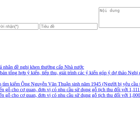
cá nhân đề nghị khen thưởng cấp Nhà nước
ản tổng hợp ý kiến, tiếp thu, giải trình các ý kiến góp ý dự thảo Ngh
 tìm kiếm Ông Nguyễn Văn Thuận sinh năm 1945 (Người bị yêu cầu tu
 gỗ cho cơ quan, đơn vị có nhu cầu sử dụng gỗ tịch thu đối với 1,111
n gỗ cho cơ quan, đơn vị có nhu cầu sử dụng gỗ tịch thu đối với 1,00