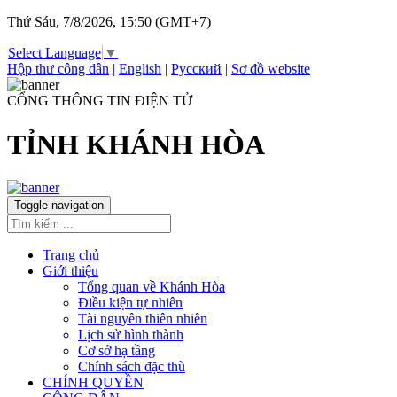
Thứ Sáu, 7/8/2026, 15:50 (GMT+7)
Select Language
▼
Hộp thư công dân
|
English
|
Русский
|
Sơ đồ website
CỔNG THÔNG TIN ĐIỆN TỬ
TỈNH KHÁNH HÒA
Toggle navigation
Trang chủ
Giới thiệu
Tổng quan về Khánh Hòa
Điều kiện tự nhiên
Tài nguyên thiên nhiên
Lịch sử hình thành
Cơ sở hạ tầng
Chính sách đặc thù
CHÍNH QUYỀN