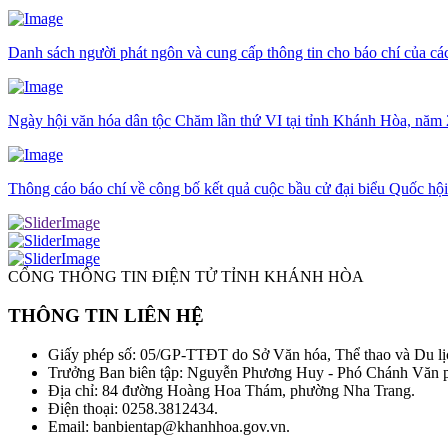
Danh sách người phát ngôn và cung cấp thông tin cho báo chí của c
Ngày hội văn hóa dân tộc Chăm lần thứ VI tại tỉnh Khánh Hòa, năm
Thông cáo báo chí về công bố kết quả cuộc bầu cử đại biểu Quốc hộ
CỔNG THÔNG TIN ĐIỆN TỬ TỈNH KHÁNH HÒA
THÔNG TIN LIÊN HỆ
Giấy phép số: 05/GP-TTĐT do Sở Văn hóa, Thể thao và Du lị
Trưởng Ban biên tập: Nguyễn Phương Huy - Phó Chánh Văn
Địa chỉ: 84 đường Hoàng Hoa Thám, phường Nha Trang.
Điện thoại: 0258.3812434.
Email: banbientap@khanhhoa.gov.vn.