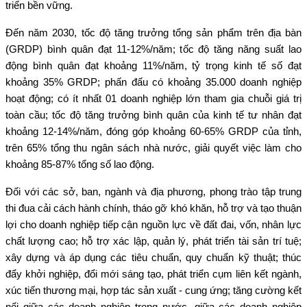
triển bền vững.
Đến năm 2030, tốc độ tăng trưởng tổng sản phẩm trên địa bàn
(GRDP) bình quân đạt 11-12%/năm; tốc độ tăng năng suất lao
động bình quân đạt khoảng 11%/năm, tỷ trọng kinh tế số đạt
khoảng 35% GRDP; phấn đấu có khoảng 35.000 doanh nghiệp
hoạt động; có ít nhất 01 doanh nghiệp lớn tham gia chuỗi giá trị
toàn cầu; tốc độ tăng trưởng bình quân của kinh tế tư nhân đạt
khoảng 12-14%/năm, đóng góp khoảng 60-65% GRDP của tỉnh,
trên 65% tổng thu ngân sách nhà nước, giải quyết việc làm cho
khoảng 85-87% tổng số lao động.
Đối với các sở, ban, ngành và địa phương, phong trào tập trung
thi đua cải cách hành chính, tháo gỡ khó khăn, hỗ trợ và tạo thuận
lợi cho doanh nghiệp tiếp cận nguồn lực về đất đai, vốn, nhân lực
chất lượng cao; hỗ trợ xác lập, quản lý, phát triển tài sản trí tuệ;
xây dựng và áp dụng các tiêu chuẩn, quy chuẩn kỹ thuật; thúc
đẩy khởi nghiệp, đổi mới sáng tạo, phát triển cụm liên kết ngành,
xúc tiến thương mại, hợp tác sản xuất - cung ứng; tăng cường kết
nối giữa các doanh nghiệp trong nước, giữa các doanh nghiệp