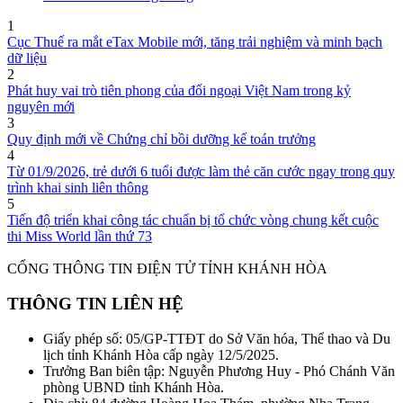
1
Cục Thuế ra mắt eTax Mobile mới, tăng trải nghiệm và minh bạch
dữ liệu
2
Phát huy vai trò tiên phong của đối ngoại Việt Nam trong kỷ
nguyên mới
3
Quy định mới về Chứng chỉ bồi dưỡng kế toán trưởng
4
Từ 01/9/2026, trẻ dưới 6 tuổi được làm thẻ căn cước ngay trong quy
trình khai sinh liên thông
5
Tiến độ triển khai công tác chuẩn bị tổ chức vòng chung kết cuộc
thi Miss World lần thứ 73
CỔNG THÔNG TIN ĐIỆN TỬ TỈNH KHÁNH HÒA
THÔNG TIN LIÊN HỆ
Giấy phép số: 05/GP-TTĐT do Sở Văn hóa, Thể thao và Du
lịch tỉnh Khánh Hòa cấp ngày 12/5/2025.
Trưởng Ban biên tập: Nguyễn Phương Huy - Phó Chánh Văn
phòng UBND tỉnh Khánh Hòa.