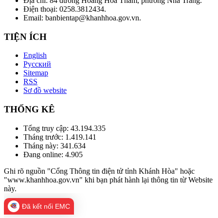
Địa chỉ: 84 đường Hoàng Hoa Thám, phường Nha Trang.
Điện thoại: 0258.3812434.
Email: banbientap@khanhhoa.gov.vn.
TIỆN ÍCH
English
Русский
Sitemap
RSS
Sơ đồ website
THỐNG KÊ
Tổng truy cập:
43.194.335
Tháng trước:
1.419.141
Tháng này:
341.634
Đang online:
4.905
Ghi rõ nguồn "Cổng Thông tin điện tử tỉnh Khánh Hòa" hoặc
"www.khanhhoa.gov.vn" khi bạn phát hành lại thông tin từ Website
này.
Đã kết nối EMC