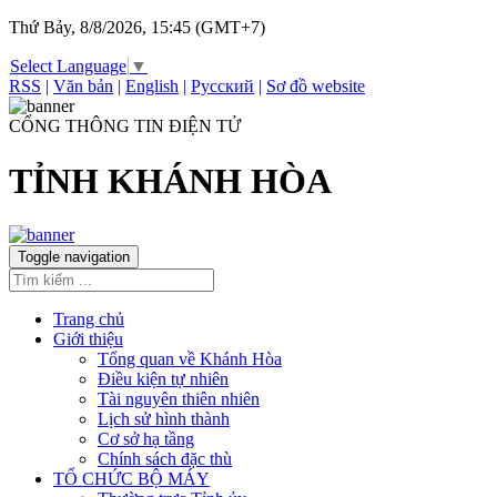
Thứ Bảy, 8/8/2026, 15:45 (GMT+7)
Select Language
▼
RSS
|
Văn bản
|
English
|
Русский
|
Sơ đồ website
CỔNG THÔNG TIN ĐIỆN TỬ
TỈNH KHÁNH HÒA
Toggle navigation
Trang chủ
Giới thiệu
Tổng quan về Khánh Hòa
Điều kiện tự nhiên
Tài nguyên thiên nhiên
Lịch sử hình thành
Cơ sở hạ tầng
Chính sách đặc thù
TỔ CHỨC BỘ MÁY