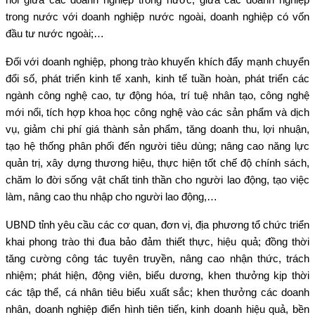
trong nước với doanh nghiệp nước ngoài, doanh nghiệp có vốn
đầu tư nước ngoài;…
Đối với doanh nghiệp, phong trào khuyến khích đẩy mạnh chuyển
đổi số, phát triển kinh tế xanh, kinh tế tuần hoàn, phát triển các
ngành công nghệ cao, tự động hóa, trí tuệ nhân tạo, công nghệ
mới nổi, tích hợp khoa học công nghệ vào các sản phẩm và dịch
vụ, giảm chi phí giá thành sản phẩm, tăng doanh thu, lợi nhuận,
tạo hệ thống phân phối đến người tiêu dùng; nâng cao năng lực
quản trị, xây dựng thương hiệu, thực hiện tốt chế độ chính sách,
chăm lo đời sống vật chất tinh thần cho người lao động, tạo việc
làm, nâng cao thu nhập cho người lao động,…
UBND tỉnh yêu cầu các cơ quan, đơn vị, địa phương tổ chức triển
khai phong trào thi đua bảo đảm thiết thực, hiệu quả; đồng thời
tăng cường công tác tuyên truyền, nâng cao nhận thức, trách
nhiệm; phát hiện, động viên, biểu dương, khen thưởng kịp thời
các tập thể, cá nhân tiêu biểu xuất sắc; khen thưởng các doanh
nhân, doanh nghiệp điển hình tiên tiến, kinh doanh hiệu quả, bền