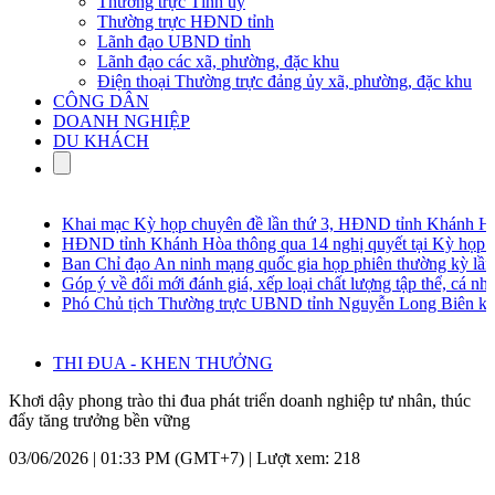
Thường trực Tỉnh ủy
Thường trực HĐND tỉnh
Lãnh đạo UBND tỉnh
Lãnh đạo các xã, phường, đặc khu
Điện thoại Thường trực đảng ủy xã, phường, đặc khu
CÔNG DÂN
DOANH NGHIỆP
DU KHÁCH
Khai mạc Kỳ họp chuyên đề lần thứ 3, HĐND tỉnh Khánh Hòa
HĐND tỉnh Khánh Hòa thông qua 14 nghị quyết tại Kỳ họp chu
Ban Chỉ đạo An ninh mạng quốc gia họp phiên thường kỳ lần t
Góp ý về đổi mới đánh giá, xếp loại chất lượng tập thể, cá nhân
Phó Chủ tịch Thường trực UBND tỉnh Nguyễn Long Biên khảo sá
THI ĐUA - KHEN THƯỞNG
Khơi dậy phong trào thi đua phát triển doanh nghiệp tư nhân, thúc
đẩy tăng trưởng bền vững
03/06/2026 | 01:33 PM (GMT+7) |
Lượt xem: 218