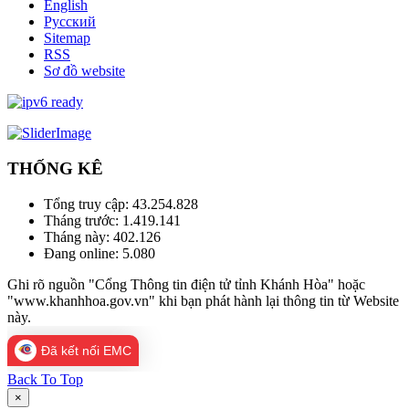
English
Русский
Sitemap
RSS
Sơ đồ website
THỐNG KÊ
Tổng truy cập:
43.254.828
Tháng trước:
1.419.141
Tháng này:
402.126
Đang online:
5.080
Ghi rõ nguồn "Cổng Thông tin điện tử tỉnh Khánh Hòa" hoặc
"www.khanhhoa.gov.vn" khi bạn phát hành lại thông tin từ Website
này.
Đã kết nối EMC
Back To Top
×