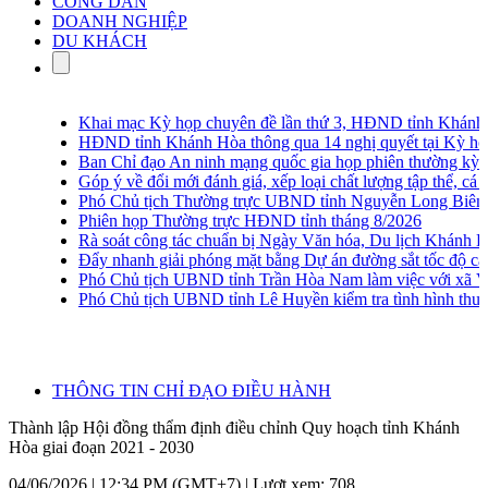
CÔNG DÂN
DOANH NGHIỆP
DU KHÁCH
Khai mạc Kỳ họp chuyên đề lần thứ 3, HĐND tỉnh Khánh H
HĐND tỉnh Khánh Hòa thông qua 14 nghị quyết tại Kỳ họp 
Ban Chỉ đạo An ninh mạng quốc gia họp phiên thường kỳ lần
Góp ý về đổi mới đánh giá, xếp loại chất lượng tập thể, cá nh
Phó Chủ tịch Thường trực UBND tỉnh Nguyễn Long Biên khảo 
Phiên họp Thường trực HĐND tỉnh tháng 8/2026
Rà soát công tác chuẩn bị Ngày Văn hóa, Du lịch Khánh Hò
Đẩy nhanh giải phóng mặt bằng Dự án đường sắt tốc độ ca
Phó Chủ tịch UBND tỉnh Trần Hòa Nam làm việc với xã Vạn
Phó Chủ tịch UBND tỉnh Lê Huyền kiểm tra tình hình thu go
THÔNG TIN CHỈ ĐẠO ĐIỀU HÀNH
Thành lập Hội đồng thẩm định điều chỉnh Quy hoạch tỉnh Khánh
Hòa giai đoạn 2021 - 2030
04/06/2026 | 12:34 PM (GMT+7) |
Lượt xem: 708