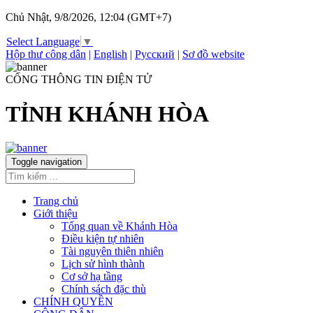
Chủ Nhật, 9/8/2026, 12:04 (GMT+7)
Select Language
▼
Hộp thư công dân
|
English
|
Русский
|
Sơ đồ website
CỔNG THÔNG TIN ĐIỆN TỬ
TỈNH KHÁNH HÒA
Toggle navigation
Trang chủ
Giới thiệu
Tổng quan về Khánh Hòa
Điều kiện tự nhiên
Tài nguyên thiên nhiên
Lịch sử hình thành
Cơ sở hạ tầng
Chính sách đặc thù
CHÍNH QUYỀN