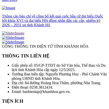
Thông cáo báo chí về công bố kết quả cuộc bầu cử đại biểu Quốc
hội khóa XVI và đại biểu Hội đồng nhân dân các cấp, nhiệm kỳ
2026 – 2031 tại tỉnh Khánh Hò
CỔNG THÔNG TIN ĐIỆN TỬ TỈNH KHÁNH HÒA
THÔNG TIN LIÊN HỆ
Giấy phép số: 05/GP-TTĐT do Sở Văn hóa, Thể thao và Du
lịch tỉnh Khánh Hòa cấp ngày 12/5/2025.
Trưởng Ban biên tập: Nguyễn Phương Huy - Phó Chánh Văn
phòng UBND tỉnh Khánh Hòa.
Địa chỉ: 84 đường Hoàng Hoa Thám, phường Nha Trang.
Điện thoại: 0258.3812434.
Email: banbientap@khanhhoa.gov.vn.
TIỆN ÍCH