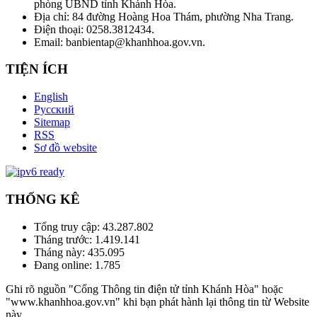
phòng UBND tỉnh Khánh Hòa.
Địa chỉ: 84 đường Hoàng Hoa Thám, phường Nha Trang.
Điện thoại: 0258.3812434.
Email: banbientap@khanhhoa.gov.vn.
TIỆN ÍCH
English
Русский
Sitemap
RSS
Sơ đồ website
THỐNG KÊ
Tổng truy cập:
43.287.802
Tháng trước:
1.419.141
Tháng này:
435.095
Đang online:
1.785
Ghi rõ nguồn "Cổng Thông tin điện tử tỉnh Khánh Hòa" hoặc
"www.khanhhoa.gov.vn" khi bạn phát hành lại thông tin từ Website
này.