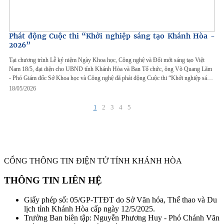
Phát động Cuộc thi “Khởi nghiệp sáng tạo Khánh Hòa -
2026”
Tại chương trình Lễ kỷ niệm Ngày Khoa học, Công nghệ và Đổi mới sáng tạo Việt
Nam 18/5, đại diện cho UBND tỉnh Khánh Hòa và Ban Tổ chức, ông Võ Quang Lãm
- Phó Giám đốc Sở Khoa học và Công nghệ đã phát động Cuộc thi “Khởi nghiệp sáng
tạo Khánh Hòa - 2026” với chủ đề “Khởi nghiệp sáng tạo Khánh Hòa - Giải quyết
18/05/2026
những vấn đề của thực tiễn”.
1
2
3
4
5
CỔNG THÔNG TIN ĐIỆN TỬ TỈNH KHÁNH HÒA
THÔNG TIN LIÊN HỆ
Giấy phép số: 05/GP-TTĐT do Sở Văn hóa, Thể thao và Du
lịch tỉnh Khánh Hòa cấp ngày 12/5/2025.
Trưởng Ban biên tập: Nguyễn Phương Huy - Phó Chánh Văn