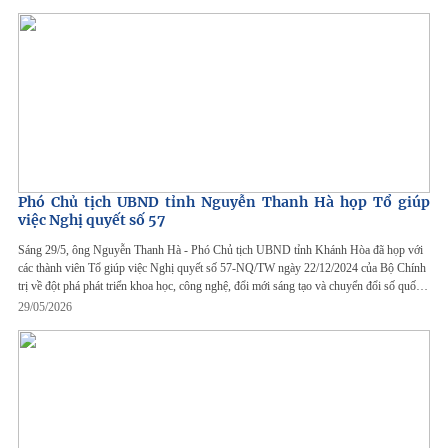
Phó Chủ tịch UBND tỉnh Nguyễn Thanh Hà họp Tổ giúp
việc Nghị quyết số 57
Sáng 29/5, ông Nguyễn Thanh Hà - Phó Chủ tịch UBND tỉnh Khánh Hòa đã họp với
các thành viên Tổ giúp việc Nghị quyết số 57-NQ/TW ngày 22/12/2024 của Bộ Chính
trị về đột phá phát triển khoa học, công nghệ, đổi mới sáng tạo và chuyển đổi số quốc
gia.
29/05/2026