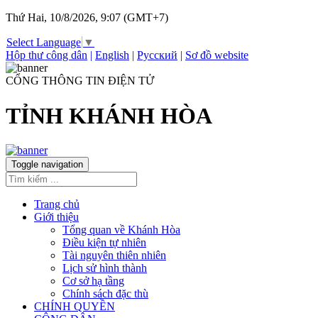
Thứ Hai, 10/8/2026, 9:07 (GMT+7)
Select Language
▼
Hộp thư công dân
|
English
|
Русский
|
Sơ đồ website
CỔNG THÔNG TIN ĐIỆN TỬ
TỈNH KHÁNH HÒA
Toggle navigation
Trang chủ
Giới thiệu
Tổng quan về Khánh Hòa
Điều kiện tự nhiên
Tài nguyên thiên nhiên
Lịch sử hình thành
Cơ sở hạ tầng
Chính sách đặc thù
CHÍNH QUYỀN