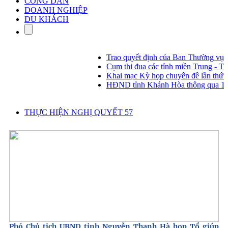
CÔNG DÂN
DOANH NGHIỆP
DU KHÁCH
Trao quyết định của Ban Thường vụ T
Cụm thi đua các tỉnh miền Trung - Tây
Khai mạc Kỳ họp chuyên đề lần thứ 
HĐND tỉnh Khánh Hòa thông qua 14 ngh
THỰC HIỆN NGHỊ QUYẾT 57
Phó Chủ tịch UBND tỉnh Nguyễn Thanh Hà họp Tổ giúp