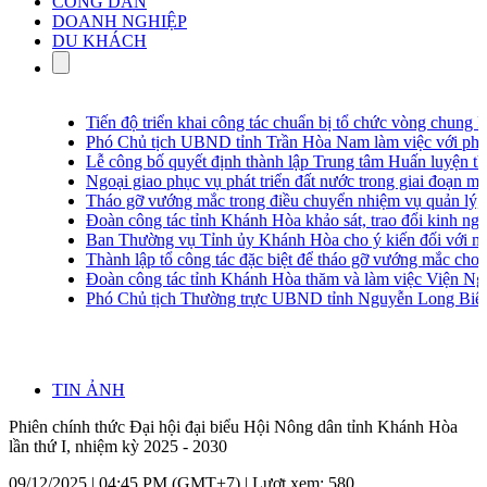
CÔNG DÂN
DOANH NGHIỆP
DU KHÁCH
Tiến độ triển khai công tác chuẩn bị tổ chức vòng chung kết
Phó Chủ tịch UBND tỉnh Trần Hòa Nam làm việc với phư
Lễ công bố quyết định thành lập Trung tâm Huấn luyện thự
Ngoại giao phục vụ phát triển đất nước trong giai đoạn mới
Tháo gỡ vướng mắc trong điều chuyển nhiệm vụ quản lý, vận
Đoàn công tác tỉnh Khánh Hòa khảo sát, trao đổi kinh nghiệ
Ban Thường vụ Tỉnh ủy Khánh Hòa cho ý kiến đối với một 
Thành lập tổ công tác đặc biệt để tháo gỡ vướng mắc cho
Đoàn công tác tỉnh Khánh Hòa thăm và làm việc Viện Nghiên
Phó Chủ tịch Thường trực UBND tỉnh Nguyễn Long Biên ti
TIN ẢNH
Phiên chính thức Đại hội đại biểu Hội Nông dân tỉnh Khánh Hòa
lần thứ I, nhiệm kỳ 2025 - 2030
09/12/2025 | 04:45 PM (GMT+7) |
Lượt xem: 580