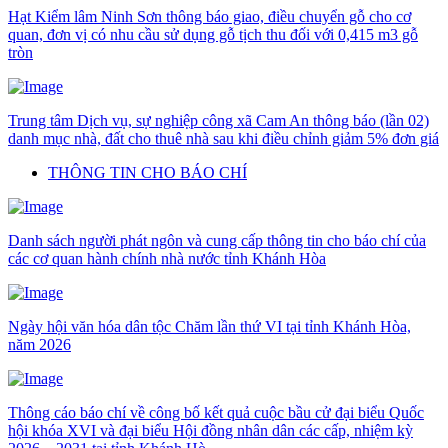
Hạt Kiểm lâm Ninh Sơn thông báo giao, điều chuyển gỗ cho cơ
quan, đơn vị có nhu cầu sử dụng gỗ tịch thu đối với 0,415 m3 gỗ
tròn
Trung tâm Dịch vụ, sự nghiệp công xã Cam An thông báo (lần 02)
danh mục nhà, đất cho thuê nhà sau khi điều chỉnh giảm 5% đơn giá
THÔNG TIN CHO BÁO CHÍ
Danh sách người phát ngôn và cung cấp thông tin cho báo chí của
các cơ quan hành chính nhà nước tỉnh Khánh Hòa
Ngày hội văn hóa dân tộc Chăm lần thứ VI tại tỉnh Khánh Hòa,
năm 2026
Thông cáo báo chí về công bố kết quả cuộc bầu cử đại biểu Quốc
hội khóa XVI và đại biểu Hội đồng nhân dân các cấp, nhiệm kỳ