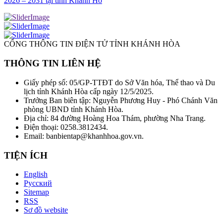
2026 – 2031 tại tỉnh Khánh Hò
CỔNG THÔNG TIN ĐIỆN TỬ TỈNH KHÁNH HÒA
THÔNG TIN LIÊN HỆ
Giấy phép số: 05/GP-TTĐT do Sở Văn hóa, Thể thao và Du
lịch tỉnh Khánh Hòa cấp ngày 12/5/2025.
Trưởng Ban biên tập: Nguyễn Phương Huy - Phó Chánh Văn
phòng UBND tỉnh Khánh Hòa.
Địa chỉ: 84 đường Hoàng Hoa Thám, phường Nha Trang.
Điện thoại: 0258.3812434.
Email: banbientap@khanhhoa.gov.vn.
TIỆN ÍCH
English
Русский
Sitemap
RSS
Sơ đồ website