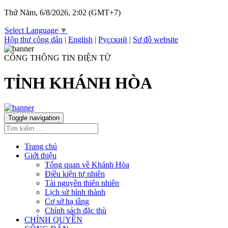
Thứ Năm, 6/8/2026, 2:02 (GMT+7)
Select Language
▼
Hộp thư công dân
|
English
|
Русский
|
Sơ đồ website
CỔNG THÔNG TIN ĐIỆN TỬ
TỈNH KHÁNH HÒA
Toggle navigation
Trang chủ
Giới thiệu
Tổng quan về Khánh Hòa
Điều kiện tự nhiên
Tài nguyên thiên nhiên
Lịch sử hình thành
Cơ sở hạ tầng
Chính sách đặc thù
CHÍNH QUYỀN