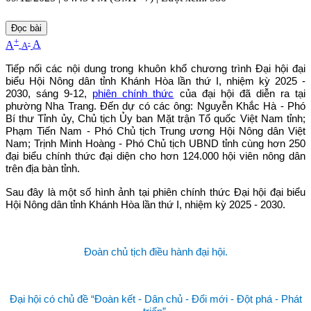
Đọc bài
+
-
A
A
A
Tiếp nối các nội dung trong khuôn khổ chương trình Đại hội đại
biểu Hội Nông dân tỉnh Khánh Hòa lần thứ I, nhiệm kỳ 2025 -
2030, sáng 9-12,
phiên chính thức
của đại hội đã diễn ra tại
phường Nha Trang.
Đến dự có các ông: Nguyễn Khắc Hà - Phó
Bí thư Tỉnh ủy, Chủ tịch Ủy ban Mặt trận Tổ quốc Việt Nam tỉnh;
Phạm Tiến Nam - Phó Chủ tịch Trung ương Hội Nông dân Việt
Nam; Trịnh Minh Hoàng - Phó Chủ tịch UBND tỉnh cùng hơn 250
đại biểu chính thức đại diện cho hơn 124.000 hội viên nông dân
trên địa bàn tỉnh.
Sau đây là một số hình ảnh tại phiên chính thức Đại hội đại biểu
Hội Nông dân tỉnh Khánh Hòa lần thứ I, nhiệm kỳ 2025 - 2030.
Đoàn chủ tịch điều hành đại hội.
Đại hội có chủ đề “Đoàn kết - Dân chủ - Đổi mới - Đột phá - Phát