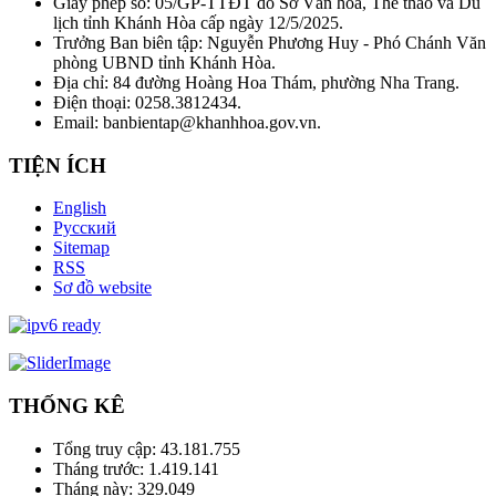
Giấy phép số: 05/GP-TTĐT do Sở Văn hóa, Thể thao và Du
lịch tỉnh Khánh Hòa cấp ngày 12/5/2025.
Trưởng Ban biên tập: Nguyễn Phương Huy - Phó Chánh Văn
phòng UBND tỉnh Khánh Hòa.
Địa chỉ: 84 đường Hoàng Hoa Thám, phường Nha Trang.
Điện thoại: 0258.3812434.
Email: banbientap@khanhhoa.gov.vn.
TIỆN ÍCH
English
Русский
Sitemap
RSS
Sơ đồ website
THỐNG KÊ
Tổng truy cập:
43.181.755
Tháng trước:
1.419.141
Tháng này:
329.049