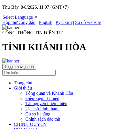
Thứ Bảy, 8/8/2026, 11:07 (GMT+7)
Select Language
▼
Hộp thư công dân
|
English
|
Русский
|
Sơ đồ website
CỔNG THÔNG TIN ĐIỆN TỬ
TỈNH KHÁNH HÒA
Toggle navigation
Trang chủ
Giới thiệu
Tổng quan về Khánh Hòa
Điều kiện tự nhiên
Tài nguyên thiên nhiên
Lịch sử hình thành
Cơ sở hạ tầng
Chính sách đặc thù
CHÍNH QUYỀN