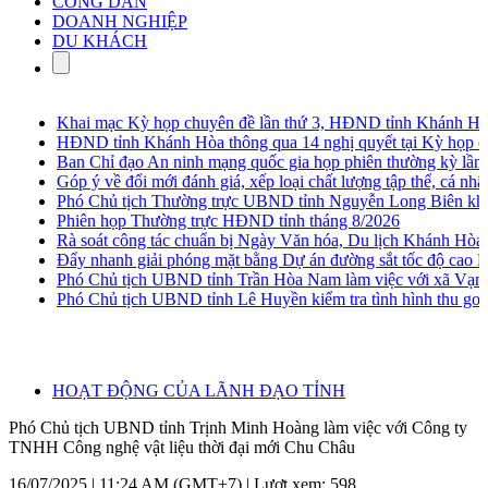
CÔNG DÂN
DOANH NGHIỆP
DU KHÁCH
Khai mạc Kỳ họp chuyên đề lần thứ 3, HĐND tỉnh Khánh Hòa 
HĐND tỉnh Khánh Hòa thông qua 14 nghị quyết tại Kỳ họp chu
Ban Chỉ đạo An ninh mạng quốc gia họp phiên thường kỳ lần th
Góp ý về đổi mới đánh giá, xếp loại chất lượng tập thể, cá nhân 
Phó Chủ tịch Thường trực UBND tỉnh Nguyễn Long Biên khảo sát
Phiên họp Thường trực HĐND tỉnh tháng 8/2026
Rà soát công tác chuẩn bị Ngày Văn hóa, Du lịch Khánh Hòa t
Đẩy nhanh giải phóng mặt bằng Dự án đường sắt tốc độ cao B
Phó Chủ tịch UBND tỉnh Trần Hòa Nam làm việc với xã Vạn N
Phó Chủ tịch UBND tỉnh Lê Huyền kiểm tra tình hình thu gom, 
HOẠT ĐỘNG CỦA LÃNH ĐẠO TỈNH
Phó Chủ tịch UBND tỉnh Trịnh Minh Hoàng làm việc với Công ty
TNHH Công nghệ vật liệu thời đại mới Chu Châu
16/07/2025 | 11:24 AM (GMT+7) |
Lượt xem: 598