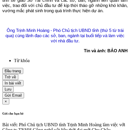
tỉnh sẽ giao Sở Tài chính và các sở, ban, ngành liên quan làm
việc, trao đổi với chủ đầu tư để kịp thời tháo gỡ những khó khăn,
vướng mắc phát sinh trong quá trình thực hiện dự án.
Ông Trịnh Minh Hoàng - Phó Chủ tịch UBND tỉnh (thứ 5 từ trái
qua) cùng lãnh đạo các sở, ban, ngành tại buổi tiếp và làm việc
với nhà đầu tư.
Tin và ảnh: BẢO ANH
Từ khóa
Đầu trang
Trở về
In bài viết
Lưu
Gửi Email
×
Gởi cho bạn bè
Bài viết: Phó Chủ tịch UBND tỉnh Trịnh Minh Hoàng làm việc với
Công ty TNHH Công nghệ vật liệu thời đại mới Chu Châu