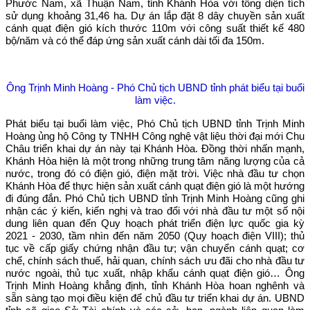
Phước Nam, xã Thuận Nam, tỉnh Khánh Hòa với tổng diện tích
sử dụng khoảng 31,46 ha. Dự án lắp đặt 8 dây chuyền sản xuất
cánh quạt điện gió kích thước 110m với công suất thiết kế 480
bộ/năm và có thể đáp ứng sản xuất cánh dài tối đa 150m.
Ông Trịnh Minh Hoàng - Phó Chủ tịch UBND tỉnh phát biểu tại buổi
làm việc.
Phát biểu tại buổi làm việc, Phó Chủ tịch UBND tỉnh Trịnh Minh
Hoàng ủng hộ Công ty TNHH Công nghệ vật liệu thời đại mới Chu
Châu triển khai dự án này tại Khánh Hòa. Đồng thời nhấn mạnh,
Khánh Hòa hiện là một trong những trung tâm năng lượng của cả
nước, trong đó có điện gió, điện mặt trời. Việc nhà đầu tư chọn
Khánh Hòa để thực hiện sản xuất cánh quạt điện gió là một hướng
đi đúng đắn. Phó Chủ tịch UBND tỉnh Trịnh Minh Hoàng cũng ghi
nhận các ý kiến, kiến nghị và trao đổi với nhà đầu tư một số nội
dung liên quan đến Quy hoạch phát triển điện lực quốc gia kỳ
2021 - 2030, tầm nhìn đến năm 2050 (Quy hoạch điện VIII); thủ
tục về cấp giấy chứng nhận đầu tư; vận chuyển cánh quạt; cơ
chế, chính sách thuế, hải quan, chính sách ưu đãi cho nhà đầu tư
nước ngoài, thủ tục xuất, nhập khẩu cánh quạt điện gió… Ông
Trịnh Minh Hoàng khẳng định, tỉnh Khánh Hòa hoan nghênh và
sẵn sàng tạo mọi điều kiện để chủ đầu tư triển khai dự án. UBND