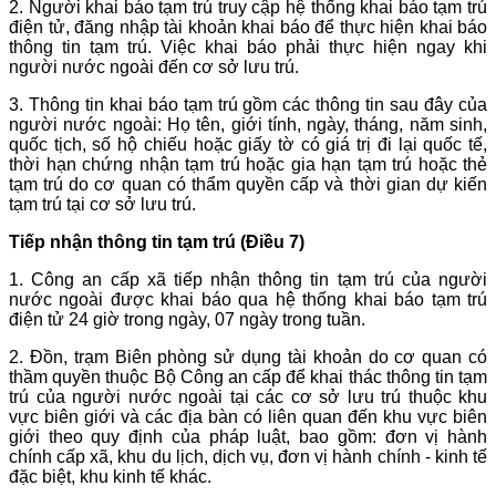
2. Người khai báo tạm trú truy cập hệ thống khai báo tạm trú
điện tử, đăng nhập tài khoản khai báo để thực hiện khai báo
thông tin tạm trú. Việc khai báo phải thực hiện ngay khi
người nước ngoài đến cơ sở lưu trú.
3. Thông tin khai báo tạm trú gồm các thông tin sau đây của
người nước ngoài: Họ tên, giới tính, ngày, tháng, năm sinh,
quốc tịch, số hộ chiếu hoặc giấy tờ có giá trị đi lại quốc tế,
thời hạn chứng nhận tạm trú hoặc gia hạn tạm trú hoặc thẻ
tạm trú do cơ quan có thẩm quyền cấp và thời gian dự kiến
tạm trú tại cơ sở lưu trú.
Tiếp nhận thông tin tạm trú (Điều 7)
1. Công an cấp xã tiếp nhận thông tin tạm trú của người
nước ngoài được khai báo qua hệ thống khai báo tạm trú
điện tử 24 giờ trong ngày, 07 ngày trong tuần.
2. Đồn, trạm Biên phòng sử dụng tài khoản do cơ quan có
thầm quyền thuộc Bộ Công an cấp để khai thác thông tin tạm
trú của người nước ngoài tại các cơ sở lưu trú thuộc khu
vực biên giới và các địa bàn có liên quan đến khu vực biên
giới theo quy định của pháp luật, bao gồm: đơn vị hành
chính cấp xã, khu du lịch, dịch vụ, đơn vị hành chính - kinh tế
đặc biệt, khu kinh tế khác.