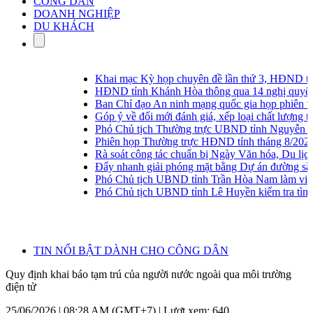
CÔNG DÂN
DOANH NGHIỆP
DU KHÁCH
Khai mạc Kỳ họp chuyên đề lần thứ 3, HĐND tỉn
HĐND tỉnh Khánh Hòa thông qua 14 nghị quyết tạ
Ban Chỉ đạo An ninh mạng quốc gia họp phiên thư
Góp ý về đổi mới đánh giá, xếp loại chất lượng tập 
Phó Chủ tịch Thường trực UBND tỉnh Nguyễn Long 
Phiên họp Thường trực HĐND tỉnh tháng 8/2026
Rà soát công tác chuẩn bị Ngày Văn hóa, Du lịch
Đẩy nhanh giải phóng mặt bằng Dự án đường sắt 
Phó Chủ tịch UBND tỉnh Trần Hòa Nam làm việc 
Phó Chủ tịch UBND tỉnh Lê Huyền kiểm tra tình h
TIN NỔI BẬT DÀNH CHO CÔNG DÂN
Quy định khai báo tạm trú của người nước ngoài qua môi trường
điện tử
25/06/2026 | 08:28 AM (GMT+7) |
Lượt xem: 640