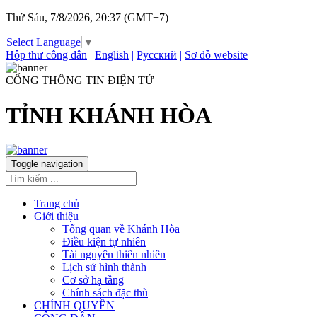
Thứ Sáu, 7/8/2026, 20:37 (GMT+7)
Select Language
▼
Hộp thư công dân
|
English
|
Русский
|
Sơ đồ website
CỔNG THÔNG TIN ĐIỆN TỬ
TỈNH KHÁNH HÒA
Toggle navigation
Trang chủ
Giới thiệu
Tổng quan về Khánh Hòa
Điều kiện tự nhiên
Tài nguyên thiên nhiên
Lịch sử hình thành
Cơ sở hạ tầng
Chính sách đặc thù
CHÍNH QUYỀN