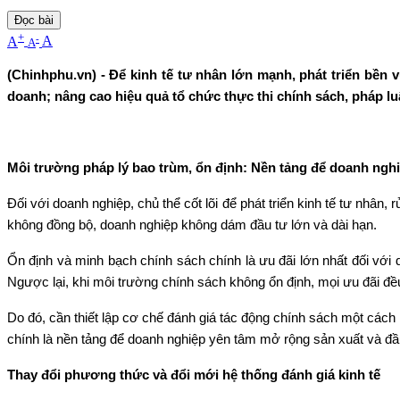
Đọc bài
+
-
A
A
A
(Chinhphu.vn) - Để kinh tế tư nhân lớn mạnh, phát triển bền
doanh; nâng cao hiệu quả tổ chức thực thi chính sách, pháp lu
Môi trường pháp lý bao trùm, ổn định: Nền tảng để doanh ngh
Đối với doanh nghiệp, chủ thể cốt lõi để phát triển kinh tế tư nhân, 
không đồng bộ, doanh nghiệp không dám đầu tư lớn và dài hạn.
Ổn định và minh bạch chính sách chính là ưu đãi lớn nhất đối với
Ngược lại, khi môi trường chính sách không ổn định, mọi ưu đãi đề
Do đó, cần thiết lập cơ chế đánh giá tác động chính sách một cách n
chính là nền tảng để doanh nghiệp yên tâm mở rộng sản xuất và đầ
Thay đổi phương thức và đổi mới hệ thống đánh giá kinh tế