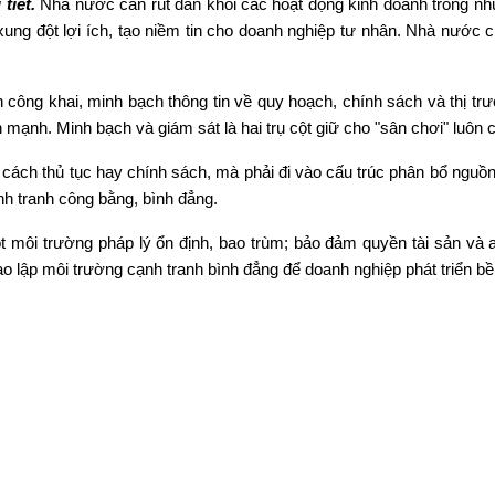
tiết.
Nhà nước cần rút dần khỏi các hoạt động kinh doanh trong nh
g đột lợi ích, tạo niềm tin cho doanh nghiệp tư nhân. Nhà nước chỉ
công khai, minh bạch thông tin về quy hoạch, chính sách và thị trườ
h mạnh. Minh bạch và giám sát là hai trụ cột giữ cho "sân chơi" luôn 
 cách thủ tục hay chính sách, mà phải đi vào cấu trúc phân bổ nguồn
nh tranh công bằng, bình đẳng.
 môi trường pháp lý ổn định, bao trùm; bảo đảm quyền tài sản và a
tạo lập môi trường cạnh tranh bình đẳng để doanh nghiệp phát triển bề