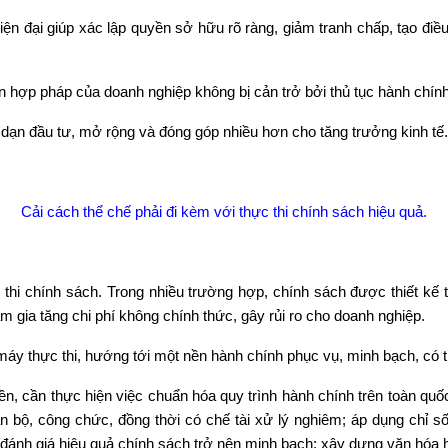
ện đại giúp xác lập quyền sở hữu rõ ràng, giảm tranh chấp, tạo điều
n hợp pháp của doanh nghiệp không bị cản trở bởi thủ tục hành chính
dạn đầu tư, mở rộng và đóng góp nhiều hơn cho tăng trưởng kinh tế.
Cải cách thể chế phải đi kèm với thực thi chính sách hiệu quả.
hi chính sách. Trong nhiều trường hợp, chính sách được thiết kế tươ
 gia tăng chi phí không chính thức, gây rủi ro cho doanh nghiệp.
máy thực thi, hướng tới một nền hành chính phục vụ, minh bạch, có tr
n, cần thực hiện việc chuẩn hóa quy trình hành chính trên toàn quố
cán bộ, công chức, đồng thời có chế tài xử lý nghiêm; áp dụng chỉ 
à đánh giá hiệu quả chính sách trở nên minh bạch; xây dựng văn hó