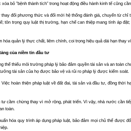
c xóa bỏ "bệnh thành tích" trong hoạt động điều hành kinh tế cũng cầ
từ thay đổi phương thức và đổi mới hệ thống đánh giá, chuyển từ chỉ
ế; tôn trọng quy luật thị trường, hạn chế can thiệp mang tính áp đặt;
 hóa quản lý thực chất, liêm chính, coi trọng hiệu quả dài hạn thay 
 tảng của niềm tin đầu tư
 thể thiếu môi trường pháp lý bảo đảm quyền tài sản và an toàn ch
tưởng tài sản của họ được bảo vệ và rủi ro pháp lý được kiểm soát.
 Việc hoàn thiện pháp luật về đất đai, tài sản và đầu tư, đồng thời h
ư cầm chừng thay vì mở rộng, phát triển. Vì vậy, nhà nước cần tiếp tụ
an toàn.
huẩn hóa quy trình áp dụng pháp luật, bảo đảm mọi chủ thể được đối 
hiệp.