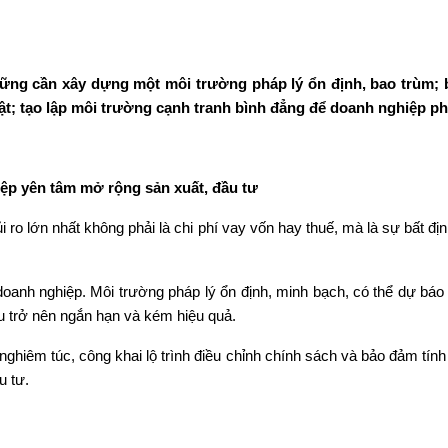
 vững cần xây dựng một môi trường pháp lý ổn định, bao trùm; 
ật; tạo lập môi trường cạnh tranh bình đẳng để doanh nghiệp ph
iệp yên tâm mở rộng sản xuất, đầu tư
rủi ro lớn nhất không phải là chi phí vay vốn hay thuế, mà là sự bất đ
 doanh nghiệp. Môi trường pháp lý ổn định, minh bạch, có thể dự b
u trở nên ngắn hạn và kém hiệu quả.
ghiêm túc, công khai lộ trình điều chỉnh chính sách và bảo đảm tính 
u tư.