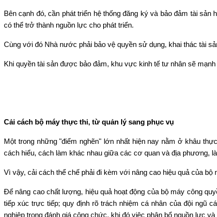
Bên cạnh đó, cần phát triển hệ thống đăng ký và bảo đảm tài sản hi
có thể trở thành nguồn lực cho phát triển.
Cùng với đó Nhà nước phải bảo vệ quyền sử dụng, khai thác tài sả
Khi quyền tài sản được bảo đảm, khu vực kinh tế tư nhân sẽ mạnh 
Cải cách bộ máy thực thi, từ quản lý sang phục vụ
Một trong những "điểm nghẽn" lớn nhất hiện nay nằm ở khâu thực t
cách hiểu, cách làm khác nhau giữa các cơ quan và địa phương, làm
Vì vậy, cải cách thể chế phải đi kèm với nâng cao hiệu quả của bộ 
Để nâng cao chất lượng, hiệu quả hoạt động của bộ máy công quyề
tiếp xúc trực tiếp; quy định rõ trách nhiệm cá nhân của đội ngũ 
nghiệp trong đánh giá công chức, khi đó việc phân bổ nguồn lực v