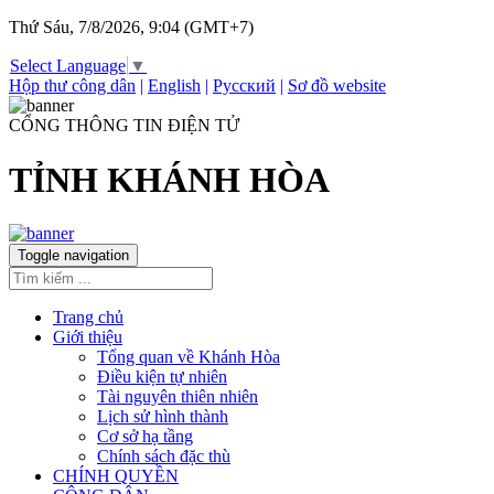
Thứ Sáu, 7/8/2026, 9:04 (GMT+7)
Select Language
▼
Hộp thư công dân
|
English
|
Русский
|
Sơ đồ website
CỔNG THÔNG TIN ĐIỆN TỬ
TỈNH KHÁNH HÒA
Toggle navigation
Trang chủ
Giới thiệu
Tổng quan về Khánh Hòa
Điều kiện tự nhiên
Tài nguyên thiên nhiên
Lịch sử hình thành
Cơ sở hạ tầng
Chính sách đặc thù
CHÍNH QUYỀN