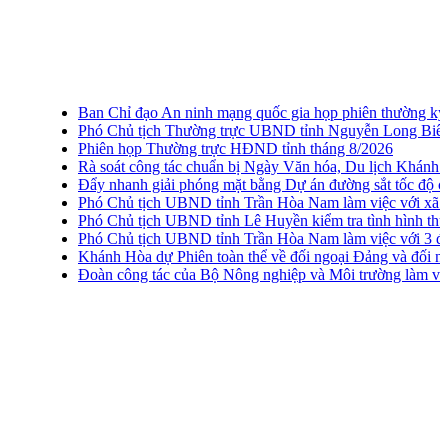
Ban Chỉ đạo An ninh mạng quốc gia họp phiên thường kỳ lần t
Phó Chủ tịch Thường trực UBND tỉnh Nguyễn Long Biên khảo s
Phiên họp Thường trực HĐND tỉnh tháng 8/2026
Rà soát công tác chuẩn bị Ngày Văn hóa, Du lịch Khánh Hòa 
Đẩy nhanh giải phóng mặt bằng Dự án đường sắt tốc độ cao 
Phó Chủ tịch UBND tỉnh Trần Hòa Nam làm việc với xã Vạn 
Phó Chủ tịch UBND tỉnh Lê Huyền kiểm tra tình hình thu gom,
Phó Chủ tịch UBND tỉnh Trần Hòa Nam làm việc với 3 địa ph
Khánh Hòa dự Phiên toàn thể về đối ngoại Đảng và đối ngoại
Đoàn công tác của Bộ Nông nghiệp và Môi trường làm việc 