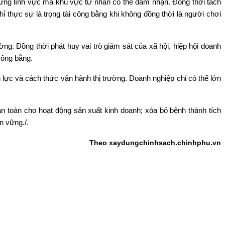
ững lĩnh vực mà khu vực tư nhân có thể đảm nhận. Đồng thời tách
 thực sự là trọng tài công bằng khi không đồng thời là người chơi
ng. Đồng thời phát huy vai trò giám sát của xã hội, hiệp hội doanh
công bằng.
 lực và cách thức vận hành thị trường. Doanh nghiệp chỉ có thể lớn
n toàn cho hoạt động sản xuất kinh doanh; xóa bỏ bệnh thành tích
n vững./.
Theo xaydungchinhsach.chinhphu.vn