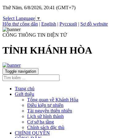
Thứ Năm, 6/8/2026, 20:41 (GMT+7)
Select Language
▼
Hộp thư công dân
|
English
|
Русский
|
Sơ đồ website
CỔNG THÔNG TIN ĐIỆN TỬ
TỈNH KHÁNH HÒA
Toggle navigation
Trang chủ
Giới thiệu
Tổng quan về Khánh Hòa
Điều kiện tự nhiên
Tài nguyên thiên nhiên
Lịch sử hình thành
Cơ sở hạ tầng
Chính sách đặc thù
CHÍNH QUYỀN