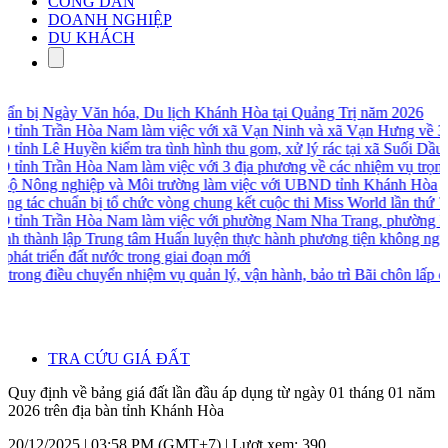
CÔNG DÂN
DOANH NGHIỆP
DU KHÁCH
uẩn bị Ngày Văn hóa, Du lịch Khánh Hòa tại Quảng Trị năm 2026
tỉnh Trần Hòa Nam làm việc với xã Vạn Ninh và xã Vạn Hưng về 3 n
ỉnh Lê Huyền kiểm tra tình hình thu gom, xử lý rác tại xã Suối Dầu 
ỉnh Trần Hòa Nam làm việc với 3 địa phương về các nhiệm vụ trọng 
Bộ Nông nghiệp và Môi trường làm việc với UBND tỉnh Khánh Hòa
ông tác chuẩn bị tổ chức vòng chung kết cuộc thi Miss World lần thứ 73
tỉnh Trần Hòa Nam làm việc với phường Nam Nha Trang, phường Bắ
nh thành lập Trung tâm Huấn luyện thực hành phương tiện không người
hát triển đất nước trong giai đoạn mới
ong điều chuyển nhiệm vụ quản lý, vận hành, bảo trì Bãi chôn lấp ch
TRA CỨU GIÁ ĐẤT
Quy định về bảng giá đất lần đầu áp dụng từ ngày 01 tháng 01 năm
2026 trên địa bàn tỉnh Khánh Hòa
20/12/2025 | 03:58 PM (GMT+7) |
Lượt xem: 390