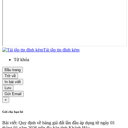
Tải tập tin đính kèm
Từ khóa
Đầu trang
Trở về
In bài viết
Lưu
Gửi Email
×
Gởi cho bạn bè
Bài viết: Quy định về bảng giá đất lần đầu áp dụng từ ngày 01
tháng 01 năm 2026 trên địa bàn tỉnh Khánh Hòa