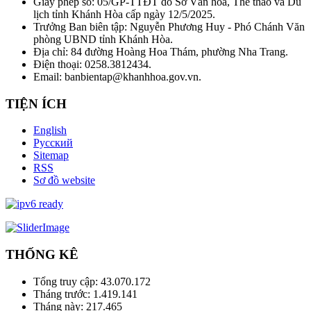
Giấy phép số: 05/GP-TTĐT do Sở Văn hóa, Thể thao và Du
lịch tỉnh Khánh Hòa cấp ngày 12/5/2025.
Trưởng Ban biên tập: Nguyễn Phương Huy - Phó Chánh Văn
phòng UBND tỉnh Khánh Hòa.
Địa chỉ: 84 đường Hoàng Hoa Thám, phường Nha Trang.
Điện thoại: 0258.3812434.
Email: banbientap@khanhhoa.gov.vn.
TIỆN ÍCH
English
Русский
Sitemap
RSS
Sơ đồ website
THỐNG KÊ
Tổng truy cập:
43.070.172
Tháng trước:
1.419.141
Tháng này:
217.465